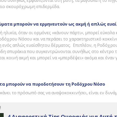
που συνήθως εμφανίζονται στη μύτη, τα μάγουλα ή το πηγο
α πιο σκουρόχρωμη επιδερμίδα.
ματα μπορούν να ερμηνευτούν ως ακμή ή απλώς ευα
ή ηλικία, όταν οι ορμόνες «κάνουν πάρτι», μπορεί εύκολα
οδόχρου Νόσου και να περάσει το χαρακτηριστικό κοκκίνι
η ενός απλώς ευαίσθητου δέρματος. Επιπλέον, η Ροδόχρο
δη σπυράκια που συγκεντρώνονται συνήθως στο κέντρο 
αι κοινή ακμή και μπορεί να «μπερδέψει» ακόμα και έναν γ
τα μπορούν να πυροδοτήσουν τη Ροδόχρου Νόσο
κάνει το πρόσωπό σας να αναψοκοκκινήσει, είναι εν δυνά
!
4 Διαφορετικά Tips Ομορφιάς για Αυτή τ