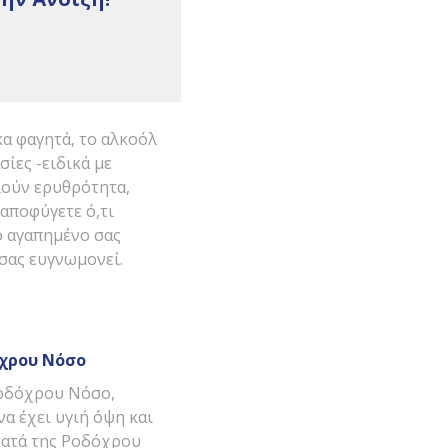
α φαγητά, το αλκοόλ
σίες -ειδικά με
λούν ερυθρότητα,
 αποφύγετε ό,τι
ο αγαπημένο σας
 σας ευγνωμονεί.
όχρου Νόσο
Ροδόχρου Νόσο,
να έχει υγιή όψη και
 κατά της Ροδόχρου