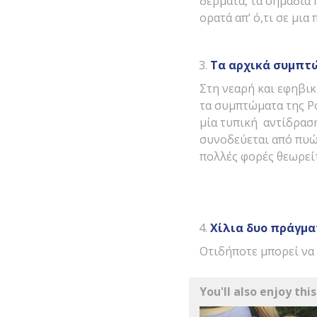
δέρματα, τα σημάδια 
ορατά απ’ ό,τι σε μι
Τα αρχικά συμπτώ
Στη νεαρή και εφηβικ
τα συμπτώματα της Ρ
μία τυπική αντίδρασ
συνοδεύεται από πυώ
πολλές φορές θεωρείτ
Χίλια δυο πράγμα
Οτιδήποτε μπορεί να 
You'll also enjoy this