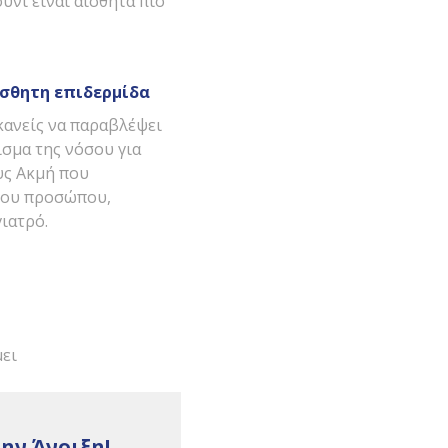
ύνι είναι αισθητά πιο
ίσθητη επιδερμίδα
 κανείς να παραβλέψει
σμα της νόσου για
υς Ακμή που
του προσώπου,
ιατρό.
μει
ην Άνοιξη!