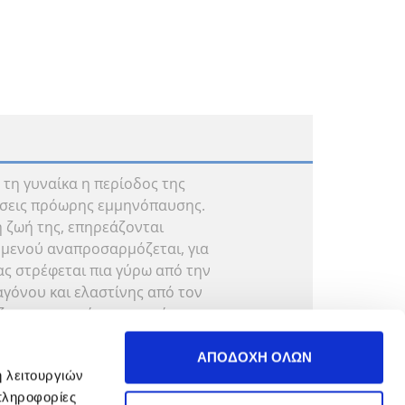
α τη γυναίκα η περίοδος της
τώσεις πρόωρης εμμηνόπαυσης.
 ζωή της, επηρεάζονται
 μενού αναπροσαρμόζεται, για
δας στρέφεται πια γύρω από την
όνου και ελαστίνης από τον
άζονται τα πρώτα συμπτώματα
νω αρθρογραφία με πλούσιο
ρίες, χρήσιμες συμβουλές και
ΑΠΟΔΟΧΗ ΟΛΩΝ
ή λειτουργιών
 όλες τις εκφάνσεις της ζωής
πληροφορίες
σα!