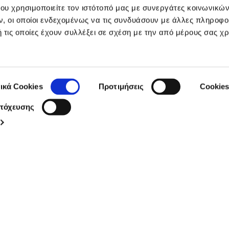
ου χρησιμοποιείτε τον ιστότοπό μας με συνεργάτες κοινωνικώ
, οι οποίοι ενδεχομένως να τις συνδυάσουν με άλλες πληροφο
 τις οποίες έχουν συλλέξει σε σχέση με την από μέρους σας χ
Follow our social media:
ικά Cookies
Προτιμήσεις
Cookies
Στόχευσης
Κατηγορίες
Μ
Ομορφιά
Ψ
Υγεία
Πρ
Αντηλιακή προστασία
Κυ
Στοματική υγιεινή
Σ
Ομοιοπαθητική
Τ
Δε
Αλ