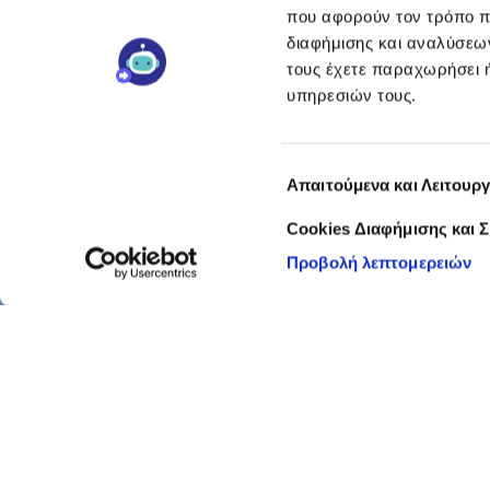
που αφορούν τον τρόπο π
διαφήμισης και αναλύσεων
τους έχετε παραχωρήσει ή
υπηρεσιών τους.
Επιλογή
Απαιτούμενα και Λειτουργ
συγκατάθεσης
Cookies Διαφήμισης και 
Προβολή λεπτομερειών
FREZYDERM
Βρείτε τι σας ταιριάζει
Επικοινωνία
Εγγραφή στο Newsletter
Η ομάδα των ειδικών
Frezypedia