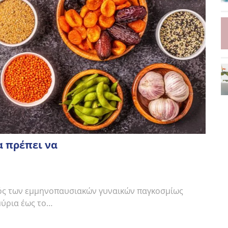
 πρέπει να
μός των εμμηνοπαυσιακών γυναικών παγκοσμίως
μύρια έως το…