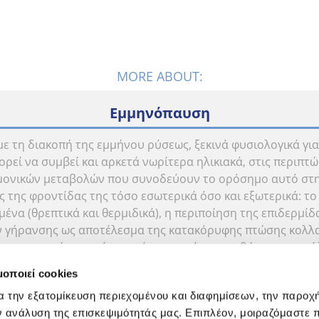
MORE ABOUT:
Εμμηνόπαυση
 με τη διακοπή της εμμήνου ρύσεως, ξεκινά φυσιολογικά γι
εί να συμβεί και αρκετά νωρίτερα ηλικιακά, στις περιπ
ονικών μεταβολών που συνοδεύουν το ορόσημο αυτό στη
 της φροντίδας της τόσο εσωτερικά όσο και εξωτερικά: το
ένα (θρεπτικά και θερμιδικά), η περιποίηση της επιδερμί
γήρανσης ως αποτέλεσμα της κατακόρυφης πτώσης κολλαγ
θητη περιοχή αποκτά καινούργιες ανάγκες, καθώς παρουσι
αι ακόμα περισσότερα, αναλύονται εκτενώς στην παραπά
μοποιεί cookies
αι διαρκώς, για να προσφέρει συνεχώς αξιόπιστες πληροφο
α την εξατομίκευση περιεχομένου και διαφημίσεων, την παροχ
έματα που αφορούν την εμμηνόπαυση και τη σύνδεσή της με
ν ανάλυση της επισκεψιμότητάς μας. Επιπλέον, μοιραζόμαστε 
ας γυναίκας. Περιηγηθείτε ελεύθερα και ενημερωθείτε άμε