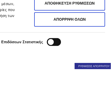
ΑΠΟΘΗΚΕΥΣΗ ΡΥΘΜΙΣΕΩΝ
ν μέσων,
ρίες που
ρήση των
ΑΠΟΡΡΙΨΗ ΟΛΩΝ
 Επιδόσεων Στατιστικής
ΡΥΘΜΙΣΕΙΣ ΑΠΟΡΡΗΤΟΥ
Ε ΕΝΔΙΑΦΕΡΕΙ
ωρίαση
Ροδόχρους Νόσος
οβιοτικά
Πανάδες
τταρίτιδα
Ενυδάτωση Προσώπου
υμπληρώματα Διατροφής
Αντιγήρανση
ριχόπτωση
Καθαρισμός Προσώπου
ρματίτιδα
Εμμηνόπαυση
λεργική Ρινίτιδα
Φωτογήρανση