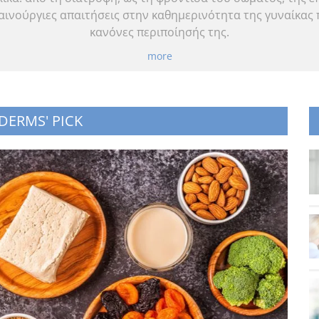
αινούργιες απαιτήσεις στην καθημερινότητα της γυναίκας
κανόνες περιποίησής της.
more
DERMS' PICK