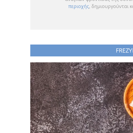
περιοχής
, δημιουργούνται κ
FREZY