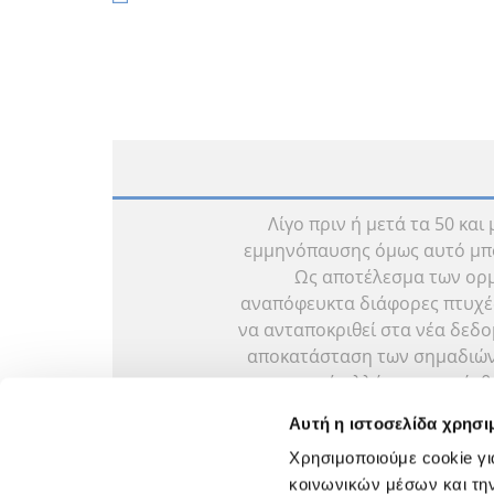
Λίγο πριν ή μετά τα 50 και
εμμηνόπαυσης όμως αυτό μπορ
Ως αποτέλεσμα των ορμ
αναπόφευκτα διάφορες πτυχές
να ανταποκριθεί στα νέα δεδομ
αποκατάσταση των σημαδιών 
οργανισμό αλλά και η ευαίσ
εμμηνόπαυσης. Όλα αυτά κ
Αυτή η ιστοσελίδα χρησι
περιεχόμενο που εμπλουτίζετ
Χρησιμοποιούμε cookie γι
αποτελεσματικές λύσεις σε θ
κοινωνικών μέσων και τη
μι