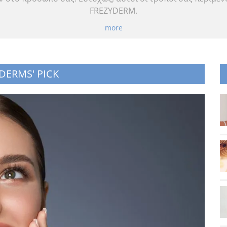
FREZYDERM.
more
DERMS' PICK