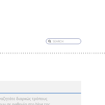
αναζητάτε διαρκώς τρόπους
υν σε αφθονία στο blog της