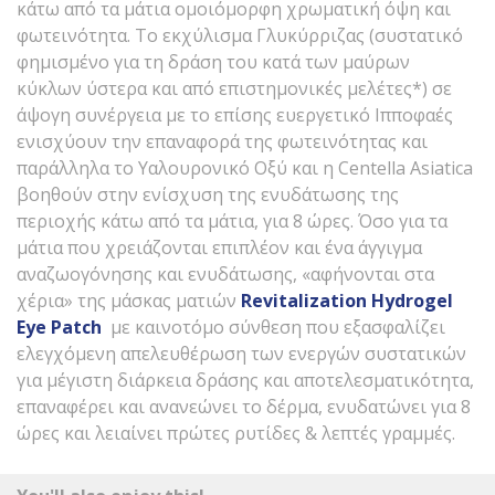
κάτω από τα μάτια ομοιόμορφη χρωματική όψη και
φωτεινότητα. Το εκχύλισμα Γλυκύρριζας (συστατικό
φημισμένο για τη δράση του κατά των μαύρων
κύκλων ύστερα και από επιστημονικές μελέτες*) σε
άψογη συνέργεια με το επίσης ευεργετικό Ιπποφαές
ενισχύουν την επαναφορά της φωτεινότητας και
παράλληλα το Υαλουρονικό Οξύ και η Centella Asiatica
βοηθούν στην ενίσχυση της ενυδάτωσης της
περιοχής κάτω από τα μάτια, για 8 ώρες. Όσο για τα
μάτια που χρειάζονται επιπλέον και ένα άγγιγμα
αναζωογόνησης και ενυδάτωσης, «αφήνονται στα
χέρια» της μάσκας ματιών
Revitalization
Hydrogel
Eye
Patch
με καινοτόμο σύνθεση που εξασφαλίζει
ελεγχόμενη απελευθέρωση των ενεργών συστατικών
για μέγιστη διάρκεια δράσης και αποτελεσματικότητα,
επαναφέρει και ανανεώνει το δέρμα, ενυδατώνει για 8
ώρες και λειαίνει πρώτες ρυτίδες & λεπτές γραμμές.