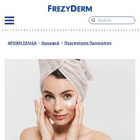
ΑΡΧΙΚΗ ΣΕΛΙΔΑ
>
Ομορφιά
>
Περιποίηση Προσώπου