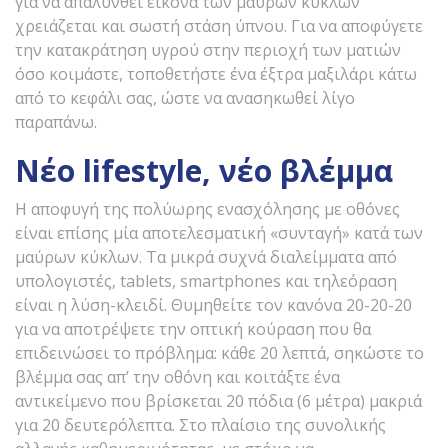
για να απαλυνθεί εικόνα των μαύρων κύκλων
χρειάζεται και σωστή στάση ύπνου. Για να αποφύγετε
την κατακράτηση υγρού στην περιοχή των ματιών
όσο κοιμάστε, τοποθετήστε ένα έξτρα μαξιλάρι κάτω
από το κεφάλι σας, ώστε να ανασηκωθεί λίγο
παραπάνω.
Νέο lifestyle, νέο βλέμμα
Η αποφυγή της πολύωρης ενασχόλησης με οθόνες
είναι επίσης μία αποτελεσματική «συνταγή» κατά των
μαύρων κύκλων. Τα μικρά συχνά διαλείμματα από
υπολογιστές, tablets, smartphones και τηλεόραση
είναι η λύση-κλειδί. Θυμηθείτε τον κανόνα 20-20-20
για να αποτρέψετε την οπτική κούραση που θα
επιδεινώσει το πρόβλημα: κάθε 20 λεπτά, σηκώστε το
βλέμμα σας απ’ την οθόνη και κοιτάξτε ένα
αντικείμενο που βρίσκεται 20 πόδια (6 μέτρα) μακριά
για 20 δευτερόλεπτα. Στο πλαίσιο της συνολικής