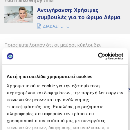
You'll also enjoy this!
Αντιγήρανση: Χρήσιμες
συμβουλές για το ώριμο Δέρμα
ΔΙΑΒΑΣΤΕ ΤΟ
Ποιος είπε λοιπόν ότι οι μαύροι κύκλοι δεν
«φεύγουν»; Με τις κατάλληλες κινήσεις, αλλαγές
συνηθειών και έξυπνες λύσεις, μπορείτε να απαλύνετε
αισθητά τη σκουρόχρωμη περιοχή κάτω από τα μάτια
και να κερδίσετε πίσω το ξεκούραστο, λαμπερό,
Αυτή η ιστοσελίδα χρησιμοποιεί cookies
γοητευτικό σας βλέμμα.
Χρησιμοποιούμε cookie για την εξατομίκευση
*
https://www.ncbi.nlm.nih.gov/pmc/articles/PMC366
περιεχομένου και διαφημίσεων, την παροχή λειτουργιών
κοινωνικών μέσων και την ανάλυση της
+2
επισκεψιμότητάς μας. Επιπλέον, μοιραζόμαστε
πληροφορίες που αφορούν τον τρόπο που
χρησιμοποιείτε τον ιστότοπό μας με συνεργάτες
Θέλεις να λαμβάνεις τα
κοινωνικών μέσων, διαφήμισης και αναλύσεων, οι