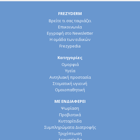
FREZYDERM
Βρείτε τι σας ταιριάζει
Επικοινωνία
Εγγραφή στο Newsletter
Η ομάδα των ειδικών
Frezypedia
Κατηγορίες
Ομορφιά
Υγεία
Αντηλιακή προστασία
Στοματική υγιεινή
Ομοιοπαθητική
ΜΕ ΕΝΔΙΑΦΕΡΕΙ
Ψωρίαση
Προβιοτικά
Κυτταρίτιδα
Συμπληρώματα Διατροφής
Τριχόπτωση
Δερματίτιδα