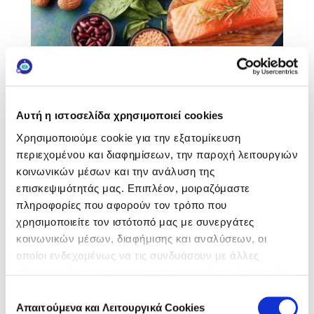
4 Μάιος 2023
Infographic
Μαγνήσιο: Τροφές που Ωφελούν τον
Οργανισμό
Αυτή η ιστοσελίδα χρησιμοποιεί cookies
ΔΙΑΒΑΣΤΕ ΤΟ
Χρησιμοποιούμε cookie για την εξατομίκευση
περιεχομένου και διαφημίσεων, την παροχή λειτουργιών
κοινωνικών μέσων και την ανάλυση της
επισκεψιμότητάς μας. Επιπλέον, μοιραζόμαστε
πληροφορίες που αφορούν τον τρόπο που
χρησιμοποιείτε τον ιστότοπό μας με συνεργάτες
κοινωνικών μέσων, διαφήμισης και αναλύσεων, οι
οποίοι ενδεχομένως να τις συνδυάσουν με άλλες
πληροφορίες που τους έχετε παραχωρήσει ή τις οποίες
έχουν συλλέξει σε σχέση με την από μέρους σας χρήση
Επιλογή
των υπηρεσιών τους.
Απαιτούμενα και Λειτουργικά Cookies
συγκατάθεσης