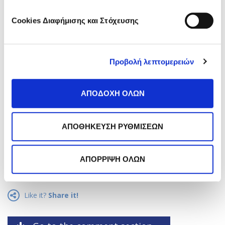
σου;
Cookies Διαφήμισης και Στόχευσης
Κάνε εγγραφή στο newsletter
της Frezyderm!
Προβολή λεπτομερειών
ΑΠΟΔΟΧΗ ΟΛΩΝ
*
Αποδέχομαι την
Πολιτική Απορρήτου
.
ΑΠΟΘΗΚΕΥΣΗ ΡΥΘΜΙΣΕΩΝ
Εγγραφή
ΑΠΟΡΡΙΨΗ ΟΛΩΝ
Like it?
Share it!