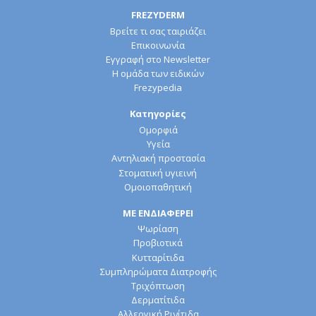
FREZYDERM
Βρείτε τι σας ταιριάζει
Επικοινωνία
Εγγραφή στο Newsletter
Η ομάδα των ειδικών
Frezypedia
Κατηγορίες
Ομορφιά
Υγεία
Αντηλιακή προστασία
Στοματική υγιεινή
Ομοιοπαθητική
ΜΕ ΕΝΔΙΑΦΕΡΕΙ
Ψωρίαση
Προβιοτικά
Κυτταρίτιδα
Συμπληρώματα Διατροφής
Τριχόπτωση
Δερματίτιδα
Αλλεργική Ρινίτιδα