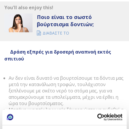
You'll also enjoy this!
Ποιο είναι το σωστό
βούρτσισμα δοντιών;
ΔΙΑΒΑΣΤΕ ΤΟ
Δράση εξπρές για δροσερή αναπνοή εκτός
σπιτιού
Αν δεν είναι δυνατό να βουρτσίσουμε τα δόντια μας
μετά την κατανάλωση τροφών, τουλάχιστον
ξεπλένουμε με σκέτο νερό το στόμα μας, για να
απομακρύνουμε τα υπολείμματα, μέχρι να έρθει η
ώρα του βουρτσίσματος.
Μασάμε μια τσίχλα χωρίς ζάχαρη ώστε να αυξηθεί η
παραγωγή σάλιου, να ενυδατωθεί το στόμα και να
νιώσουμε μια αίσθηση προσωρινής φρεσκάδας
Ψεκάζουμε συχνά με το
Odor
Blocker
Spray
, το