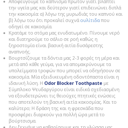
Αποφεύγουμε το κάπνισμα πρώτον γιατί βλάπτει
την υγεία μας και δεύτερον γιατί επιδεινώνει διπλά
την κακοσμία: α) λόγω της μυρωδιάς του καπνού και
β) λόγω του ότι προκαλεί συχνά
ουλίτιδα
που
οδηγεί σε κακοσμία.
Κρατάμε το στόμα μας ενυδατωμένο. Πίνουμε νερό
και διατηρούμε το σάλιο σε ροή καθώς η
ξηροστομία είναι βασική αιτία δυσάρεστης
αναπνοής.
Βουρτσίζουμε τα δόντια μας 2-3 φορές τη μέρα και
μετά από κάθε γεύμα, για να απομακρύνουμε τα
υπολείμματα τροφών που μπορεί να οδηγήσουν σε
κακοσμία. Μία εξειδικευμένη οδοντόπαστα είναι η
ιδανική λύση. Η
Odor
Blocker
Toothpaste
με
Σύμπλοκο Ψευδαργύρου είναι ειδικά σχεδιασμένη
να εξουδετερώνει τις θειούχες πτητικές ενώσεις
που αποτελούν τη βασική αιτία κακοσμίας. Και το
καλύτερο; Η δράση της και η φρεσκάδα που
προσφέρει διαρκούν για πολλή ώρα μετά το
βούρτσισμα.
Δεν ξεχνάμε να καθαρίσουμε και τη γλώσσα μας,