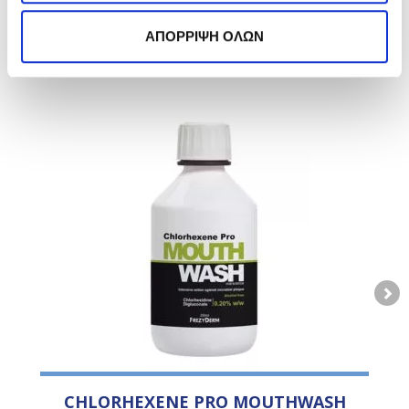
FIND WHAT SUITS YOU
ΑΠΟΡΡΙΨΗ ΟΛΩΝ
CHLORHEXENE PRO MOUTHWASH