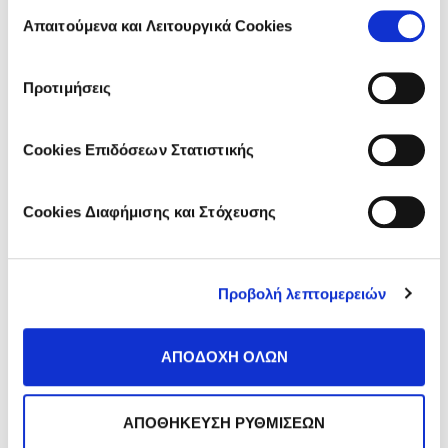
Επιλογή
των υπηρεσιών τους.
Απαιτούμενα και Λειτουργικά Cookies
συγκατάθεσης
Go to the comment section
Προτιμήσεις
DISCOVER MORE ARTICLES:
Cookies Επιδόσεων Στατιστικής
<< PREVIOUS
Πώς θα επιλέξετε τη καλύτερη
Cookies Διαφήμισης και Στόχευσης
οδοντόκρεμα
Προβολή λεπτομερειών
NEXT >>
Χαλασμένα Δόντια: 5 Αιτίες που δε
ΑΠΟΔΟΧΗ ΟΛΩΝ
Φαντάζεστε!
ΑΠΟΘΗΚΕΥΣΗ ΡΥΘΜΙΣΕΩΝ