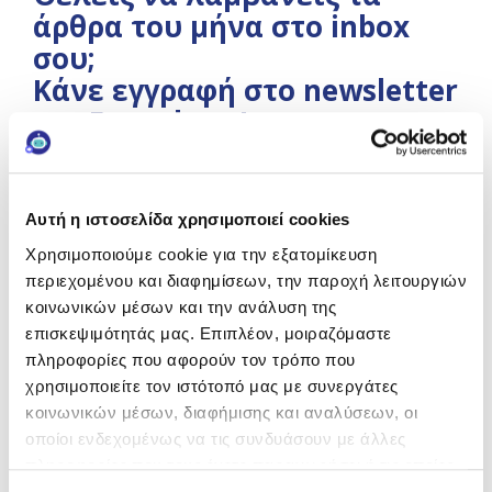
άρθρα του μήνα στο inbox
σου;
Κάνε εγγραφή στο newsletter
της Frezyderm!
Αυτή η ιστοσελίδα χρησιμοποιεί cookies
Χρησιμοποιούμε cookie για την εξατομίκευση
περιεχομένου και διαφημίσεων, την παροχή λειτουργιών
*
Αποδέχομαι την
Πολιτική Απορρήτου
.
κοινωνικών μέσων και την ανάλυση της
επισκεψιμότητάς μας. Επιπλέον, μοιραζόμαστε
Εγγραφή
πληροφορίες που αφορούν τον τρόπο που
χρησιμοποιείτε τον ιστότοπό μας με συνεργάτες
κοινωνικών μέσων, διαφήμισης και αναλύσεων, οι
οποίοι ενδεχομένως να τις συνδυάσουν με άλλες
Like it?
Share it!
πληροφορίες που τους έχετε παραχωρήσει ή τις οποίες
έχουν συλλέξει σε σχέση με την από μέρους σας χρήση