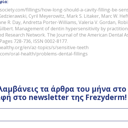
φία:
society.com/fillings/how-long-should-a-cavity-filling-be-sens
edzierawski, Cyril Meyerowitz, Mark S. Litaker, Marc W. Hef
e R. Day, Andretta Porter-Williams, Valeria V. Gordan, Robin
ilbert. Management of dentin hypersensitivity by practition
ed Research Network. The Journal of the American Dental A
, Pages 728-736, ISSN 0002-8177.
althy.org/en/az-topics/s/sensitive-teeth
om/oral-health/problems-dental-fillings
λαμβάνεις τα άρθρα του μήνα στο 
φή στο newsletter της Frezyderm!