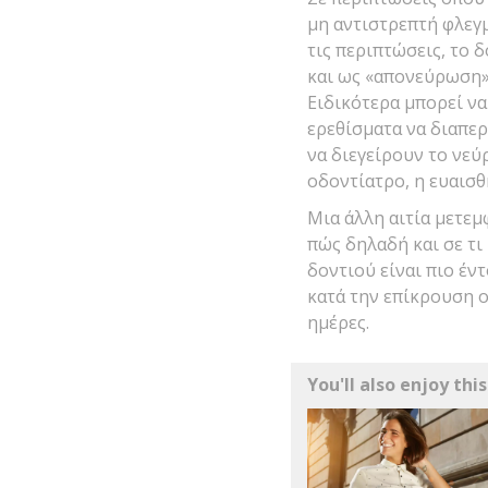
μη αντιστρεπτή φλεγμ
τις περιπτώσεις, το 
και ως «απονεύρωση»)
Ειδικότερα μπορεί να
ερεθίσματα να διαπερ
να διεγείρουν το νε
οδοντίατρο, η ευαισ
Μια άλλη αιτία μετεμ
πώς δηλαδή και σε τι
δοντιού είναι πιο έν
κατά την επίκρουση ο
ημέρες.
You'll also enjoy this