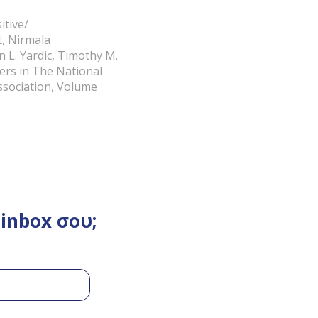
itive/
t, Nirmala
 L. Yardic, Timothy M.
ers in The National
ssociation, Volume
inbox σου;