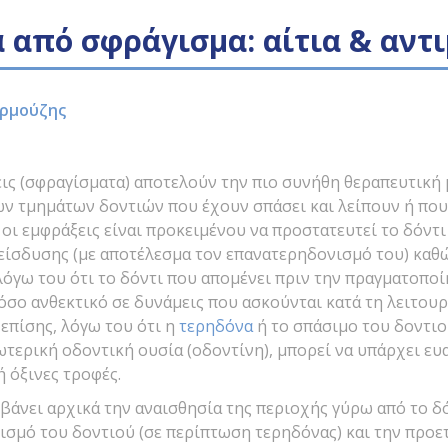
 από σφράγισμα: αίτια & αντ
ρμούζης
εις (σφραγίσματα) αποτελούν την πιο συνήθη θεραπευτική
ν τμημάτων δοντιών που έχουν σπάσει και λείπουν ή που
 οι εμφράξεις είναι προκειμένου να προστατευτεί το δόντι
είσδυσης (με αποτέλεσμα τον επανατερηδονισμό του) καθώ
λόγω του ότι το δόντι που απομένει πριν την πραγματοπο
τόσο ανθεκτικό σε δυνάμεις που ασκούνται κατά τη λειτου
. επίσης, λόγω του ότι η
τερηδόνα
ή το σπάσιμο του δοντιο
ωτερική οδοντική ουσία (οδοντίνη), μπορεί να υπάρχει ευ
ή όξινες τροφές.
βάνει αρχικά την αναισθησία της περιοχής γύρω από το δ
ισμό του δοντιού (σε περίπτωση τερηδόνας) και την προε