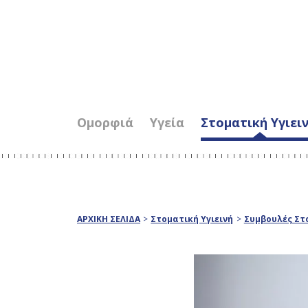
Ομορφιά
Υγεία
Στοματική Υγιει
ΑΡΧΙΚΗ ΣΕΛΙΔΑ
>
Στοματική Υγιεινή
>
Συμβουλές Στο