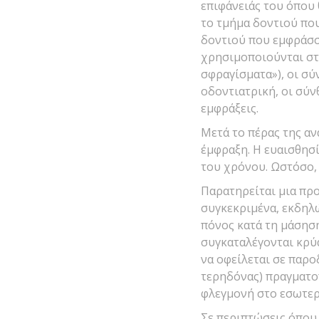
επιφάνειάς του όπου
το τμήμα δοντιού που
δοντιού που εμφράσσε
χρησιμοποιούνται στι
σφραγίσματα»), οι σύ
οδοντιατρική, οι σύν
εμφράξεις.
Μετά το πέρας της αν
έμφραξη. Η ευαισθησ
του χρόνου. Ωστόσο, 
Παρατηρείται μια προ
συγκεκριμένα, εκδηλώ
πόνος κατά τη μάσησ
συγκαταλέγονται κρύα
να οφείλεται σε παρο
τερηδόνας) πραγματοπ
φλεγμονή στο εσωτερ
Σε περιπτώσεις όπου