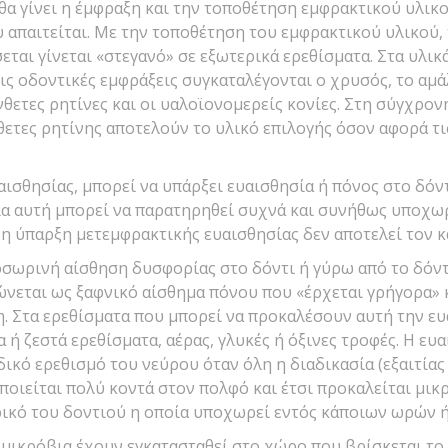
 θα γίνει η έμφραξη και την τοποθέτηση εμφρακτικού υλι
 απαιτείται. Με την τοποθέτηση του εμφρακτικού υλικού,
ται γίνεται «στεγανό» σε εξωτερικά ερεθίσματα. Στα υλικ
ς οδοντικές εμφράξεις συγκαταλέγονται ο χρυσός, το αμά
νθετες ρητίνες και οι υαλοϊονομερείς κονίες. Στη σύγχρον
θετες ρητίνης αποτελούν το υλικό επιλογής όσον αφορά τι
αισθησίας, μπορεί να υπάρξει ευαισθησία ή πόνος στο δόντ
ία αυτή μπορεί να παρατηρηθεί συχνά και συνήθως υποχω
η ύπαρξη μετεμφρακτικής ευαισθησίας δεν αποτελεί τον κ
σωρινή αίσθηση δυσφορίας στο δόντι ή γύρω από το δόντι
νεται ως ξαφνικό αίσθημα πόνου που «έρχεται γρήγορα» κ
η. Στα ερεθίσματα που μπορεί να προκαλέσουν αυτή την ε
 ή ζεστά ερεθίσματα, αέρας, γλυκές ή όξινες τροφές. Η ευ
δικό ερεθισμό του νεύρου όταν όλη η διαδικασία (εξαιτίας
οιείται πολύ κοντά στον πολφό και έτσι προκαλείται μικ
ικό του δοντιού η οποία υποχωρεί εντός κάποιων ωρών 
 μικρόβια έχουν εγκατασταθεί στο χώρο που βρίσκεται το