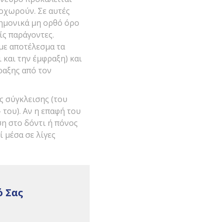
οχωρούν. Σε αυτές
τημονικά μη ορθό όρο
ίς παράγοντες.
με αποτέλεσμα τα
και την έμφραξη) και
ραξης από τον
ς σύγκλεισης (του
 του). Αν η επαφή του
ση στο δόντι ή πόνος
 μέσα σε λίγες
ό Σας