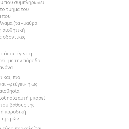
κού που συμπληρώνει
 το τμήμα του
ά που
λγαμα (τα «μαύρα
η αισθητική
ς οδοντικές
ι όπου έγινε η
ρεί με την πάροδο
ανόνα.
 και, πιο
αι «φεύγει» ή ως
υαισθησία
αισθησία αυτή μπορεί
 του βάθους της
ρή παροδική
ή ημερών.
 νεύρο προκαλείται