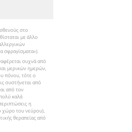
ασθενούς στο
θίσταται με άλλο
 αλλεργικών
α σφραγίσματα»).
ναφέρεται συχνά από
 και μερικών ημερών,
υ πόνου, τότε ο
ις συστήνεται από
αι από τον
 πολύ καλά
περιπτώσεις η
ο χώρο του νεύρου),
τικής θεραπείας από