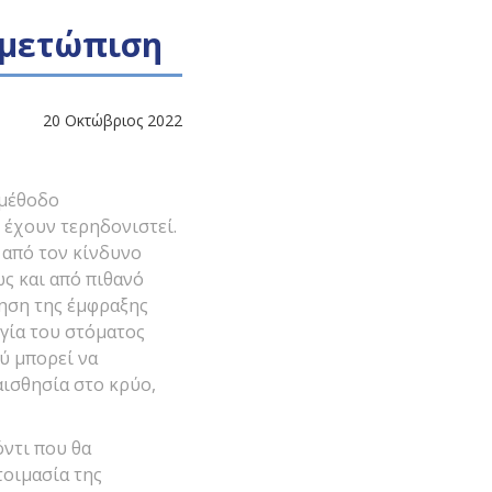
ιμετώπιση
20 Οκτώβριος 2022
 μέθοδο
 έχουν τερηδονιστεί.
 από τον κίνδυνο
ς και από πιθανό
ίηση της έμφραξης
ργία του στόματος
ύ μπορεί να
αισθησία στο κρύο,
όντι που θα
τοιμασία της