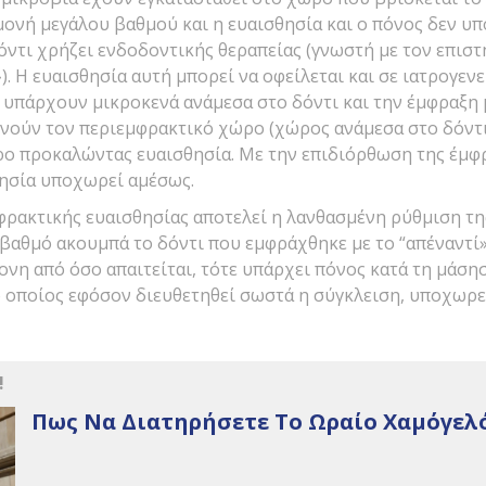
ονή μεγάλου βαθμού και η ευαισθησία και ο πόνος δεν υπ
δόντι χρήζει ενδοδοντικής θεραπείας (γνωστή με τον επισ
. Η ευαισθησία αυτή μπορεί να οφείλεται και σε ιατρογενε
 υπάρχουν μικροκενά ανάμεσα στο δόντι και την έμφραξη 
νούν τον περιεμφρακτικό χώρο (χώρος ανάμεσα στο δόντι 
ύρο προκαλώντας ευαισθησία. Με την επιδιόρθωση της έμφ
θησία υποχωρεί αμέσως.
φρακτικής ευαισθησίας αποτελεί η λανθασμένη ρύθμιση τη
 βαθμό ακουμπά το δόντι που εμφράχθηκε με το “απέναντί»
τονη από όσο απαιτείται, τότε υπάρχει πόνος κατά τη μάση
 οποίος εφόσον διευθετηθεί σωστά η σύγκλειση, υποχωρεί
!
Πως Να Διατηρήσετε Το Ωραίο Χαμόγελ