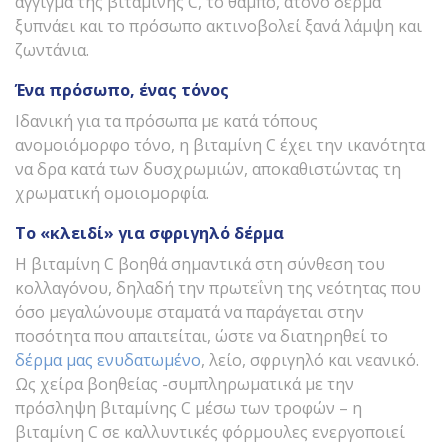
άγγιγμά της βιταμίνης C, το θαμπό, άτονο δέρμα
ξυπνάει και το πρόσωπο ακτινοβολεί ξανά λάμψη και
ζωντάνια.
Ένα πρόσωπο, ένας τόνος
Ιδανική για τα πρόσωπα με κατά τόπους
ανομοιόμορφο τόνο, η βιταμίνη C έχει την ικανότητα
να δρα κατά των δυσχρωμιών, αποκαθιστώντας τη
χρωματική ομοιομορφία.
Το «κλειδί» για σφριγηλό δέρμα
Η βιταμίνη C βοηθά σημαντικά στη σύνθεση του
κολλαγόνου, δηλαδή την πρωτεΐνη της νεότητας που
όσο μεγαλώνουμε σταματά να παράγεται στην
ποσότητα που απαιτείται, ώστε να διατηρηθεί το
δέρμα μας ενυδατωμένο
, λείο, σφριγηλό και νεανικό.
Ως χείρα βοηθείας -συμπληρωματικά με την
πρόσληψη βιταμίνης C μέσω των τροφών – η
βιταμίνη C σε καλλυντικές φόρμουλες ενεργοποιεί