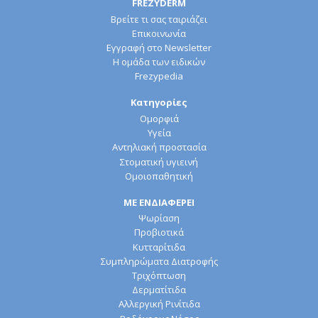
FREZYDERM
Βρείτε τι σας ταιριάζει
Επικοινωνία
Εγγραφή στο Newsletter
Η ομάδα των ειδικών
Frezypedia
Κατηγορίες
Ομορφιά
Υγεία
Αντηλιακή προστασία
Στοματική υγιεινή
Ομοιοπαθητική
ΜΕ ΕΝΔΙΑΦΕΡΕΙ
Ψωρίαση
Προβιοτικά
Κυτταρίτιδα
Συμπληρώματα Διατροφής
Τριχόπτωση
Δερματίτιδα
Αλλεργική Ρινίτιδα