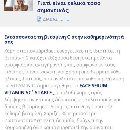
Γιατί είναι τελικά τόσο
σημαντικός;
ΔΙΑΒΑΣΤΕ ΤΟ
Εντάσσοντας τη βιταμίνη
C
στην καθημερινότητά
σας
Χάρη στις πολυάριθμες ευεργετικές της ιδιότητες, η
βιταμίνη C κατέχει εξέχουσα θέση στα προϊόντα
ομορφιάς και αντιγήρανσης και, σύμφωνα με τους
ειδικούς, είναι ιδανική για χρήση από δέρματα κάθε
ηλικίας. Για εσάς, που αναζητάτε μία καθημερινή λύση
με VITAMIN C, δημιουργήθηκε το
FACE
SERUM
VITAMIN
5
C
³
STABLE
,
ο πολυδύναμος ορός
λάμψηςκαι ανανέωσης δέρματος με 3πλό σύμπλεγμα
δράσης βιταμίνης C, 5 φορές πιο ενεργό από την
καθαρή βιταμίνη. Χαρίζει 30 περισσότερη
φωτεινότητα* στην επιδερμίδα, διώχνει την
κουρασμένη όψη και ισχυροποιεί την άμυνα του