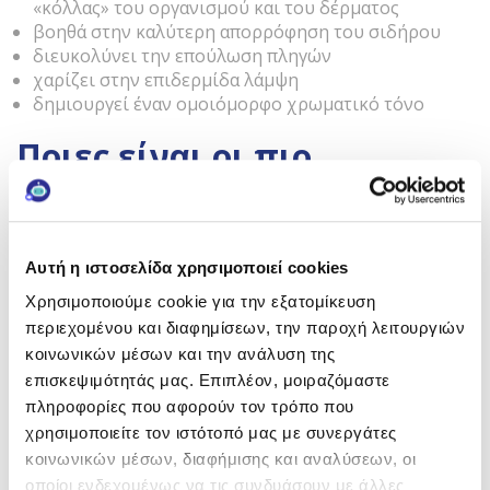
«κόλλας» του οργανισμού και του δέρματος
βοηθά στην καλύτερη απορρόφηση του σιδήρου
διευκολύνει την επούλωση πληγών
χαρίζει στην επιδερμίδα λάμψη
δημιουργεί έναν ομοιόμορφο χρωματικό τόνο
Ποιες είναι οι πιο
πλούσιες τροφές σε
βιταμίνη
C
;
Αυτή η ιστοσελίδα χρησιμοποιεί cookies
Φρούτα:
Χρησιμοποιούμε cookie για την εξατομίκευση
Εσπεριδοειδή (πορτοκάλι, λεμόνι, γκρέιπφρουτ)
περιεχομένου και διαφημίσεων, την παροχή λειτουργιών
Ακτινίδια
κοινωνικών μέσων και την ανάλυση της
Φράουλες
Φραγκοστάφυλα
επισκεψιμότητάς μας. Επιπλέον, μοιραζόμαστε
Ανανάς
πληροφορίες που αφορούν τον τρόπο που
χρησιμοποιείτε τον ιστότοπό μας με συνεργάτες
Λαχανικά
κοινωνικών μέσων, διαφήμισης και αναλύσεων, οι
Κόκκινες και πράσινες πιπεριές
οποίοι ενδεχομένως να τις συνδυάσουν με άλλες