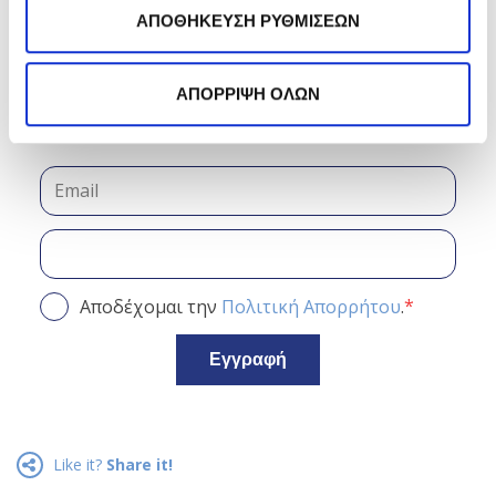
άρθρα του μήνα στο inbox
ΑΠΟΘΗΚΕΥΣΗ ΡΥΘΜΙΣΕΩΝ
σου;
Κάνε εγγραφή στο newsletter
ΑΠΟΡΡΙΨΗ ΟΛΩΝ
της Frezyderm!
*
Αποδέχομαι την
Πολιτική Απορρήτου
.
Εγγραφή
Like it?
Share it!