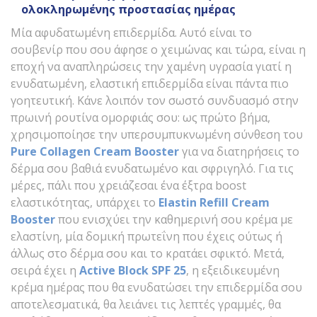
ολοκληρωμένης προστασίας ημέρας
Μία αφυδατωμένη επιδερμίδα. Αυτό είναι το
σουβενίρ που σου άφησε ο χειμώνας και τώρα, είναι η
εποχή να αναπληρώσεις την χαμένη υγρασία γιατί η
ενυδατωμένη, ελαστική επιδερμίδα είναι πάντα πιο
γοητευτική. Κάνε λοιπόν τον σωστό συνδυασμό στην
πρωινή ρουτίνα ομορφιάς σου: ως πρώτο βήμα,
χρησιμοποίησε την υπερσυμπυκνωμένη σύνθεση του
Pure Collagen Cream Booster
για να διατηρήσεις το
δέρμα σου βαθιά ενυδατωμένο και σφριγηλό. Για τις
μέρες, πάλι που χρειάζεσαι ένα έξτρα boost
ελαστικότητας, υπάρχει το
Εlastin Refill Cream
Booster
που ενισχύει την καθημερινή σου κρέμα με
ελαστίνη, μία δομική πρωτεΐνη που έχεις ούτως ή
άλλως στο δέρμα σου και το κρατάει σφικτό. Μετά,
σειρά έχει η
Active Block SPF 25
, η εξειδικευμένη
κρέμα ημέρας που θα ενυδατώσει την επιδερμίδα σου
αποτελεσματικά, θα λειάνει τις λεπτές γραμμές, θα