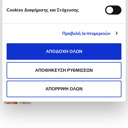
Go to the comment section
Cookies Διαφήμισης και Στόχευσης
DISCOVER MORE ARTICLES:
Προβολή λεπτομερειών
<< PREVIOUS
Προλάβετε την Αφυδάτωση του
ΑΠΟΔΟΧΗ ΟΛΩΝ
Δέρματος τον Χειμώνα!
ΑΠΟΘΗΚΕΥΣΗ ΡΥΘΜΙΣΕΩΝ
NEXT >>
ΑΠΟΡΡΙΨΗ ΟΛΩΝ
Καταπολεμήστε τις Πανάδες Στο
Πρόσωπο και Απολαύστε τον Ήλιο