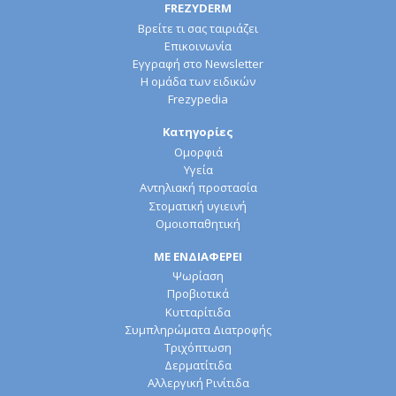
FREZYDERM
Βρείτε τι σας ταιριάζει
Επικοινωνία
Εγγραφή στο Newsletter
Η ομάδα των ειδικών
Frezypedia
Κατηγορίες
Ομορφιά
Υγεία
Αντηλιακή προστασία
Στοματική υγιεινή
Ομοιοπαθητική
ΜΕ ΕΝΔΙΑΦΕΡΕΙ
Ψωρίαση
Προβιοτικά
Κυτταρίτιδα
Συμπληρώματα Διατροφής
Τριχόπτωση
Δερματίτιδα
Αλλεργική Ρινίτιδα