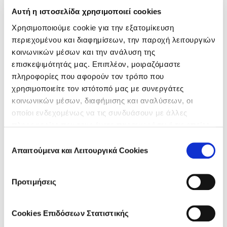
άρθρα του μήνα στο inbox
Αυτή η ιστοσελίδα χρησιμοποιεί cookies
σου;
Κάνε εγγραφή στο newsletter
Χρησιμοποιούμε cookie για την εξατομίκευση
περιεχομένου και διαφημίσεων, την παροχή λειτουργιών
της Frezyderm!
κοινωνικών μέσων και την ανάλυση της
επισκεψιμότητάς μας. Επιπλέον, μοιραζόμαστε
πληροφορίες που αφορούν τον τρόπο που
χρησιμοποιείτε τον ιστότοπό μας με συνεργάτες
κοινωνικών μέσων, διαφήμισης και αναλύσεων, οι
οποίοι ενδεχομένως να τις συνδυάσουν με άλλες
πληροφορίες που τους έχετε παραχωρήσει ή τις οποίες
*
Αποδέχομαι την
Πολιτική Απορρήτου
.
έχουν συλλέξει σε σχέση με την από μέρους σας χρήση
Επιλογή
των υπηρεσιών τους.
Απαιτούμενα και Λειτουργικά Cookies
συγκατάθεσης
Εγγραφή
Προτιμήσεις
Like it?
Share it!
Cookies Επιδόσεων Στατιστικής