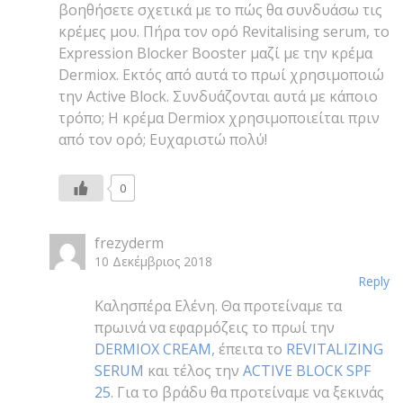
βοηθήσετε σχετικά με το πώς θα συνδυάσω τις
κρέμες μου. Πήρα τον ορό Revitalising serum, το
Expression Blocker Booster μαζί με την κρέμα
Dermiox. Εκτός από αυτά το πρωί χρησιμοποιώ
την Active Block. Συνδυάζονται αυτά με κάποιο
τρόπο; Η κρέμα Dermiox χρησιμοποιείται πριν
από τον ορό; Ευχαριστώ πολύ!
0
frezyderm
10 Δεκέμβριος 2018
Reply
Καλησπέρα Ελένη. Θα προτείναμε τα
πρωινά να εφαρμόζεις το πρωί την
DERMIOX CREAM
, έπειτα το
REVITALIZING
SERUM
και τέλος την
ACTIVE BLOCK SPF
25
. Για το βράδυ θα προτείναμε να ξεκινάς