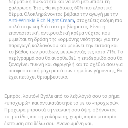
δερματική πυκνότητα και να αντιμετωπίσει τη
χαλάρωση. Έτσι, θα κερδίσεις 60% πιο ελαστικό
δέρμα. Ολοκληρώνοντας βέβαια την αγωγή με την
Anti-Wrinkle Rich Night Cream
,
στοχεύεις ακόμη πιο
πολύ στην καρδιά του προβλήματος. Είναι η
επαναστατική, αντιρυτιδική κρέμα νύχτας που
μιμείται τη δράση της «ορμόνης νεότητας» για την
παραγωγή κολλαγόνου και μειώνει την έκταση και
το βάθος των ρυτίδων, μειώνοντάς τες κατά 71%. Το
περίγραμμά σου θα ανορθωθεί, η επιδερμίδα σου θα
ξαναγίνει πυκνή και σφριγηλή και το σχέδιό σου για
αποφασιστική μάχη κατά των σημείων γήρανσης, θα
έχει πετύχει θριαμβευτικά.
Εμπρός, λοιπόν! Βγάλε από το λεξιλόγιό σου το ρήμα
«υποχωρώ» και αντικατάστησέ το με το «προχωρώ».
Προχώρα μπροστά τη νεανική σου όψη, σβήνοντας
τις ρυτίδες και τη χαλάρωση, χωρίς καμία μα καμία
έκπτωση στα θέλω σου. Ανανεωμένη ναι,