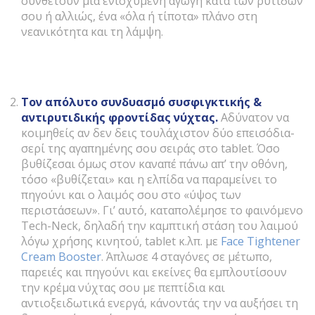
συνθέτουν μία ενισχυμένη αγωγή κατά των ρυτίδων
σου ή αλλιώς, ένα «όλα ή τίποτα» πλάνο στη
νεανικότητα και τη λάμψη.
Τον
απόλυτο συνδυασμό συσφιγκτικής &
αντιρυτιδικής φροντίδας νύχτας.
Αδύνατον να
κοιμηθείς αν δεν δεις τουλάχιστον δύο επεισόδια-
σερί της αγαπημένης σου σειράς στο tablet. Όσο
βυθίζεσαι όμως στον καναπέ πάνω απ’ την οθόνη,
τόσο «βυθίζεται» και η ελπίδα να παραμείνει το
πηγούνι και ο λαιμός σου στο «ύψος των
περιστάσεων». Γι’ αυτό, καταπολέμησε το φαινόμενο
Tech-Neck, δηλαδή την καμπτική στάση του λαιμού
λόγω χρήσης κινητού, tablet κ.λπ. με
Face Tightener
Cream Booster
. Άπλωσε 4 σταγόνες σε μέτωπο,
παρειές και πηγούνι και εκείνες θα εμπλουτίσουν
την κρέμα νύχτας σου με πεπτίδια και
αντιοξειδωτικά ενεργά, κάνοντάς την να αυξήσει τη