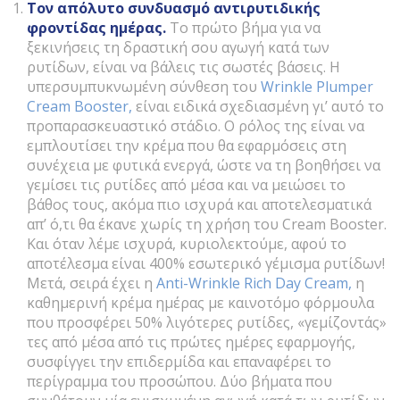
Τον απόλυτο συνδυασμό αντιρυτιδικής
φροντίδας ημέρας.
Το πρώτο βήμα για να
ξεκινήσεις τη δραστική σου αγωγή κατά των
ρυτίδων, είναι να βάλεις τις σωστές βάσεις. Η
υπερσυμπυκνωμένη σύνθεση του
Wrinkle Plumper
Cream Booster,
είναι ειδικά σχεδιασμένη γι’ αυτό το
προπαρασκευαστικό στάδιο. Ο ρόλος της είναι να
εμπλουτίσει την κρέμα που θα εφαρμόσεις στη
συνέχεια με φυτικά ενεργά, ώστε να τη βοηθήσει να
γεμίσει τις ρυτίδες από μέσα και να μειώσει το
βάθος τους, ακόμα πιο ισχυρά και αποτελεσματικά
απ’ ό,τι θα έκανε χωρίς τη χρήση του Cream Booster.
Και όταν λέμε ισχυρά, κυριολεκτούμε, αφού το
αποτέλεσμα είναι 400% εσωτερικό γέμισμα ρυτίδων!
Μετά, σειρά έχει η
Anti-Wrinkle Rich Day Cream,
η
καθημερινή κρέμα ημέρας με καινοτόμο φόρμουλα
που προσφέρει 50% λιγότερες ρυτίδες, «γεμίζοντάς»
τες από μέσα από τις πρώτες ημέρες εφαρμογής,
συσφίγγει την επιδερμίδα και επαναφέρει το
περίγραμμα του προσώπου. Δύο βήματα που