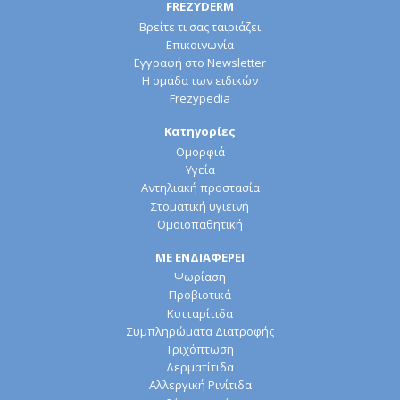
FREZYDERM
Βρείτε τι σας ταιριάζει
Επικοινωνία
Εγγραφή στο Newsletter
Η ομάδα των ειδικών
Frezypedia
Κατηγορίες
Ομορφιά
Υγεία
Αντηλιακή προστασία
Στοματική υγιεινή
Ομοιοπαθητική
ΜΕ ΕΝΔΙΑΦΕΡΕΙ
Ψωρίαση
Προβιοτικά
Κυτταρίτιδα
Συμπληρώματα Διατροφής
Τριχόπτωση
Δερματίτιδα
Αλλεργική Ρινίτιδα