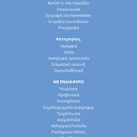
Βρείτε τι σας ταιριάζει
Επικοινωνία
Εγγραφή στο Newsletter
Η ομάδα των ειδικών
Frezypedia
Κατηγορίες
Ομορφιά
Υγεία
Αντηλιακή προστασία
Στοματική υγιεινή
Ομοιοπαθητική
ΜΕ ΕΝΔΙΑΦΕΡΕΙ
Ψωρίαση
Προβιοτικά
Κυτταρίτιδα
Συμπληρώματα Διατροφής
Τριχόπτωση
Δερματίτιδα
Αλλεργική Ρινίτιδα
Ροδόχρους Νόσος