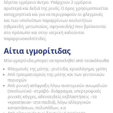
λέγεται ιγμόρειο άντρο. Υπάρχουν 2 ιγμόρεια
αριστερά και δεξιά της ρινός. Ο όρος χρησιμοποιείται
καταχρηστικά και για να περιγραφούν οι φλεγμονές
και των υπολοίπων παραρρίνιων κοιλοτήτων
(ηθμοειδή, μετωπιαίος, σφηνοειδής) που βρίσκονται
στο πρόσωπο και στην ιατρική καλούνται
παραρρινοκολπίτιδες.
Αίτια ιγμορίτιδας
Μία ιγμορίτιδα μπορεί να προκληθεί από τα ακόλουθα:
Φλεγμονές της μύτης : ρινίτιδα, κρυολόγημα, γρίπη
Από τραυματισμούς της μύτης και των γειτονικών
περιοχών
Από ρινική απόφραξη λόγω ανατομικών ανωμαλιών
(σκολιωτικό -στραβό- διάφραγμα, υπερτροφικές
ρινικές κόγχες, αδενοειδείς εκβλαστήσεις –τα
«κρεατάκια»- στα παιδιά), λόγω αλλεργικών
καταστάσεων, πολυπόδων, κ.α