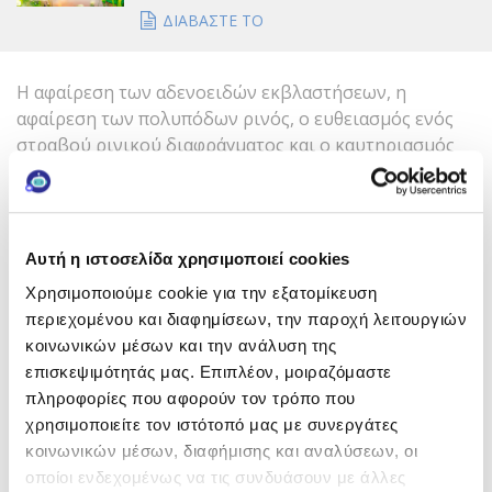
ΔΙΑΒΑΣΤΕ ΤΟ
Η αφαίρεση των αδενοειδών εκβλαστήσεων, η
αφαίρεση των πολυπόδων ρινός, ο ευθειασμός ενός
στραβού ρινικού διαφράγματος και ο καυτηριασμός
των κάτω ρινικών κογχών με σύγχρονες μεθόδους
(ραδιοσυχνότητες), είναι χειρουργικές επεμβάσεις
που πραγματοποιούνται αν ανευρεθούν οι
αντίστοιχες ανατομικές ανωμαλίες.
Αυτή η ιστοσελίδα χρησιμοποιεί cookies
Τα σημεία κλειδιά που θα πρέπει να έχει υπόψη του ο
Χρησιμοποιούμε cookie για την εξατομίκευση
ασθενής είναι ότι η έγκαιρη διάγνωση και έναρξη της
περιεχομένου και διαφημίσεων, την παροχή λειτουργιών
θεραπευτικής αγωγής καθώς και η ανεύρεση από τον
κοινωνικών μέσων και την ανάλυση της
γιατρό τυχόν ανατομικών ανωμαλιών που ευθύνονται
επισκεψιμότητάς μας. Επιπλέον, μοιραζόμαστε
για επανειλλημένα επεισόδια παραρρινοκολπίτιδων
πληροφορίες που αφορούν τον τρόπο που
θα οδηγήσει στην αποτροπή εμφάνισης της
χρησιμοποιείτε τον ιστότοπό μας με συνεργάτες
χρονιότητας.
κοινωνικών μέσων, διαφήμισης και αναλύσεων, οι
οποίοι ενδεχομένως να τις συνδυάσουν με άλλες