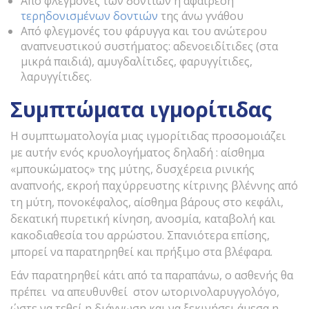
Από φλεγμονές των δοντιών ή αφαίρεση
τερηδονισμένων δοντιών
της άνω γνάθου
Από φλεγμονές του φάρυγγα και του ανώτερου
αναπνευστικού συστήματος: αδενοειδίτιδες (στα
μικρά παιδιά), αμυγδαλίτιδες, φαρυγγίτιδες,
λαρυγγίτιδες.
Συμπτώματα ιγμορίτιδας
Η συμπτωματολογία μιας ιγμορίτιδας προσομοιάζει
με αυτήν ενός κρυολογήματος δηλαδή : αίσθημα
«μπουκώματος» της μύτης, δυσχέρεια ρινικής
αναπνοής, εκροή παχύρρευστης κίτρινης βλέννης από
τη μύτη, πονοκέφαλος, αίσθημα βάρους στο κεφάλι,
δεκατική πυρετική κίνηση, ανοσμία, καταβολή και
κακοδιαθεσία του αρρώστου. Σπανιότερα επίσης,
μπορεί να παρατηρηθεί και πρήξιμο στα βλέφαρα.
Εάν παρατηρηθεί κάτι από τα παραπάνω, ο ασθενής θα
πρέπει να απευθυνθεί στον ωτορινολαρυγγολόγο,
ώστε να τεθεί η διάγνωση και να ξεκινήσει άμεσα η