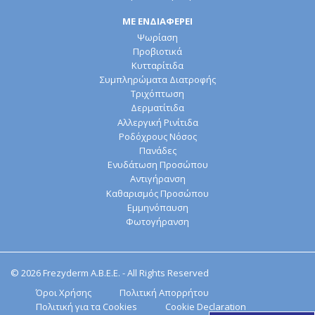
ΜΕ ΕΝΔΙΑΦΕΡΕΙ
Ψωρίαση
Προβιοτικά
Κυτταρίτιδα
Συμπληρώματα Διατροφής
Τριχόπτωση
Δερματίτιδα
Αλλεργική Ρινίτιδα
Ροδόχρους Νόσος
Πανάδες
Ενυδάτωση Προσώπου
Αντιγήρανση
Καθαρισμός Προσώπου
Εμμηνόπαυση
Φωτογήρανση
© 2026 Frezyderm Α.Β.Ε.Ε. - All Rights Reserved
Όροι Χρήσης
Πολιτική Απορρήτου
Πολιτική για τα Cookies
Cookie Declaration