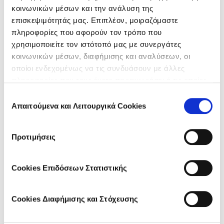
κοινωνικών μέσων και την ανάλυση της
επισκεψιμότητάς μας. Επιπλέον, μοιραζόμαστε
DISCOVER MORE ARTICLES:
πληροφορίες που αφορούν τον τρόπο που
χρησιμοποιείτε τον ιστότοπό μας με συνεργάτες
<< PREVIOUS
κοινωνικών μέσων, διαφήμισης και αναλύσεων, οι
οποίοι ενδεχομένως να τις συνδυάσουν με άλλες
Σιρόπι για το βήχα: Άμεση ανακούφιση
πληροφορίες που τους έχετε παραχωρήσει ή τις οποίες
συμπτωμάτων κρυολογήματος
έχουν συλλέξει σε σχέση με την από μέρους σας χρήση
Επιλογή
των υπηρεσιών τους.
Απαιτούμενα και Λειτουργικά Cookies
συγκατάθεσης
NEXT >>
Προτιμήσεις
Συνάχι: Αντιμετώπιση με 5 Χρήσιμα Tips
Cookies Επιδόσεων Στατιστικής
Cookies Διαφήμισης και Στόχευσης
FIND WHAT SUITS YOU