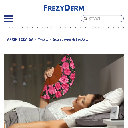
ΑΡΧΙΚΗ ΣΕΛΙΔΑ
>
Υγεία
>
Διατροφή & Ευεξία