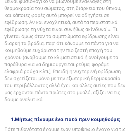
«είναι φυσιολογικό να βιώνουμε εναλλαγές στη
θερμοκρασία του σώματος, στη διάρκεια του ύπνου,
και κάποιες φορές αυτό μπορεί να οδηγήσει σε
εφίδρωση. Αν και ενοχλητικά, αυτά τα περιστατικά
1
εφίδρωσης τη νύχτα είναι συνήθως ακίνδυνα
». Τι
γίνεται όμως όταν τα συμπτώματα εφίδρωσης είναι
διαρκή τα βράδια, παρ’ ότι κάνουμε τα πάντα για να
κοιμηθούμε ευχάριστα την πιο ζεστή εποχή του
χρόνου (ανάβουμε το κλιματιστικό ή ανοίγουμε τα
παράθυρα για να δημιουργείται ρεύμα, φοράμε
ελαφριά ρούχα κ.λπ.); Επειδή η νυχτερινή εφίδρωση
δεν σχετίζεται μόνο με την εξωτερική θερμοκρασία
του περιβάλλοντος αλλά έχει και άλλες αιτίες που δεν
μας έρχονται πάντα πρώτες στο μυαλό, αξίζει να τις
δούμε αναλυτικά.
1.Μήπως πίνουμε ένα ποτό πριν κοιμηθούμε;
Τότε πιθανότατα έχουμε έναν υποψήφιο ένοχο για τις