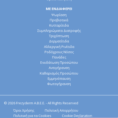
ΜΕ ΕΝΔΙΑΦΕΡΕΙ
Ψωρίαση
Προβιοτικά
Κυτταρίτιδα
Συμπληρώματα Διατροφής
Τριχόπτωση
Δερματίτιδα
Αλλεργική Ρινίτιδα
Ροδόχρους Νόσος
Πανάδες
Ενυδάτωση Προσώπου
Αντιγήρανση
Καθαρισμός Προσώπου
Εμμηνόπαυση
Φωτογήρανση
© 2026 Frezyderm Α.Β.Ε.Ε. - All Rights Reserved
Όροι Χρήσης
Πολιτική Απορρήτου
Πολιτική για τα Cookies
Cookie Declaration