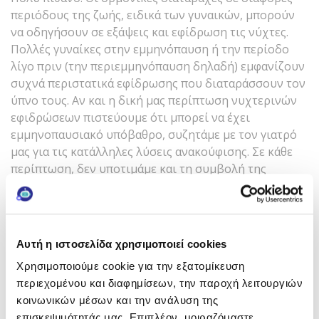
περιόδους της ζωής, ειδικά των γυναικών, μπορούν
να οδηγήσουν σε εξάψεις και εφίδρωση τις νύχτες.
Πολλές γυναίκες στην εμμηνόπαυση ή την περίοδο
λίγο πριν (την περιεμμηνόπαυση δηλαδή) εμφανίζουν
συχνά περιστατικά εφίδρωσης που διαταράσσουν τον
ύπνο τους. Αν και η δική μας περίπτωση νυχτερινών
εφιδρώσεων πιστεύουμε ότι μπορεί να έχει
εμμηνοπαυσιακό υπόβαθρο, συζητάμε με τον γιατρό
μας για τις κατάλληλες λύσεις ανακούφισης. Σε κάθε
περίπτωση, δεν υποτιμάμε και τη συμβολή της
καλλυντικής φροντίδας που μπορεί να δροσίσει
αποτελεσματικά την επιδερμίδα μας. Απλώνοντας στο
πρόσωπο, πριν κοιμηθούμε, την κρέμα απολαυστικής
ενυδάτωσης
Moisturizing
Rich
προσφέρουμε στο
Αυτή η ιστοσελίδα χρησιμοποιεί cookies
δέρμα μας μία μοναδική αίσθηση δροσιάς.
Χρησιμοποιούμε cookie για την εξατομίκευση
περιεχομένου και διαφημίσεων, την παροχή λειτουργιών
κοινωνικών μέσων και την ανάλυση της
Διερευνούμε, παρέα με τον γιατρό μας, αν η δική μας
επισκεψιμότητάς μας. Επιπλέον, μοιραζόμαστε