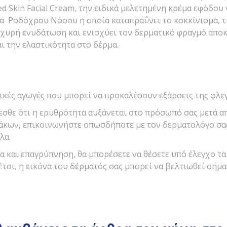
ed Skin Facial Cream, την ειδικά μελετημένη κρέμα εφόδου
α Ροδόχρου Νόσου η οποία καταπραΰνει τo κοκκίνισμα, τι
σχυρή ενυδάτωση και ενισχύει τον δερματικό φραγμό απο
αι την ελαστικότητα στο δέρμα.
κές αγωγές που μπορεί να προκαλέσουν εξάρσεις της φλε
εσθε ότι η ερυθρότητα αυξάνεται στο πρόσωπό σας μετά α
κων, επικοινωνήστε οπωσδήποτε με τον δερματολόγο σας
λα.
 και επαγρύπνηση, θα μπορέσετε να θέσετε υπό έλεγχο τ
τσι, η εικόνα του δέρματός σας μπορεί να βελτιωθεί σημα