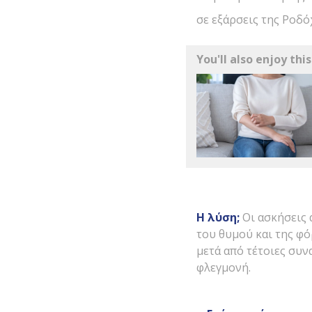
σε εξάρσεις της Ροδ
You'll also enjoy this
Η λύση;
Οι ασκήσεις 
του θυμού και της φό
μετά από τέτοιες συν
φλεγμονή.