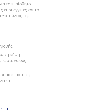
 για το ευαίσθητο
ς ευρυαγγείες και το
καθιστώντας την
γμονής.
πό τη λήψη
, ώστε να σας
α συμπτώματα της
ντικά.