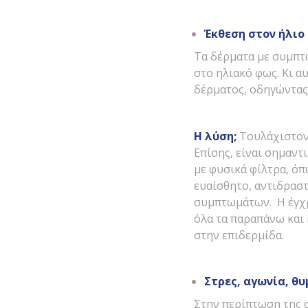
Έκθεση στον ήλιο
Τα δέρματα με συμπτ
στο ηλιακό φως. Κι α
δέρματος, οδηγώντας
Η λύση;
Τουλάχιστον 
Επίσης, είναι σημαντ
με φυσικά φίλτρα, όπ
ευαίσθητο, αντιδρασ
συμπτωμάτων. Η έγχ
όλα τα παραπάνω και
στην επιδερμίδα.
Στρες, αγωνία, θυ
Στην περίπτωση της 