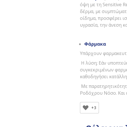
όψη με τη Sensitive R
δέρμα, με συμπτώματ
οίδημα, προσφέρει ι
υγρασία, την άνεση κ
Φάρμακα
Υπάρχουν φαρμακευτι
Η λύση; Εάν υποπτεύ
συγκεκριμένων φαρμά
καθοδηγήσει κατάλλη
Με παρατηρητικότητα
Ροδόχρου Νόσο. Και έ
+3