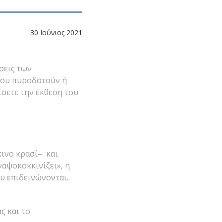
30 Ιούνιος 2021
ρσεις των
 που πυροδοτούν ή
ίσετε την έκθεση του
κινο κρασί– και
ναψοκοκκινίζει», η
υ επιδεινώνονται.
ς και το