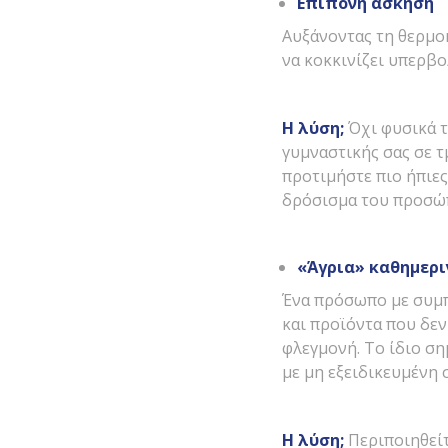
Επίπονη άσκηση
Αυξάνοντας τη θερμο
να κοκκινίζει υπερβολ
Η λύση;
Όχι φυσικά τ
γυμναστικής σας σε τ
προτιμήστε πιο ήπιες
δρόσισμα του προσώπ
«Άγρια» καθημερι
Ένα πρόσωπο με συμπ
και προϊόντα που δεν
φλεγμονή. Το ίδιο ση
με μη εξειδικευμένη 
Η λύση;
Περιποιηθείτ