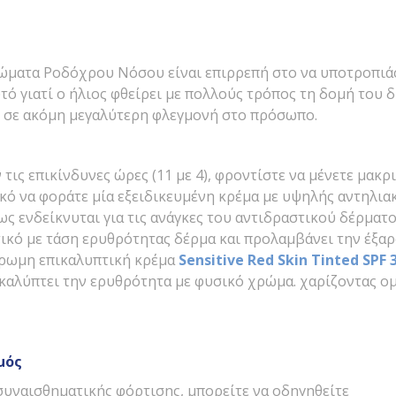
ώματα Ροδόχρου Νόσου είναι επιρρεπή στο να υποτροπιάσ
υτό γιατί ο ήλιος φθείρει με πολλούς τρόπος τη δομή του
 σε ακόμη μεγαλύτερη φλεγμονή στο πρόσωπο.
τις επικίνδυνες ώρες (11 με 4), φροντίστε να μένετε μακριά
ικό να φοράτε μία εξειδικευμένη κρέμα με υψηλής αντηλια
ως ενδείκνυται για τις ανάγκες του αντιδραστικού δέρματο
τικό με τάση ερυθρότητας δέρμα και προλαμβάνει την έξα
ρωμη επικαλυπτική κρέμα
Sensitive Red Skin Tinted SPF
 καλύπτει την ερυθρότητα με φυσικό χρώμα. χαρίζοντας 
μός
συναισθηματικής φόρτισης, μπορείτε να οδηγηθείτε