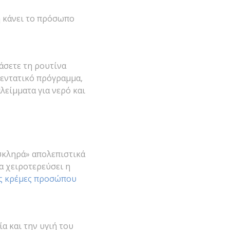
η κάνει το πρόσωπo
άσετε τη ρουτίνα
 εντατικό πρόγραμμα,
λείμματα για νερό και
σκληρά» απολεπιστικά
θα χειροτερεύσει η
ς κρέμες προσώπου
α και την υγιή του