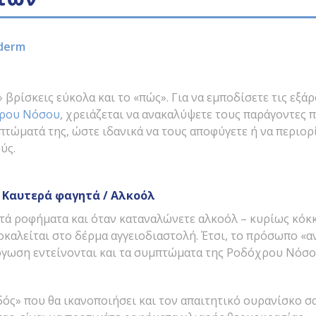
derm
» βρίσκεις εύκολα και το «πώς». Για να εμποδίσετε τις εξά
ρου Νόσου
, χρειάζεται να ανακαλύψετε τους παράγοντες
τώματά της, ώστε ιδανικά να τους αποφύγετε ή να περιορ
ύς.
/
Καυτερά φαγητά / Αλκοόλ
στά ροφήματα και όταν καταναλώνετε αλκοόλ – κυρίως κόκ
οκαλείται στο δέρμα αγγειοδιαστολή. Έτσι, το πρόσωπο «α
όγωση εντείνονται και τα συμπτώματα της Ροδόχρου Νόσο
ός» που θα ικανοποιήσει και τον απαιτητικό ουρανίσκο σα