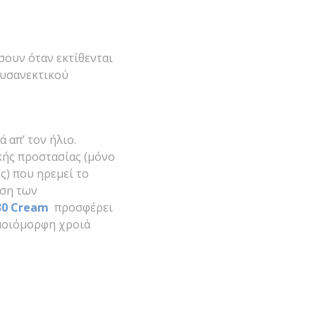
ουν όταν εκτίθενται
 δυσανεκτικού
 απ’ τον ήλιο.
κής προστασίας (μόνο
ς) που ηρεμεί το
ρση των
 30 Cream
προσφέρει
ομοιόμορφη χροιά