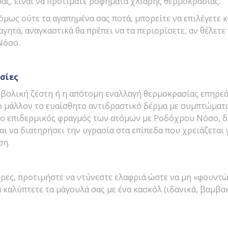
ας, είναι να προτιμάτε ροφήματα χλιαρής θερμοκρασίας.
 όμως ούτε τα αγαπημένα σας ποτά, μπορείτε να επιλέγετε 
αγητά, αναγκαστικά θα πρέπει να τα περιορίσετε, αν θέλετε
Νόσο.
σίες
ρβολική ζέστη ή η απότομη εναλλαγή θερμοκρασίας επηρε
σο μάλλον το ευαίσθητο αντιδραστικό δέρμα με συμπτώμα
 ο επιδερμικός φραγμός των ατόμων με Ροδόχρου Νόσο, δ
ι να διατηρήσει την υγρασία στα επίπεδα που χρειάζεται γ
ση.
έρες, προτιμήστε να ντύνεστε ελαφριά ώστε να μη «φουντώ
α καλύπτετε τα μάγουλά σας με ένα κασκόλ (ιδανικά, βαμβ