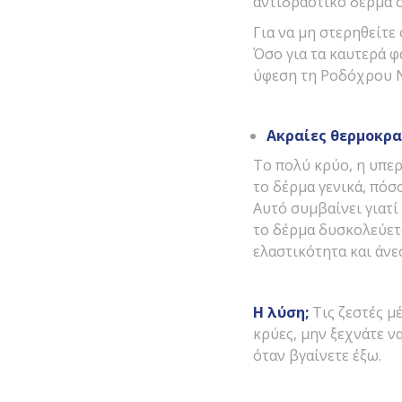
αντιδραστικό δέρμα σ
Για να μη στερηθείτε
Όσο για τα καυτερά φ
ύφεση τη Ροδόχρου 
Ακραίες θερμοκρα
To πολύ κρύο, η υπε
το δέρμα γενικά, πό
Αυτό συμβαίνει γιατί
το δέρμα δυσκολεύετα
ελαστικότητα και άνε
Η λύση;
Τις ζεστές μ
κρύες, μην ξεχνάτε ν
όταν βγαίνετε έξω.