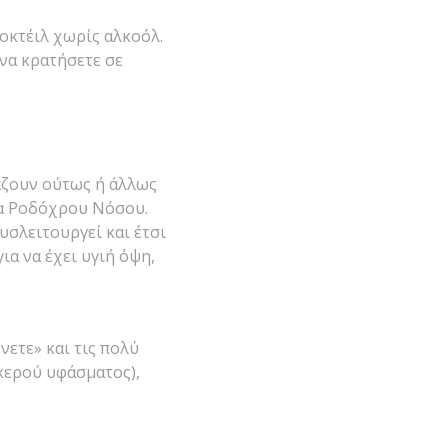
κοκτέιλ χωρίς αλκοόλ.
 να κρατήσετε σε
άζουν ούτως ή άλλως
τα Ροδόχρου Νόσου.
υσλειτουργεί και έτσι
ια να έχει υγιή όψη,
νετε» και τις πολύ
ακερού υφάσματος),