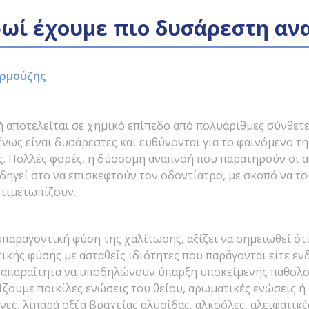
ρωί έχουμε πιο δυσάρεστη αν
ρμούζης
αποτελείται σε χημικό επίπεδο από πολυάριθμες σύνθετες
ως είναι δυσάρεστες και ευθύνονται για το φαινόμενο τ
. Πολλές φορές, η δύσοσμη αναπνοή που παρατηρούν οι ασ
δηγεί στο να επισκεφτούν τον οδοντίατρο, με σκοπό να το
τιμετωπίζουν.
αραγοντική φύση της χαλίτωσης, αξίζει να σημειωθεί ότ
ικής φύσης με ασταθείς ιδιότητες που παράγονται είτε εν
 απαραίτητα να υποδηλώνουν ύπαρξη υποκείμενης παθολο
ίζουμε ποικίλες ενώσεις του θείου, αρωματικές ενώσεις 
νες, λιπαρά οξέα βραχείας αλυσίδας, αλκοόλες, αλειφατικέ