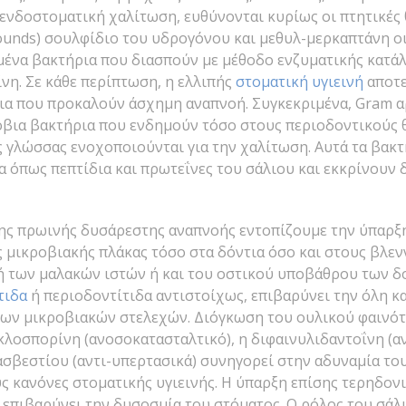
 ενδοστοματική χαλίτωση, ευθύνονται κυρίως οι πτητικές
pounds) σουλφίδιο του υδρογόνου και μεθυλ-μερκαπτάνη οι
μένα βακτήρια που διασπούν με μέθοδο ενζυματικής κατάλ
ίνη. Σε κάθε περίπτωση, η ελλιπής
στοματική υγιεινή
αποτε
ρια που προκαλούν άσχημη αναπνοή. Συγκεκριμένα, Gram α
βια βακτήρια που ενδημούν τόσο στους περιοδοντικούς 
ς γλώσσας ενοχοποιούνται για την χαλίτωση. Αυτά τα βακ
 όπως πεπτίδια και πρωτεΐνες του σάλιου και εκκρίνουν 
 της πρωινής δυσάρεστης αναπνοής εντοπίζουμε την ύπαρ
ς μικροβιακής πλάκας τόσο στα δόντια όσο και στους βλε
ή των μαλακών ιστών ή και του οστικού υποβάθρου των δ
τιδα
ή περιοδοντίτιδα αντιστοίχως, επιβαρύνει την όλη 
ων μικροβιακών στελεχών. Διόγκωση του ουλικού φαινότ
οσπορίνη (ανοσοκατασταλτικό), η διφαινυλιδαντοΐνη (αντ
ασβεστίου (αντι-υπερτασικά) συνηγορεί στην αδυναμία το
ς κανόνες στοματικής υγιεινής. Η ύπαρξη επίσης τερηδο
επιβαρύνει την δυσοσμία του στόματος. Ο ρόλος του σάλιο