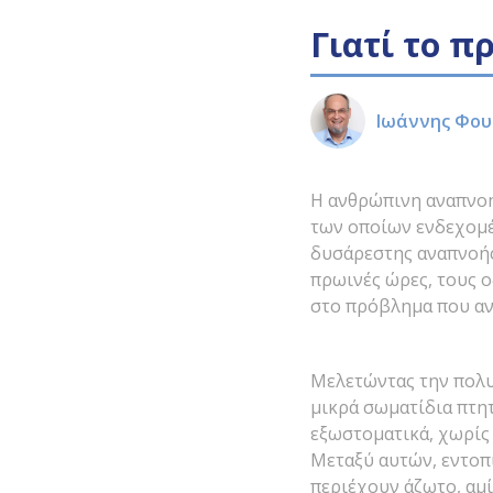
Γιατί το π
Ιωάννης Φου
Η ανθρώπινη αναπνοή 
των οποίων ενδεχομέν
δυσάρεστης αναπνοής
πρωινές ώρες, τους ο
στο πρόβλημα που αν
Μελετώντας την πολυπ
μικρά σωματίδια πτητ
εξωστοματικά, χωρίς
Μεταξύ αυτών, εντοπ
περιέχουν άζωτο, αμί