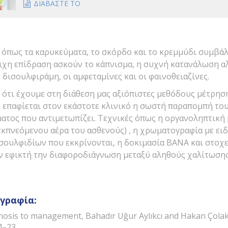
ΔΙΑΒΑΣΤΕ ΤΟ
 όπως τα καρυκεύματα, το σκόρδο και το κρεμμύδι συμβ
ιχη επίδραση ασκούν το κάπνισμα, η συχνή κατανάλωση
δισουλφιράμη, οι αμφεταμίνες και οι φαινοθειαζίνες.
 ότι έχουμε στη διάθεση μας αξιόπιστες μεθόδους μέτρησ
 επαφίεται στον εκάστοτε κλινικό η σωστή παραπομπή του
ατος που αντιμετωπίζει. Τεχνικές όπως η οργανοληπτική
πνεόμενου αέρα του ασθενούς) , η χρωματογραφία με ειδι
ουλφιδίων που εκκρίνονται, η δοκιμασία BANA και στοχε
ν εφικτή την διαφοροδιάγνωση μεταξύ αληθούς χαλίτωση
ογραφία:
gnosis to management, Bahadır Uğur Aylıkcı and Hakan Çolak, 
4–23.