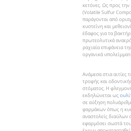
κετόνες. Ως προς την
(Volatile Sulfur Com
παράγονται από ορισ
κυστεΐνη και μεθειον
έδαφος για τα βακτή
πρωτεολυτικά αναερό
ραχιαία επιφάνεια τη
οργανικά υπολείμματα
Ανάμεσα στια αιτίες
τροφής και οδοντική
στόματος. Η φλεγμον
εκδηλώνεται ως
ουλί
σε αύξηση πολυάριθμ
φαρμάκων όπως η κυκλ
αναστολείς διαύλων 
εφαρμόσει σωστά του
έχουν αποκατασταθεί 