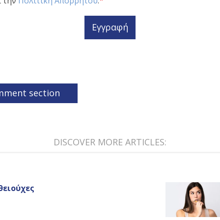
*
ι την
Πολιτική Απορρήτου
.
Εγγραφή
mment section
DISCOVER MORE ARTICLES:
θειούχες