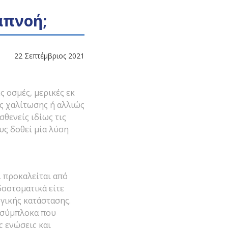
απνοή;
22 Σεπτέμβριος 2021
 οσμές, μερικές εκ
ης χαλίτωσης ή αλλιώς
θενείς ιδίως τις
υς δοθεί μία λύση
ι προκαλείται από
δοστοματικά είτε
γικής κατάστασης.
ή σύμπλοκα που
ς ενώσεις και