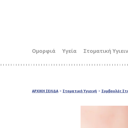
Ομορφιά
Υγεία
Στοματική Υγιει
ΑΡΧΙΚΗ ΣΕΛΙΔΑ
>
Στοματική Υγιεινή
>
Συμβουλές Στο