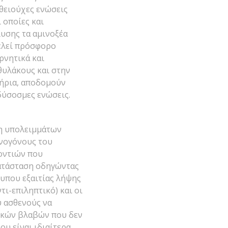
 θειούχες ενώσεις
 οποίες και
υσης τα αμινοξέα
λεί πρόσφορο
ρνητικά και
θυλάκους και στην
τήρια, αποδομούν
δύσοσμες ενώσεις.
ξη υπολειμμάτων
ννογόνους του
οντιών που
κατάσταση οδηγώντας
υπου εξαιτίας λήψης
ι-επιληπτικό) και οι
υ ασθενούς να
νικών βλαβών που δεν
υ είναι ιδιαίτερα