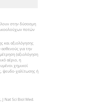
άλλουν στην δύσοσμη
 αλκοολούχων ποτών
ης και αξιολόγησης
 ασθενούς για την
 μέτρηση (αξιολόγηση
κό αέριο, η
υμένοι χημικοί
ς, ψευδο-χαλίτωσης ή
J Nat Sci Biol Med.