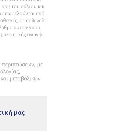
 ροή του σάλιου και
ια επωφελούνται από
σθενείς, σε ασθενείς
όβαθρο αυτοάνοσου
ρμακευτικής αγωγής,
ν περιπτώσεων, με
ολογίας,
 και μεταβολικών
τική μας