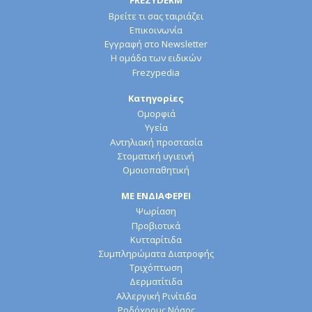
FREZYDERM
Βρείτε τι σας ταιριάζει
Επικοινωνία
Εγγραφή στο Newsletter
Η ομάδα των ειδικών
Frezypedia
Κατηγορίες
Ομορφιά
Υγεία
Αντηλιακή προστασία
Στοματική υγιεινή
Ομοιοπαθητική
ΜΕ ΕΝΔΙΑΦΕΡΕΙ
Ψωρίαση
Προβιοτικά
Κυτταρίτιδα
Συμπληρώματα Διατροφής
Τριχόπτωση
Δερματίτιδα
Αλλεργική Ρινίτιδα
Ροδόχρους Νόσος