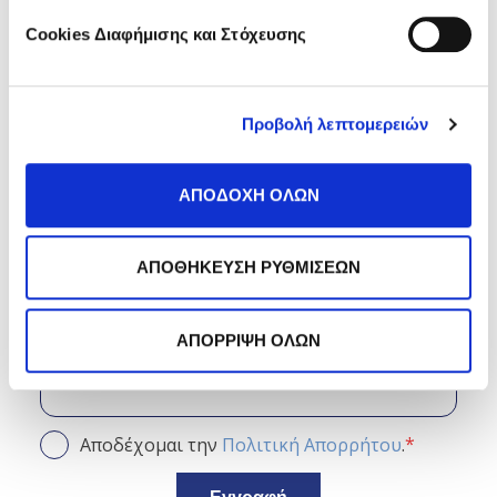
Cookies Διαφήμισης και Στόχευσης
Θέλεις να λαμβάνεις τα
Προβολή λεπτομερειών
άρθρα του μήνα στο inbox
σου;
ΑΠΟΔΟΧΗ ΟΛΩΝ
Κάνε εγγραφή στο newsletter
της Frezyderm!
ΑΠΟΘΗΚΕΥΣΗ ΡΥΘΜΙΣΕΩΝ
ΑΠΟΡΡΙΨΗ ΟΛΩΝ
*
Αποδέχομαι την
Πολιτική Απορρήτου
.