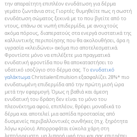
την απαραίτητη επιπλέον ενυδάτωση για δέρμα
γεμάτο ζωντάνια στις Γιορτές: θυμηθείτε πως η σωστή
ενυδάτωση σώματος ξεκινά με το που βγείτε από το
ντους, επάνω σε νωπή επιδερμίδα, με ανοιχτούς
ακόμα πόρους, διαπερατούς στα ενεργά συστατικά της
καλλυντικής περιποίησης που θα ακολουθήσει, άρα η
υγρασία «κλειδώνει» ακόμα πιο αποτελεσματικά.
Φροντίστε μόνο να επιλέξετε μια πραγματικά
ενυδατική φροντίδα που θα αποκαταστήσει το
υδατικό ισοζύγιο στο δέρμα σας. Το
ενυδατικό
γαλάκτωμα
ChristialenEmulsion εξασφαλίζει 28%* πιο
ενυδατωμένη επιδερμίδα από την πρώτη μισή ώρα
μετά την εφαρμογή. Όμως η βαθιά και άμεση
ενυδατική του δράση δεν είναι το μόνο του
πλεονέκτημα αφού, επιπλέον, θρέφει μοναδικά το
δέρμα και αποτελεί μια ασπίδα προστασίας από
δυσμενείς περιβαλλοντικές συνθήκες (π.χ. ξηρότητα
λόγω κρύου). Απορροφάται εύκολα χάρη στη
λεπτόρρευστη, μη λιπαρή υφή του και σας επιτρέπει