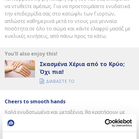
να ντυθείτε αμέσως. Για να προετοιμάσετε ενυδατικά
την επιδερμίδα σας στο κατώφλι των Γιορτών,
απλώστε καθημερινά μετά το ντους μια γενναία
ποσότητα σε όλο το σώμα και κάντε ελαφρύ μασάζ με
κυκλικές κινήσεις, από πάνω προς τα κάτω.
You'll also enjoy this!
Σκασμένα Χέρια από το Κρύο;
Όχι πια!
ΔΙΑΒΑΣΤΕ ΤΟ
Cheers
to
smooth
hands
Καλά ενυδατωμένα και μεταξένια, θα κρατήσουν με
περηφάνια το ποτήρι για το τσούγκρισμα στο
ρεβεγιόν. Η ειδικά σχεδιασμένη προστατευτική
κρέμα
χεριών
δημιουργεί έναν αποτελεσματικό φραγμό