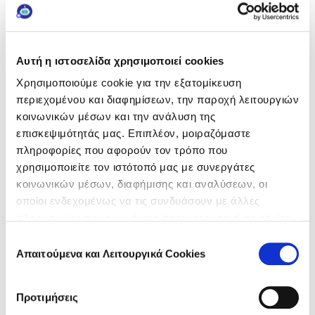
+1
Αυτή η ιστοσελίδα χρησιμοποιεί cookies
Θέλεις να λαμβάνεις τα
Χρησιμοποιούμε cookie για την εξατομίκευση
άρθρα του μήνα στο
περιεχομένου και διαφημίσεων, την παροχή λειτουργιών
inbox σου;
κοινωνικών μέσων και την ανάλυση της
Κάνε εγγραφή στο
επισκεψιμότητάς μας. Επιπλέον, μοιραζόμαστε
newsletter της
πληροφορίες που αφορούν τον τρόπο που
Κάνε εγγραφή στο newsletter
Frezyderm!
χρησιμοποιείτε τον ιστότοπό μας με συνεργάτες
της FREZYDERM και κέρδισε!
κοινωνικών μέσων, διαφήμισης και αναλύσεων, οι
Με την εγγραφή σου θα λαμβάνεις
οποίοι ενδεχομένως να τις συνδυάσουν με άλλες
περιεχόμενο που σε αφορά, θα
πληροφορίες που τους έχετε παραχωρήσει ή τις οποίες
ενημερώνεσαι για νέα προϊόντα &
έχουν συλλέξει σε σχέση με την από μέρους σας χρήση
Επιλογή
νέους διαγωνισμούς, ενώ έχεις τη
των υπηρεσιών τους.
Απαιτούμενα και Λειτουργικά Cookies
συγκατάθεσης
δυνατότητα να μπεις σε κλήρωση για
επιλεγμένα προϊόντα περιποίησης
*
Αποδέχομαι την
Πολιτική
Προτιμήσεις
Frezyderm!
Απορρήτου
.