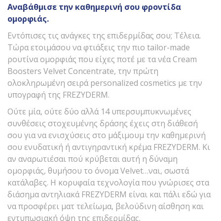
Αναβάθμισε την καθημερινή σου φροντίδα
ομορφιάς.
Εντόπισες τις ανάγκες της επιδερμίδας σου; Τέλεια.
Τώρα ετοιμάσου να φτιάξεις την πιο tailor-made
ρουτίνα ομορφιάς που είχες ποτέ με τα νέα Cream
Boosters Velvet Concentrate, την πρώτη
ολοκληρωμένη σειρά personalized cosmetics με την
υπογραφή της FREZYDERM.
Ούτε μία, ούτε δύο αλλά 14 υπερσυμπυκνωμένες
συνθέσεις στοχευμένης δράσης έχεις στη διάθεσή
σου για να ενισχύσεις στο μάξιμουμ την καθημερινή
σου ενυδατική ή αντιγηραντική κρέμα FREZYDERM. Κι
αν αναρωτιέσαι πού κρύβεται αυτή η δύναμη
ομορφιάς, θυμήσου το όνομα Velvet…ναι, σωστά
κατάλαβες. Η κορυφαία τεχνολογία που γνώρισες στα
διάσημα αντηλιακά FREZYDERM είναι και πάλι εδώ για
να προσφέρει ματ τελείωμα, βελούδινη αίσθηση και
εντυπωσιακή όψη της επιδερμίδας.