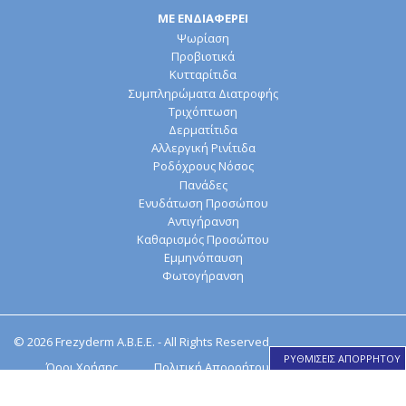
ΜΕ ΕΝΔΙΑΦΕΡΕΙ
Ψωρίαση
Προβιοτικά
Κυτταρίτιδα
Συμπληρώματα Διατροφής
Τριχόπτωση
Δερματίτιδα
Αλλεργική Ρινίτιδα
Ροδόχρους Νόσος
Πανάδες
Ενυδάτωση Προσώπου
Αντιγήρανση
Καθαρισμός Προσώπου
Εμμηνόπαυση
Φωτογήρανση
© 2026 Frezyderm Α.Β.Ε.Ε. - All Rights Reserved
ΡΥΘΜΙΣΕΙΣ ΑΠΟΡΡΗΤΟΥ
Όροι Χρήσης
Πολιτική Απορρήτου
Πολιτική για τα Cookies
Cookie Declaration