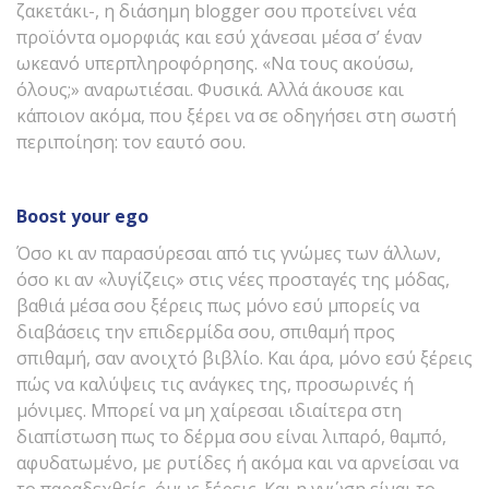
ζακετάκι-, η διάσημη blogger σου προτείνει νέα
προϊόντα ομορφιάς και εσύ χάνεσαι μέσα σ’ έναν
ωκεανό υπερπληροφόρησης. «Να τους ακούσω,
όλους;» αναρωτιέσαι. Φυσικά. Αλλά άκουσε και
κάποιον ακόμα, που ξέρει να σε οδηγήσει στη σωστή
περιποίηση: τον εαυτό σου.
Boost
your
ego
Όσο κι αν παρασύρεσαι από τις γνώμες των άλλων,
όσο κι αν «λυγίζεις» στις νέες προσταγές της μόδας,
βαθιά μέσα σου ξέρεις πως μόνο εσύ μπορείς να
διαβάσεις την επιδερμίδα σου, σπιθαμή προς
σπιθαμή, σαν ανοιχτό βιβλίο. Και άρα, μόνο εσύ ξέρεις
πώς να καλύψεις τις ανάγκες της, προσωρινές ή
μόνιμες. Μπορεί να μη χαίρεσαι ιδιαίτερα στη
διαπίστωση πως το δέρμα σου είναι λιπαρό, θαμπό,
αφυδατωμένο, με ρυτίδες ή ακόμα και να αρνείσαι να
το παραδεχθείς, όμως ξέρεις. Και η γνώση είναι το