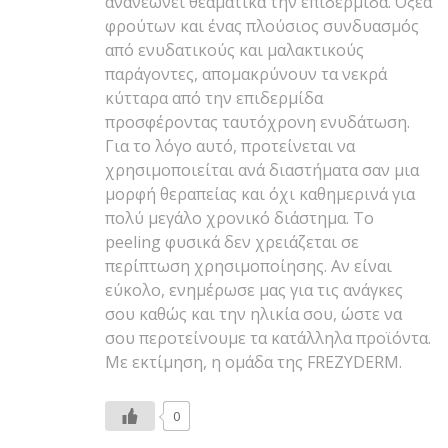
Cream αποτελεί ένα μοναδικό συνδυασμό
απολέπισης και ενυδάτωσης που
ανανεώνει θεαματικά την επιδερμίδα. Οξέα
φρούτων και ένας πλούσιος συνδυασμός
από ενυδατικούς και μαλακτικούς
παράγοντες, απομακρύνουν τα νεκρά
κύτταρα από την επιδερμίδα
προσφέροντας ταυτόχρονη ενυδάτωση.
Για το λόγο αυτό, προτείνεται να
χρησιμοποιείται ανά διαστήματα σαν μια
μορφή θεραπείας και όχι καθημερινά για
πολύ μεγάλο χρονικό διάστημα. Το
peeling φυσικά δεν χρειάζεται σε
περίπτωση χρησιμοποίησης. Αν είναι
εύκολο, ενημέρωσε μας για τις ανάγκες
σου καθώς και την ηλικία σου, ώστε να
σου περοτείνουμε τα κατάλληλα προϊόντα.
Με εκτίμηση, η ομάδα της FREZYDERM.