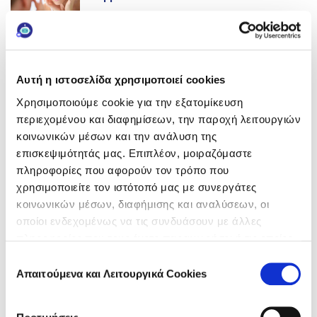
Πώς θα Καταπραΰνετε το Ευαίσθητο
Δέρμα
Αυτή η ιστοσελίδα χρησιμοποιεί cookies
NEXT >>
Χρησιμοποιούμε cookie για την εξατομίκευση
Κάνε εγγραφή στο newsletter
Γιατί Πρέπει να Βάζω Κρέμα Ματιών;
περιεχομένου και διαφημίσεων, την παροχή λειτουργιών
της FREZYDERM και κέρδισε!
κοινωνικών μέσων και την ανάλυση της
επισκεψιμότητάς μας. Επιπλέον, μοιραζόμαστε
Με την εγγραφή σου θα λαμβάνεις
πληροφορίες που αφορούν τον τρόπο που
περιεχόμενο που σε αφορά, θα
χρησιμοποιείτε τον ιστότοπό μας με συνεργάτες
ενημερώνεσαι για νέα προϊόντα &
κοινωνικών μέσων, διαφήμισης και αναλύσεων, οι
νέους διαγωνισμούς, ενώ έχεις τη
FIND WHAT SUITS YOU
οποίοι ενδεχομένως να τις συνδυάσουν με άλλες
δυνατότητα να μπεις σε κλήρωση για
πληροφορίες που τους έχετε παραχωρήσει ή τις οποίες
επιλεγμένα προϊόντα περιποίησης
έχουν συλλέξει σε σχέση με την από μέρους σας χρήση
Επιλογή
Frezyderm!
των υπηρεσιών τους.
Απαιτούμενα και Λειτουργικά Cookies
συγκατάθεσης
Δερματικές Παθήσεις