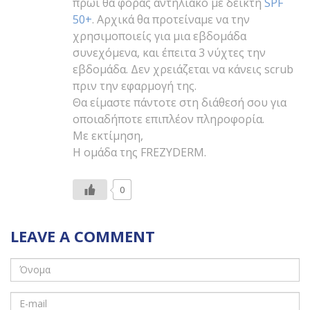
CREAM
θα την χρησιμοποιείς οπωσδήποτε
βράδυ και πάντα την επόμενη μέρα το
πρωί θα φοράς αντηλιακό με δείκτη
SPF
50+
. Αρχικά θα προτείναμε να την
χρησιμοποιείς για μια εβδομάδα
συνεχόμενα, και έπειτα 3 νύχτες την
εβδομάδα. Δεν χρειάζεται να κάνεις scrub
πριν την εφαρμογή της.
Θα είμαστε πάντοτε στη διάθεσή σου για
οποιαδήποτε επιπλέον πληροφορία.
Με εκτίμηση,
Η ομάδα της FREZYDERM.
0
LEAVE A COMMENT