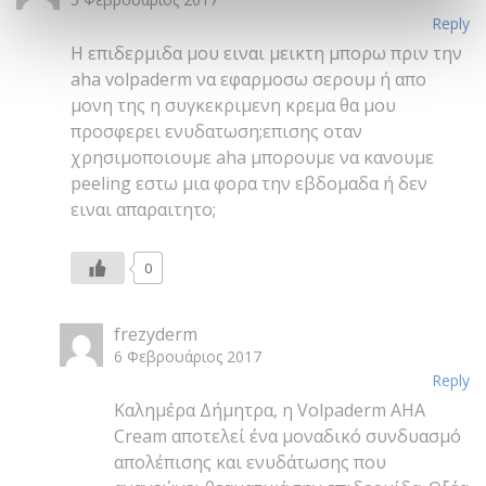
Δημητρα
5 Φεβρουάριος 2017
Reply
Η επιδερμιδα μου ειναι μεικτη μπορω πριν την
aha volpaderm να εφαρμοσω σερουμ ή απο
μονη της η συγκεκριμενη κρεμα θα μου
προσφερει ενυδατωση;επισης οταν
χρησιμοποιουμε aha μπορουμε να κανουμε
peeling εστω μια φορα την εβδομαδα ή δεν
ειναι απαραιτητο;
0
frezyderm
6 Φεβρουάριος 2017
Reply
Καλημέρα Δήμητρα, η Volpaderm AHA