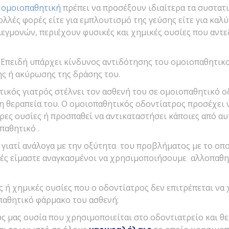
ν
ομοιοπαθητική
πρέπει να προσέξουν ιδιαίτερα τα συστατ
ολλές φορές είτε για εμπλουτισμό της γεύσης είτε για κα
εγμονών, περιέχουν φυσικές και χημικές ουσίες που αντε
ι; Επειδή υπάρχει κίνδυνος αντιδότησης του ομοιοπαθητι
ης ή ακύρωσης της δράσης του.
ικός γιατρός στέλνει τον ασθενή του σε ομοιοπαθητικό οδ
τη θεραπεία του. Ο ομοιοπαθητικός οδοντίατρος προσέχει
ρες ουσίες ή προσπαθεί να αντικαταστήσει κάποιες από αυ
παθητικό .
 γιατί ανάλογα με την οξύτητα του προβλήματος με το οπ
ρές είμαστε αναγκασμένοι να χρησιμοποιήσουμε αλλοπαθ
ές ή χημικές ουσίες που ο οδοντίατρος δεν επιτρέπεται να
παθητικό φάρμακο του ασθενή;
ς μας ουσία που χρησιμοποιείται στο οδοντιατρείο και θ