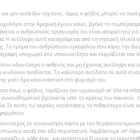
ς ναι μεν αυτά δεν ισχύουν, όμως ο φόβος μπορεί να συνεχί
ψυχολόγοι στην Αμερική έχουν κάνει, βγήκε το συμπέρασμ
νεται ο ανθρώπινος οργανισμός ότι είναι απαραίτητο για
μα. Η αντίληψη αυτή καταγράφεται από τη νηπιακή ηλικία γι
. To τμήμα του ανθρώπινου εγκεφάλου που κάνει την διερ
ταγραφή υποχωρεί στο υποσυνείδητο και εκφράζεται σαν έ
στον οδοντίατρο ο ασθενής και μη έχοντας αντίληψη και ε
ου κινδύνου αναδύεται. Το καλύτερο αντίδοτο σε αυτό είνα
ης γιατί δρα κατευναστικά στο ψυχισμό του.
τα όπως ο φόβος, ταράζουν τον οργανισμό σε όλα τα επίπ
ο συναισθηματικό βρίσκεται υπό το κράτος του πανικού, τ
α. Σε αυτές τις ακραίες καταστάσεις το πιθανότερο είναι 
φαρμάκου.
οντίατρος σε συνεννόηση πάντα με τον θεράποντα ομοιοπ
ριπτώσεις αυτές σαν οξύ περιστατικό. Λαμβάνουμε υπ’ όψιν
σιάζει ο κάθε ένας, και αντίστοιχα δίνουμε το ομοιοπαθ