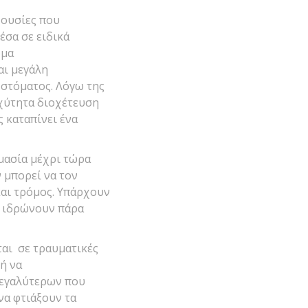
 ουσίες που
έσα σε ειδικά
όμα
αι μεγάλη
στόματος. Λόγω της
αχύτητα διοχέτευση
ς καταπίνει ένα
μασία μέχρι τώρα
ν μπορεί να τον
 και τρόμος. Υπάρχουν
ι ιδρώνουν πάρα
ται σε τραυματικές
 ή να
μεγαλύτερων που
να φτιάξουν τα