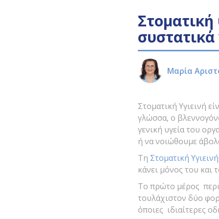
Στοματική 
συστατικά
Μαρία Αριστ
Στοματική Υγιεινή εί
γλώσσα, ο βλεννογόνο
γενική υγεία του οργ
ή να νοιώθουμε άβολ
Τη
Στοματική Υγιεινή
κάνει μόνος του και 
Το πρώτο μέρος περι
τουλάχιστον δύο φορ
όποιες ιδιαίτερες οδ