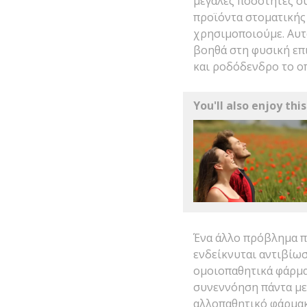
μεγάλες ποσότητες ο
προϊόντα στοματικής 
χρησιμοποιούμε. Αυτ
βοηθά στη φυσική επ
και ροδόδενδρο το οπ
You'll also enjoy this
Ένα άλλο πρόβλημα πο
ενδείκνυται αντιβίω
ομοιοπαθητικά φάρμα
συνεννόηση πάντα με
αλλοπαθητικό φάρμακ