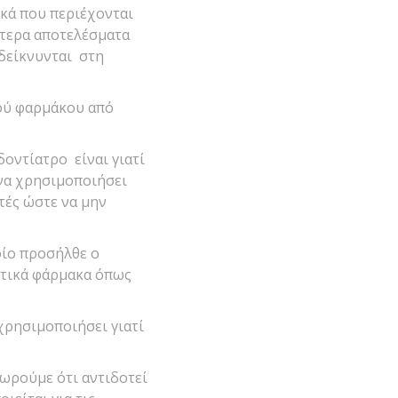
ικά που περιέχονται
λύτερα αποτελέσματα
δείκνυνται στη
κού φαρμάκου από
οντίατρο είναι γιατί
 να χρησιμοποιήσει
τές ώστε να μην
οίο προσήλθε ο
ητικά φάρμακα όπως
 χρησιμοποιήσει γιατί
εωρούμε ότι αντιδοτεί