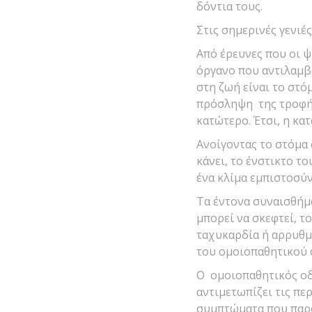
δόντια τους.
Στις σημερινές γενιέ
Από έρευνες που οι 
όργανο που αντιλαμβά
στη ζωή είναι το στό
πρόσληψη της τροφής
κατώτερο. Έτσι, η κα
Ανοίγοντας το στόμα 
κάνει, το ένστικτο τ
ένα κλίμα εμπιστοσύν
Τα έντονα συναισθήμα
μπορεί να σκεφτεί, τ
ταχυκαρδία ή αρρυθμί
του ομοιοπαθητικού 
Ο ομοιοπαθητικός οδ
αντιμετωπίζει τις πε
συμπτώματα που παρου