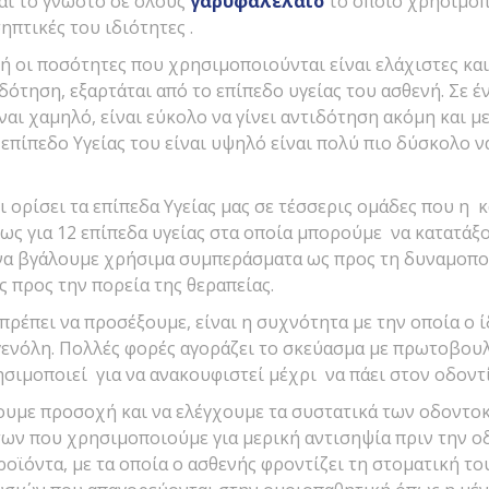
ναι το γνωστό σε όλους
γαρυφαλέλαιο
το οποίο χρησιμοπο
ηπτικές του ιδιότητες .
δή οι ποσότητες που χρησιμοποιούνται είναι ελάχιστες κα
ιδότηση, εξαρτάται από το επίπεδο υγείας του ασθενή. Σε 
ίναι χαμηλό, είναι εύκολο να γίνει αντιδότηση ακόμη και μ
 επίπεδο Υγείας του είναι υψηλό είναι πολύ πιο δύσκολο ν
 ορίσει τα επίπεδα Υγείας μας σε τέσσερις ομάδες που η κά
ως για 12 επίπεδα υγείας στα οποία μπορούμε να κατατάξ
 να βγάλουμε χρήσιμα συμπεράσματα ως προς τη δυναμοπ
 προς την πορεία της θεραπείας.
πρέπει να προσέξουμε, είναι η συχνότητα με την οποία ο ί
γενόλη. Πολλές φορές αγοράζει το σκεύασμα με πρωτοβουλ
σιμοποιεί για να ανακουφιστεί μέχρι να πάει στον οδοντ
νουμε προσοχή και να ελέγχουμε τα συστατικά των οδοντο
ων που χρησιμοποιούμε για μερική αντισηψία πριν την ο
ροϊόντα, με τα οποία ο ασθενής φροντίζει τη στοματική το