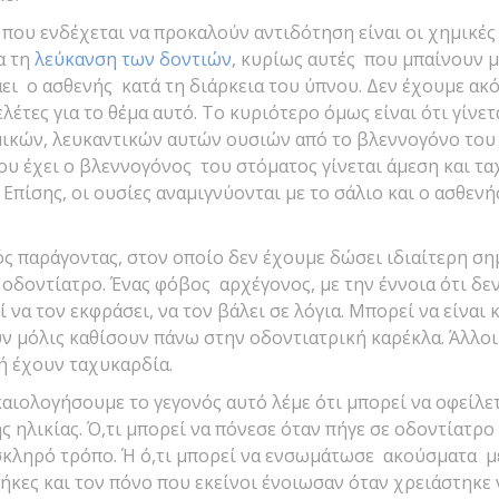
 που ενδέχεται να προκαλούν αντιδότηση είναι οι χημικές
α τη
λεύκανση των δοντιών
, κυρίως αυτές που μπαίνουν μ
ει ο ασθενής κατά τη διάρκεια του ύπνου. Δεν έχουμε ακ
έτες για το θέμα αυτό. Το κυριότερο όμως είναι ότι γίνετ
κών, λευκαντικών αυτών ουσιών από το βλεννογόνο του 
ου έχει ο βλεννογόνος του στόματος γίνεται άμεση και τ
Επίσης, οι ουσίες αναμιγνύονται με το σάλιο και ο ασθενή
ς παράγοντας, στον οποίο δεν έχουμε δώσει ιδιαίτερη ση
ν οδοντίατρο. Ένας φόβος αρχέγονος, με την έννοια ότι δε
ί να τον εκφράσει, να τον βάλει σε λόγια. Μπορεί να είναι
ν μόλις καθίσουν πάνω στην οδοντιατρική καρέκλα. Άλλο
ή έχουν ταχυκαρδία.
αιολογήσουμε το γεγονός αυτό λέμε ότι μπορεί να οφείλε
ς ηλικίας. Ό,τι μπορεί να πόνεσε όταν πήγε σε οδοντίατρο
σκληρό τρόπο. Ή ό,τι μπορεί να ενσωμάτωσε ακούσματα 
ήκες και τον πόνο που εκείνοι ένοιωσαν όταν χρειάστηκε 