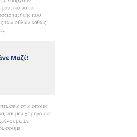
τα. Υπάρχουν
ημαντικό να τα
ροξιαπατήτης που
ες των ούλων καθώς
ς.
νε Μαζί!
ιπτώσεις στις οποίες
α, ναι μεν χορηγούμε
ιμένουμε. Σε
 δώσουμε