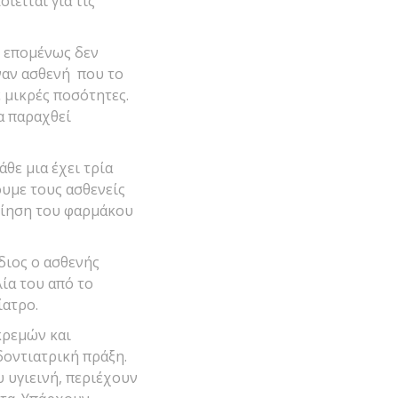
ιείται για τις
ι επομένως δεν
έναν ασθενή που το
ε μικρές ποσότητες.
α παραχθεί
θε μια έχει τρία
ουμε τους ασθενείς
οίηση του φαρμάκου
διος ο ασθενής
ία του από το
ίατρο.
κρεμών και
δοντιατρική πράξη.
υ υγιεινή, περιέχουν