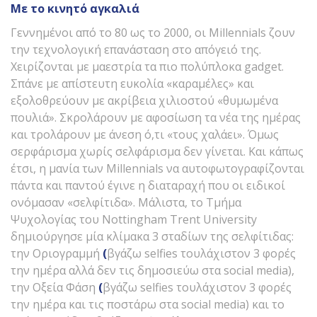
Με το κινητό αγκαλιά
Γεννημένοι από το 80 ως το 2000, οι Millennials ζουν
την τεχνολογική επανάσταση στο απόγειό της.
Χειρίζονται με μαεστρία τα πιο πολύπλοκα gadget.
Σπάνε με απίστευτη ευκολία «καραμέλες» και
εξολοθρεύουν με ακρίβεια χιλιοστού «θυμωμένα
πουλιά». Σκρολάρουν με αφοσίωση τα νέα της ημέρας
και τρολάρουν με άνεση ό,τι «τους χαλάει». Όμως
σερφάρισμα χωρίς σελφάρισμα δεν γίνεται. Και κάπως
έτσι, η μανία των Millennials να αυτοφωτογραφίζονται
πάντα και παντού έγινε η διαταραχή που οι ειδικοί
ονόμασαν «σελφίτιδα». Μάλιστα, το Τμήμα
Ψυχολογίας του Nottingham Trent University
δημιούργησε μία κλίμακα 3 σταδίων της σελφίτιδας:
την Οριογραμμή
(
βγάζω selfies τουλάχιστον 3 φορές
την ημέρα αλλά δεν τις δημοσιεύω στα social media),
την Οξεία Φάση
(
βγάζω selfies τουλάχιστον 3 φορές
την ημέρα και τις ποστάρω στα social media) και το