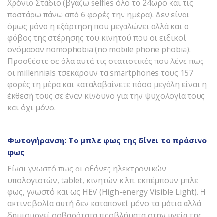
Xρόνιο Στάδιο (βγάζω selfies όλο το 24ωρο και τις
ποστάρω πάνω από 6 φορές την ημέρα). Δεν είναι
όμως μόνο η εξάρτηση που μεγαλώνει αλλά και ο
φόβος της στέρησης του κινητού που οι ειδικοί
ονόμασαν nomophobia (no mobile phone phobia).
Προσθέστε σε όλα αυτά τις στατιστικές που λένε πως
οι millennials τσεκάρουν τα smartphones τους 157
φορές τη μέρα και καταλαβαίνετε πόσο μεγάλη είναι η
έκθεσή τους σε έναν κίνδυνο για την ψυχολογία τους
και όχι μόνο.
Φωτογήρανση: Το μπλε φως της δίνει το πράσινο
φως
Είναι γνωστό πως οι οθόνες ηλεκτρονικών
υπολογιστών, tablet, κινητών κ.λπ. εκπέμπουν μπλε
φως, γνωστό και ως HEV (High-energy Visible Light). Η
ακτινοβολία αυτή δεν καταπονεί μόνο τα μάτια αλλά
δημιουργεί σοβαρότατα προβλήματα στην υγεία της