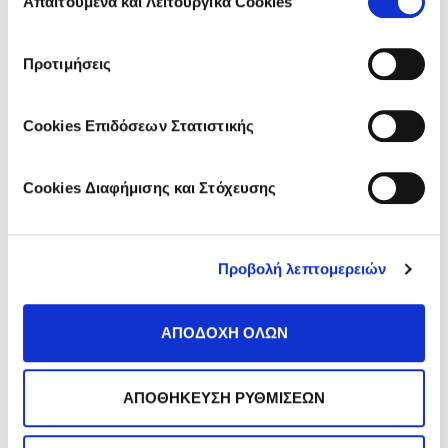
Απαιτούμενα και Λειτουργικά Cookies
συγκατάθεσης
Προτιμήσεις
*
Αποδέχομαι την
Πολιτική Απορρήτου
.
Cookies Επιδόσεων Στατιστικής
Εγγραφή
Cookies Διαφήμισης και Στόχευσης
Like it?
Share it!
Προβολή λεπτομερειών
Go to the comment section
ΑΠΟΔΟΧΗ ΟΛΩΝ
DISCOVER MORE ARTICLES:
ΑΠΟΘΗΚΕΥΣΗ ΡΥΘΜΙΣΕΩΝ
<< PREVIOUS