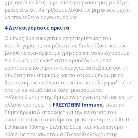
χρειαστεί να λείψουμε από την εργασία μας για λίγες
μέρες είτε ότι θα «ρίξουμε λιγάκι τις μηχανές», μέχρι
να επανέλθει ο οργανισμός μας.
4.Δεν κοιμόμαστε αρκετά
Ο ύπνος δρα ευεργετικά στην περίπτωση του
κρυολογήματος και μάλιστα σε διπλό άξονα: και μας
βοηθά να ανακάμψουμε γρήγορα και να ενισχύσουμε
τις άμυνές μας ενάντια στο κρυολόγημα με τα
ευρήματα επιστημονικής έρευνας να βεβαιώνουν τη
σύνδεση του επαρκούς και ποιοτικού ύπνου με τη
3
θωράκισή μας απέναντι στο κοινό κρυολόγημα
. Πέρα
από το να κοιμόμαστε καλά, μπορούμε να
ενδυναμώνουμε την άμυνα του οργανισμού μας και με
άλλους τρόπους. Τo
FREZYDERM
Immuno
,
είναι το
4
Συμπλήρωμα Διατροφής
για την ενίσχυση του
ανοσοποιητικού συστήματος με Βιταμίνη D3 2000 IU –
Echinacea 100mg – Σελήνιο 55μg και Ψευδάργυρο
10mg, με την καινοτομία Efycaps® ελεγχόμενης