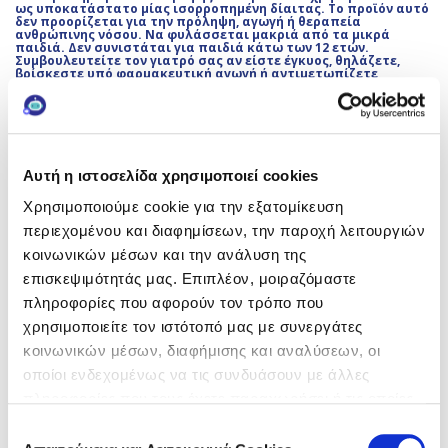
ως υποκατάστατο μίας ισορροπημένη δίαιτας. Το προϊόν αυτό
δεν προορίζεται για την πρόληψη, αγωγή ή θεραπεία
ανθρώπινης νόσου. Να φυλάσσεται μακριά από τα μικρά
παιδιά. Δεν συνιστάται για παιδιά κάτω των 12 ετών.
Συμβουλευτείτε τον γιατρό σας αν είστε έγκυος, θηλάζετε,
βρίσκεστε υπό φαρμακευτική αγωγή ή αντιμετωπίζετε
προβλήματα υγείας. Δεν χρησιμοποιείται μετά την ημερομηνία
λήξης που αναγράφεται στο κάτω μέρος της συσκευασίας. Aρ.
Γνωστοποίησης ΕΟΦ 115400/01.11.2022. Δεν επέχει θέση άδειας
κυκλοφορίας. Υπεύθυνος κυκλοφορίας: FREZYDERM ABEE,
Μενάνδρου 75, 104 37, Αθήνα, 210 5246900.
Αυτή η ιστοσελίδα χρησιμοποιεί cookies
Χρησιμοποιούμε cookie για την εξατομίκευση
περιεχομένου και διαφημίσεων, την παροχή λειτουργιών
Θέλεις να λαμβάνεις τα
κοινωνικών μέσων και την ανάλυση της
άρθρα του μήνα στο inbox
επισκεψιμότητάς μας. Επιπλέον, μοιραζόμαστε
πληροφορίες που αφορούν τον τρόπο που
σου;
χρησιμοποιείτε τον ιστότοπό μας με συνεργάτες
Κάνε εγγραφή στο newsletter
κοινωνικών μέσων, διαφήμισης και αναλύσεων, οι
της Frezyderm!
οποίοι ενδεχομένως να τις συνδυάσουν με άλλες
πληροφορίες που τους έχετε παραχωρήσει ή τις οποίες
έχουν συλλέξει σε σχέση με την από μέρους σας χρήση
Επιλογή
των υπηρεσιών τους.