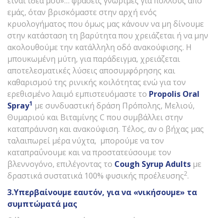
είναι ιδέα μου»… φράσεις γνώριμες για πολλούς από
εμάς, όταν βρισκόμαστε στην αρχή ενός
κρυολογήματος που όμως μας κάνουν να μη δίνουμε
στην κατάσταση τη βαρύτητα που χρειάζεται ή να μην
ακολουθούμε την κατάλληλη οδό ανακούφισης. Η
μπουκωμένη μύτη, για παράδειγμα, χρειάζεται
αποτελεσματικές λύσεις αποσυμφόρησης και
καθαρισμού της ρινικής κοιλότητας ενώ για τον
ερεθισμένο λαιμό εμπιστευόμαστε το
Propolis
Oral
1
Spray
με συνδυαστική δράση Πρόπολης, Μελιού,
Θυμαριού και Βιταμίνης C που συμβάλλει στην
καταπράυνση και ανακούφιση. Τέλος, αν ο βήχας μας
ταλαιπωρεί μέρα νύχτα, μπορούμε να τον
καταπραΰνουμε και να προστατεύσουμε τον
βλεννογόνο, επιλέγοντας το
Cough
Syrup
Adults
με
2
δραστικά συστατικά 100% φυσικής προέλευσης
.
3.Υπερβαίνουμε εαυτόν, για να «νικήσουμε» τα
συμπτώματά μας