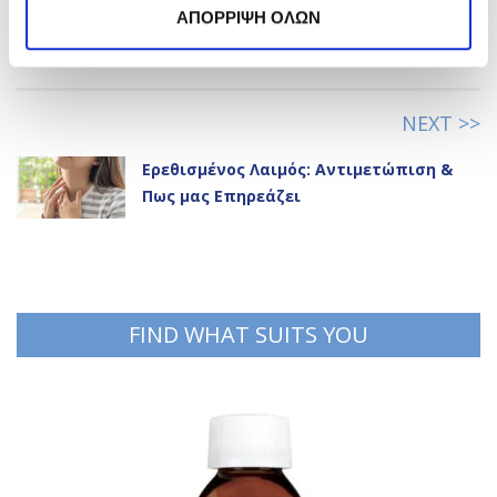
Γιατί τα Αντιοξειδωτικά δεν είναι
ΑΠΟΡΡΙΨΗ ΟΛΩΝ
Απλώς μία Μόδα Αντιγήρανσης
NEXT >>
Ερεθισμένος Λαιμός: Αντιμετώπιση &
Πως μας Επηρεάζει
FIND WHAT SUITS YOU