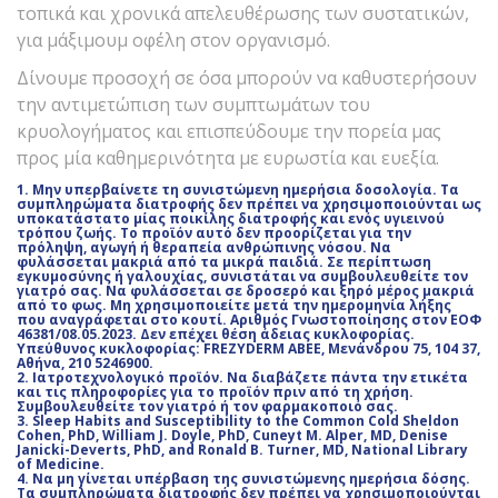
τοπικά και χρονικά απελευθέρωσης των συστατικών,
για μάξιμουμ οφέλη στον οργανισμό.
Δίνουμε προσοχή σε όσα μπορούν να καθυστερήσουν
την αντιμετώπιση των συμπτωμάτων του
κρυολογήματος και επισπεύδουμε την πορεία μας
προς μία καθημερινότητα με ευρωστία και ευεξία.
1. Μην υπερβαίνετε τη συνιστώμενη ημερήσια δοσολογία. Τα
συμπληρώματα διατροφής δεν πρέπει να χρησιμοποιούνται ως
υποκατάστατο μίας ποικίλης διατροφής και ενός υγιεινού
τρόπου ζωής. Το προϊόν αυτό δεν προορίζεται για την
πρόληψη, αγωγή ή θεραπεία ανθρώπινης νόσου. Να
φυλάσσεται μακριά από τα μικρά παιδιά. Σε περίπτωση
εγκυμοσύνης ή γαλουχίας, συνιστάται να συμβουλευθείτε τον
γιατρό σας. Να φυλάσσεται σε δροσερό και ξηρό μέρος μακριά
από το φως. Μη χρησιμοποιείτε μετά την ημερομηνία λήξης
που αναγράφεται στο κουτί. Αριθμός Γνωστοποίησης στον ΕΟΦ
46381/08.05.2023. Δεν επέχει θέση άδειας κυκλοφορίας.
Υπεύθυνος κυκλοφορίας: FREZYDERM ΑΒΕΕ, Μενάνδρου 75, 104 37,
Αθήνα, 210 5246900.
2. Ιατροτεχνολογικό προϊόν. Να διαβάζετε πάντα την ετικέτα
και τις πληροφορίες για το προϊόν πριν από τη χρήση.
Συμβουλευθείτε τον γιατρό ή τον φαρμακοποιό σας.
3. Sleep Habits and Susceptibility to the Common Cold Sheldon
Cohen, PhD, William J. Doyle, PhD, Cuneyt M. Alper, MD, Denise
Janicki-Deverts, PhD, and Ronald B. Turner, MD, National Library
of Medicine.
4. Να μη γίνεται υπέρβαση της συνιστώμενης ημερήσια δόσης.
Τα συμπληρώματα διατροφής δεν πρέπει να χρησιμοποιούνται