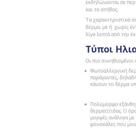
εκδηλώνονται σε περι
και το στήθος.
Τα χαρακτηριστικά σ
δέρμα, με ή χωρίς έν
λίγα λεπτά από την έ
Τύποι Ηλι
Οι πιο συνηθισμένοι 
Φωτοαλλεργική δερμ
παράγοντες, δηλαδή
κάνουν το δέρμα υ
Πολύμορφο εξάνθημα
δερματίτιδας. Ο όρ
μορφές ανάλογα με 
φουσκάλες που μοιά