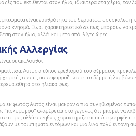
οχές που εκτίθενται στον ήλιο, ιδιαίτερα στα χέρια, τον 
υμπτώματα είναι ερυθρότητα του δέρματος, φουσκάλες ή κ
τονο κνησμό. Είναι χαρακτηριστικό δε πως μπορούν να εμ
κθεση στον ήλιο, αλλά και μετά από λίγες ώρες.
ακής Αλλεργίας
είναι οι ακόλουθοι:
ατίτιδα: Αυτός ο τύπος ερεθισμού του δέρματος προκαλε
 χημικές ουσίες που εφαρμόζονται στο δέρμα ή λαμβάνοντ
περευαίσθητο στο ηλιακό φως.
 εκ φωτός: Αυτός είναι μακράν ο πιο συνηθισμένος τύπο
ος “πολύμορφο” αναφέρεται στο γεγονός ότι μπορεί να λάβ
το άτομο, αλλά συνήθως χαρακτηρίζεται από την εμφάνισ
ζουν με τσιμπήματα εντόμων και μια λίγο πολύ έντονη α