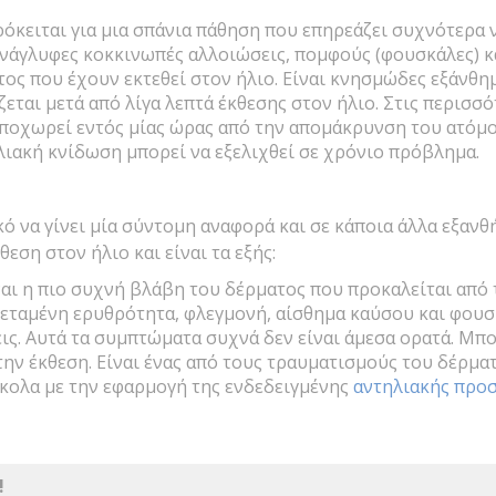
όκειται για μια σπάνια πάθηση που επηρεάζει συχνότερα ν
νάγλυφες κοκκινωπές αλλοιώσεις, πομφούς (φουσκάλες) κ
ος που έχουν εκτεθεί στον ήλιο. Είναι κνησμώδες εξάνθημ
εται μετά από λίγα λεπτά έκθεσης στον ήλιο. Στις περισσό
ποχωρεί εντός μίας ώρας από την απομάκρυνση του ατόμο
λιακή κνίδωση μπορεί να εξελιχθεί σε χρόνιο πρόβλημα.
κό να γίνει μία σύντομη αναφορά και σε κάποια άλλα εξαν
θεση στον ήλιο και είναι τα εξής:
ναι η πιο συχνή βλάβη του δέρματος που προκαλείται από 
εταμένη ερυθρότητα, φλεγμονή, αίσθημα καύσου και φουσκ
ις. Αυτά τα συμπτώματα συχνά δεν είναι άμεσα ορατά. Μπ
την έκθεση. Είναι ένας από τους τραυματισμούς του δέρμ
κολα με την εφαρμογή της ενδεδειγμένης
αντηλιακής προ
!