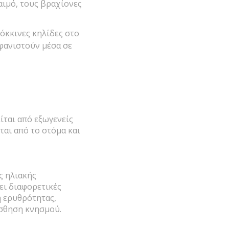
λαιμό, τους βραχίονες
όκκινες κηλίδες στο
φανιστούν μέσα σε
ίται από εξωγενείς
αι από το στόμα και
ς ηλιακής
ει διαφορετικές
η ερυθρότητας,
ίσθηση κνησμού.