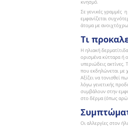
κνησμό.
Σε γενικές γραμμές η
εμφανίζεται συχνότερ
άτομα με ανοιχτόχρω
Τι προκαλε
Η ηλιακή δερματίτιδ
ορισμένα κύτταρα ή ο
υπεριώδεις ακτίνες. 
που εκδηλώνεται με χ
Αξίζει να τονισθεί π
λόγω γενετικής προδι
συμβάλουν στην εμφά
στο δέρμα (όπως αρώμ
Συμπτώματ
Οι αλλεργίες στον ήλ