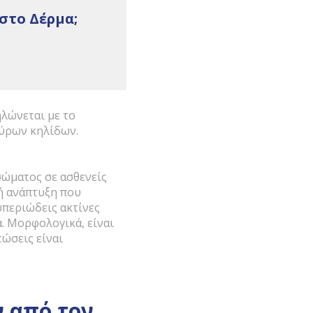
 στο Δέρμα;
ηλώνεται με το
ύρων κηλίδων.
σώματος σε ασθενείς
ή ανάπτυξη που
υπεριώδεις ακτίνες
. Μορφολογικά, είναι
τώσεις είναι
 από τον