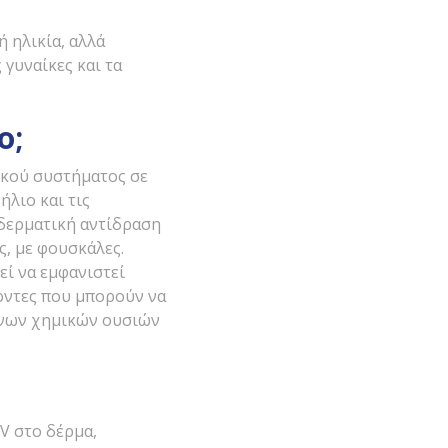
 ηλικία, αλλά
 γυναίκες και τα
ο;
ικού συστήματος σε
λιο και τις
 δερματική αντίδραση
, με φουσκάλες.
εί να εμφανιστεί
γοντες που μπορούν να
ένων χημικών ουσιών
V στο δέρμα,