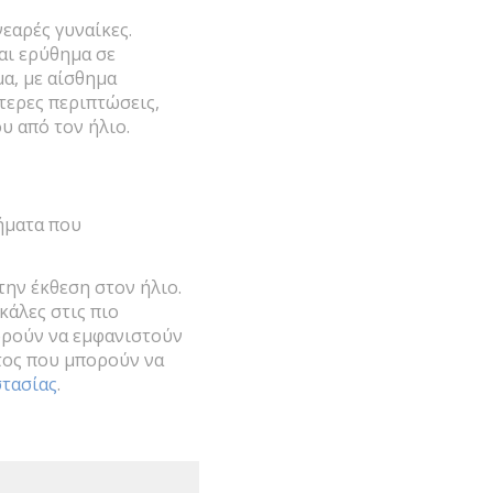
εαρές γυναίκες.
αι ερύθημα σε
α, με αίσθημα
τερες περιπτώσεις,
υ από τον ήλιο.
θήματα που
την έκθεση στον ήλιο.
άλες στις πιο
ορούν να εμφανιστούν
ατος που μπορούν να
στασίας
.