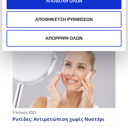
ΑΠΟΔΟΧΗ ΟΛΩΝ
*
Αποδέχομαι την
Πολιτική Απορρήτου
ΑΠΟΘΗΚΕΥΣΗ ΡΥΘΜΙΣΕΩΝ
ΕΓΓΡΑΦΗ
WHANT TO KNOW MORE
ΑΠΟΡΡΙΨΗ ΟΛΩΝ
5 Ιούνιος 2021
Ρυτίδες: Αντιμετώπιση χωρίς Νυστέρι