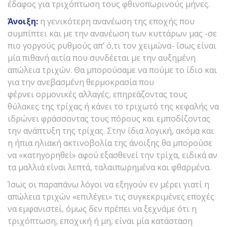
έδαφος για τριχόπτωση τους φθινοπωρινούς μήνες.
Άνοιξη:
η γενικότερη ανανέωση της εποχής που
συμπίπτει και με την ανανέωση των κυττάρων μας -σε
πιο γοργούς ρυθμούς απ’ ό,τι τον χειμώνα- ίσως είναι
μία πιθανή αιτία που συνδέεται με την αυξημένη
απώλεια τριχών. Θα μπορούσαμε να πούμε το ίδιο και
για την ανεβασμένη θερμοκρασία που
φέρνει ορμονικές αλλαγές, επηρεάζοντας τους
θύλακες της τρίχας ή κάνει το τριχωτό της κεφαλής να
ιδρώνει φράσσοντας τους πόρους και εμποδίζοντας
την ανάπτυξη της τρίχας. Στην ίδια λογική, ακόμα και
η ήπια ηλιακή ακτινοβολία της άνοιξης θα μπορούσε
να «κατηγορηθεί» αφού εξασθενεί την τρίχα, ειδικά αν
τα μαλλιά είναι λεπτά, ταλαιπωρημένα και φθαρμένα.
Ίσως οι παραπάνω λόγοι να εξηγούν εν μέρει γιατί η
απώλεια τριχών «επιλέγει» τις συγκεκριμένες εποχές
να εμφανιστεί, όμως δεν πρέπει να ξεχνάμε ότι η
τριχόπτωση, εποχική ή μη, είναι μία κατάσταση