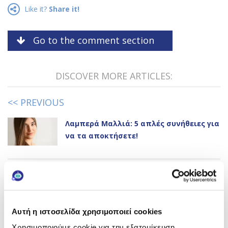
Like it?
Share it!
Go to the comment section
DISCOVER MORE ARTICLES:
<< PREVIOUS
Λαμπερά Μαλλιά: 5 απλές συνήθειες για
να τα αποκτήσετε!
NEXT >>
Τροφές για τη τριχόπτωση: Ένα Πλήρες
Μενού
Αυτή η ιστοσελίδα χρησιμοποιεί cookies
Χρησιμοποιούμε cookie για την εξατομίκευση