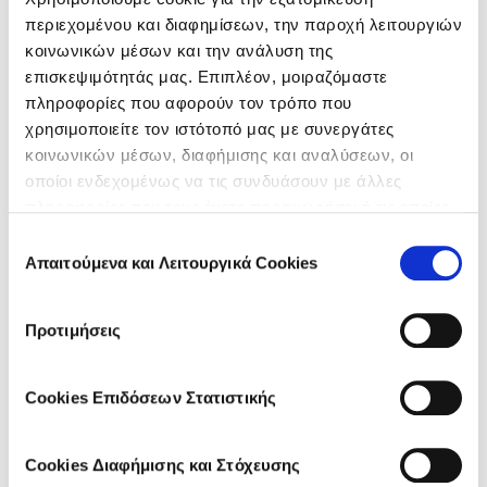
περιεχομένου και διαφημίσεων, την παροχή λειτουργιών
κοινωνικών μέσων και την ανάλυση της
LEAVE A COMMENT
επισκεψιμότητάς μας. Επιπλέον, μοιραζόμαστε
πληροφορίες που αφορούν τον τρόπο που
χρησιμοποιείτε τον ιστότοπό μας με συνεργάτες
κοινωνικών μέσων, διαφήμισης και αναλύσεων, οι
οποίοι ενδεχομένως να τις συνδυάσουν με άλλες
πληροφορίες που τους έχετε παραχωρήσει ή τις οποίες
Save my name, email, and website in this browser for the
έχουν συλλέξει σε σχέση με την από μέρους σας χρήση
Επιλογή
next time I comment.
των υπηρεσιών τους.
Απαιτούμενα και Λειτουργικά Cookies
συγκατάθεσης
Προτιμήσεις
Cookies Επιδόσεων Στατιστικής
WHANT TO KNOW MORE
Cookies Διαφήμισης και Στόχευσης