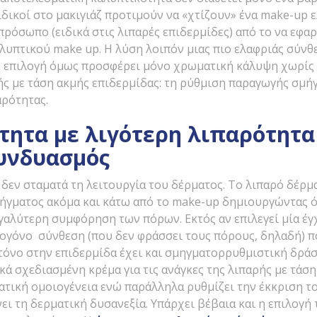
ειδικοί στο μακιγιάζ προτιμούν να «χτίζουν» ένα make-up 
ρόσωπο (ειδικά στις λιπαρές επιδερμίδες) από το να εφα
υπτικού make up. Η λύση λοιπόν μιας πιο ελαφριάς σύνθε
 επιλογή όμως προσφέρει μόνο χρωματική κάλυψη χωρίς 
ς με τάση ακμής επιδερμίδας: τη ρύθμιση παραγωγής σμήγ
ρότητας.
ητα με λιγότερη λιπαρότητα 
συνδυασμός
εν σταματά τη λειτουργία του δέρματος. Το λιπαρό δέρμα
μήγματος ακόμα και κάτω από το make-up δημιουργώντας 
εγαλύτερη συμφόρηση των πόρων. Εκτός αν επιλεγεί μία έ
ογόνο σύνθεση (που δεν φράσσει τους πόρους, δηλαδή) π
τόνο στην επιδερμίδα έχει και σμηγματορρυθμιστική δρά
ικά σχεδιασμένη κρέμα για τις ανάγκες της λιπαρής με τάσ
τική ομοιογένεια ενώ παράλληλα ρυθμίζει την έκκριση το
ει τη δερματική δυσανεξία. Υπάρχει βέβαια και η επιλογή