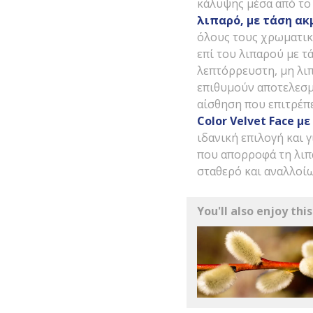
κάλυψης μέσα από το
λιπαρό, με τάση ακ
όλους τους χρωματικ
επί του λιπαρού με τ
λεπτόρρευστη, μη λιπ
επιθυμούν αποτελεσμ
αίσθηση που επιτρέπ
Color
Velvet
Face
με
ιδανική επιλογή και 
που απορροφά τη λιπα
σταθερό και αναλλοίω
You'll also enjoy this