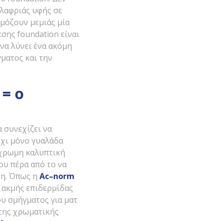
ελαφριάς υφής σε
ρμόζουν μεμιάς μία
σης foundation είναι
να λύνει ένα ακόμη
ματος και την
= ο
 συνεχίζει να
όχι μόνο γυαλάδα
γχρωμη καλυπτική
ου πέρα από το να
ση. Όπως η
Ac
–
norm
η ακμής επιδερμίδας
υ σμήγματος για ματ
 της χρωματικής