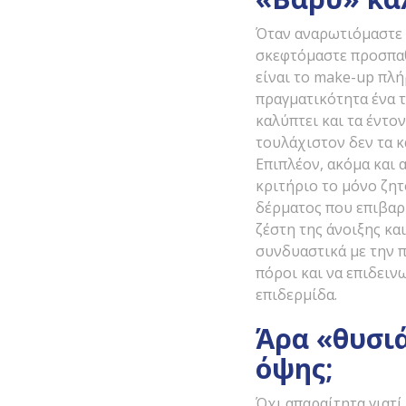
Όταν αναρωτιόμαστε 
σκεφτόμαστε προσπαθ
είναι το make-up πλή
πραγματικότητα ένα τ
καλύπτει και τα έντ
τουλάχιστον δεν τα κ
Επιπλέον, ακόμα και 
κριτήριο το μόνο ζη
δέρματος που επιβαρύ
ζέστη της άνοιξης κα
συνδυαστικά με την 
πόροι και να επιδει
επιδερμίδα.
Άρα «θυσιά
όψης;
Όχι απαραίτητα γιατί