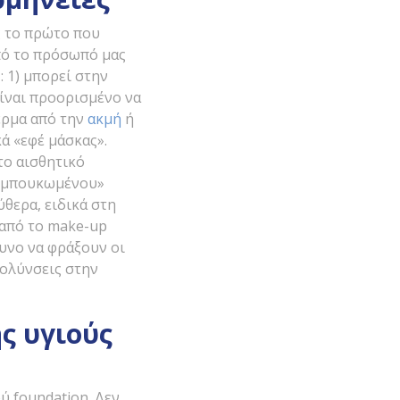
ς το πρώτο που
πό το πρόσωπό μας
 1) μπορεί στην
είναι προορισμένο να
έρμα από την
ακμή
ή
ά «εφέ μάσκας».
το αισθητικό
 «μπουκωμένου»
ύθερα, ειδικά στη
 από το make-up
υνο να φράξουν οι
μολύνσεις στην
ς υγιούς
ύ foundation. Δεν