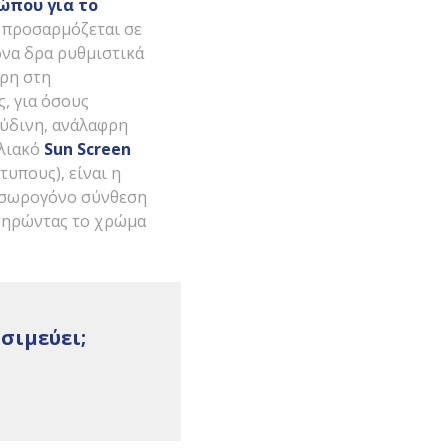
σώπου
για το
 προσαρμόζεται σε
ονα δρα ρυθμιστικά
άρη στη
, για όσους
ούδινη, ανάλαφρη
ηλιακό
Sun
Screen
υπους), είναι η
γεσωρογόνο σύνθεση
ατηρώντας το χρώμα
ησιμεύει;