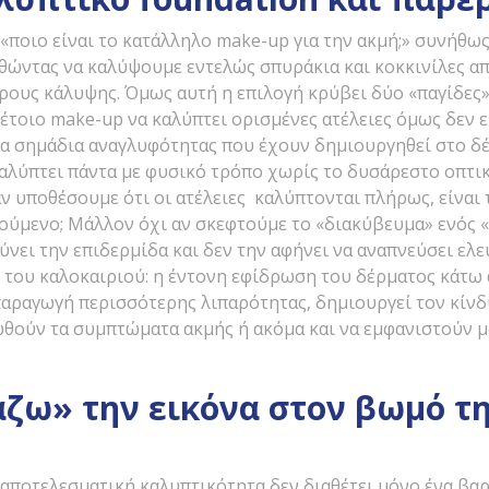
«ποιο είναι το κατάλληλο make-up για την ακμή;» συνήθω
ώντας να καλύψουμε εντελώς σπυράκια και κοκκινίλες α
ρους κάλυψης. Όμως αυτή η επιλογή κρύβει δύο «παγίδες»:
έτοιο make-up να καλύπτει ορισμένες ατέλειες όμως δεν 
ονα σημάδια αναγλυφότητας που έχουν δημιουργηθεί στο δ
αλύπτει πάντα με φυσικό τρόπο χωρίς το δυσάρεστο οπτικ
αν υποθέσουμε ότι οι ατέλειες καλύπτονται πλήρως, είναι 
τούμενο; Μάλλον όχι αν σκεφτούμε το «διακύβευμα» ενός
νει την επιδερμίδα και δεν την αφήνει να αναπνεύσει ελε
ι του καλοκαιριού: η έντονη εφίδρωση του δέρματος κάτω
παραγωγή περισσότερης λιπαρότητας, δημιουργεί τον κίνδ
νωθούν τα συμπτώματα ακμής ή ακόμα και να εμφανιστούν 
ζω» την εικόνα στον βωμό τη
 αποτελεσματική καλυπτικότητα δεν διαθέτει μόνο ένα βαρ