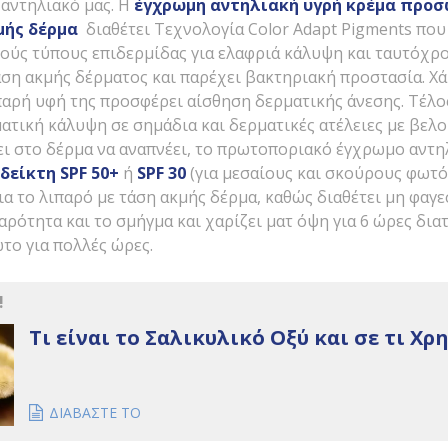
 αντηλιακό μας. Η
έγχρωμη αντηλιακή υγρή κρέμα προ
μής δέρμα
διαθέτει Τεχνολογία Color Adapt Pigments που
ούς τύπους επιδερμίδας για ελαφριά κάλυψη και ταυτόχρ
άση ακμής δέρματος και παρέχει βακτηριακή προστασία. Χ
αρή υφή της προσφέρει αίσθηση δερματικής άνεσης. Τέλος
ατική κάλυψη σε σημάδια και δερματικές ατέλειες με βελ
ει στο δέρμα να αναπνέει, το πρωτοποριακό έγχρωμο αντ
 δείκτη
SPF
50+
ή
SPF
30
(για μεσαίους και σκούρους φωτότ
για το λιπαρό με τάση ακμής δέρμα, καθώς διαθέτει μη φα
ρότητα και το σμήγμα και χαρίζει ματ όψη για 6 ώρες δι
το για πολλές ώρες.
!
Τι είναι το Σαλικυλικό Οξύ και σε τι Χρ
ΔΙΑΒΑΣΤΕ ΤΟ