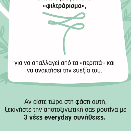
Κάνε εγγραφή στο newsletter της FREZYDERM και
κέρδισε!
Με την εγγραφή σου θα λαμβάνεις περιεχόμενο που σε
αφορά, θα ενημερώνεσαι για νέα προϊόντα & νέους
διαγωνισμούς, ενώ έχεις τη δυνατότητα να μπεις σε
κλήρωση για επιλεγμένα προϊόντα περιποίησης
Frezyderm!
Δερματικές Παθήσεις
Ενίσχυση Οργανισμού