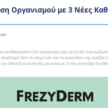
ση Οργανισμού με 3 Νέες Καθ
eam
ου αισθανόμαστε τον οργανισμό μας να ζητάει ένα αναζωο
α απαλλαγεί από τα «περιττά» και να ανακτήσει την
ευεξία
το
 την αποτοξινωτική σας ρουτίνα με 3 νέες everyday συνήθε