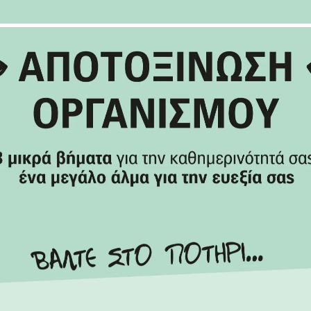
Περιποίηση Προσώπου, Σώματος και Μαλλιών
Εγκυμοσύνη, Βρεφική και Παιδική Φροντίδα
Ανδρική Περιποίηση
Περιποίηση Λιπαρού, με Τάση Ακμής Δέρματος
Ομοιοπαθητική
Στοματική Υγιεινή
*
Αποδέχομαι την
Πολιτική Απορρήτου
ΕΓΓΡΑΦΗ