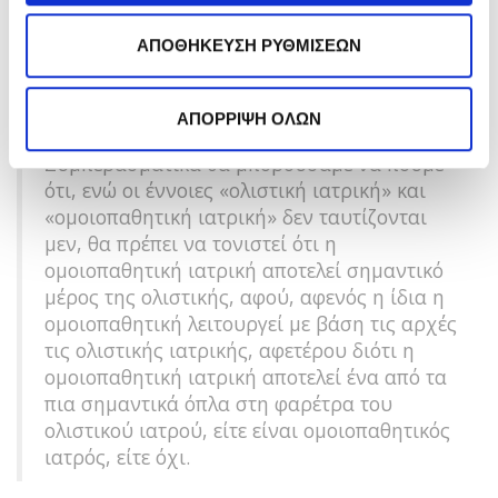
Με όλα τα παραπάνω και μαζί με στοιχεία του
συνολικού ψυχο-διανοητικού του προφίλ, θα
ΑΠΟΘΗΚΕΥΣΗ ΡΥΘΜΙΣΕΩΝ
διαμορφώσει την ιδιαίτερη «εικόνα» του κάθε
ασθενούς, αναζητώντας το «μοναδικό
εξατομικευμένο» κατάλληλο ομοιοπαθητικό φάρμακο
ΑΠΟΡΡΙΨΗ ΟΛΩΝ
Συμπερασματικά θα μπορούσαμε να πούμε
ότι, ενώ οι έννοιες «ολιστική ιατρική» και
«ομοιοπαθητική ιατρική» δεν ταυτίζονται
μεν, θα πρέπει να τονιστεί ότι η
ομοιοπαθητική ιατρική αποτελεί σημαντικό
μέρος της ολιστικής, αφού, αφενός η ίδια η
ομοιοπαθητική λειτουργεί με βάση τις αρχές
τις ολιστικής ιατρικής, αφετέρου διότι η
ομοιοπαθητική ιατρική αποτελεί ένα από τα
πια σημαντικά όπλα στη φαρέτρα του
ολιστικού ιατρού, είτε είναι ομοιοπαθητικός
ιατρός, είτε όχι.