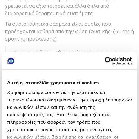
χρειαστεί να αξιοποιήσει και άλλα όπλα από
διαφορετικά θεραπευτικά συστήματα.
Τα ομοιοπαθητικά φάρμακα είναι ουσίες που
προέρχονται καθαρά από την φύση (φυσικής, ζωικής ή
ορυκτής προέλευσης).
Η ομοιοπαθητική θεραπεία στοχεύει στην
ενίσχυση του ανοσοποιητικού συστήματος
και την κινητοποίηση αυτοθεραπευτικών
μηχανισμών του οργανισμού.
Αυτή η ιστοσελίδα χρησιμοποιεί cookies
Ο στόχος της Ομοιοπαθητικής Ιατρικής είναι η
Χρησιμοποιούμε cookie για την εξατομίκευση
Κάνε εγγραφή στο newsletter
επίτευξη της ανοσορύθμισης (άνοσο-διέγερση και
περιεχομένου και διαφημίσεων, την παροχή λειτουργιών
άνοσο-τροποποίηση) της άμυνας του ανθρώπινου
της FREZYDERM και κέρδισε!
κοινωνικών μέσων και την ανάλυση της
οργανισμού. Για τον σκοπό αυτό χορηγεί υπερ-
επισκεψιμότητάς μας. Επιπλέον, μοιραζόμαστε
Με την εγγραφή σου θα λαμβάνεις
αραιωμένα φυσικά διαλύματα.
πληροφορίες που αφορούν τον τρόπο που
περιεχόμενο που σε αφορά, θα
χρησιμοποιείτε τον ιστότοπό μας με συνεργάτες
Δεν στοχεύει στην καταστολή των συμπτωμάτων μιας
ενημερώνεσαι για νέα προϊόντα &
κοινωνικών μέσων, διαφήμισης και αναλύσεων, οι