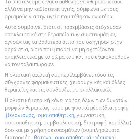
Το αποτέλεσμα είναι ο ασθενής να «θεραπεύεται»,
αλλά να μην καθίσταται υγιής, σύμφωνα με τους
ορισμούς για την υγεία που τέθηκαν ανωτέρω.
Αυτό συμβαίνει διότι οι παρεμβάσεις στόχευσαν
αποκλειστικά στη θεραπεία των συμπτωμάτων,
αγνοώντας τα βαθύτερα αίτια που οδήγησαν στην
αρρώστια, αίτια που μπορεί να μη σχετίζονται
αποκλειστικά με το σώμα του και που εξακολουθούν
να τον ταλαιπωρούν.
Η ολιστική ιατρική συμπεριλαμβάνει τόσο τις
σύγχρονες φαρμακευτικές, χειρουργικές και άλλες
θεραπείες και τις συνδυάζει με εναλλακτικές
Η ολιστική ιατρική κάνει χρήση όλων των δυνατών
μορφών θεραπείας, τόσο με φυσικά μέσα (διατροφή,
βελονισμός
,
ομοιοπαθητική
, γυμναστική,
οστεοπαθητική, συμβουλευτική, διατροφή και άλλα.)
όσο και με χρήση σκευασμάτων (συμπληρώματα
διατροφής,
βότανα
,
ομοιοπαθητικά φάρμακα
).