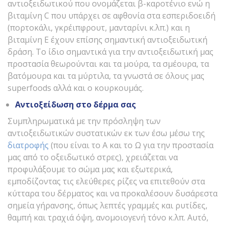
αντιοξειδωτικού που ονομάζεται β-καροτένιο ενώ η
βιταμίνη C που υπάρχει σε αφθονία στα εσπεριδοειδή
(πορτοκάλι, γκρέιπφρουτ, μανταρίνι κ.λπ.) και η
βιταμίνη Ε έχουν επίσης σημαντική αντιοξειδωτική
δράση. Το ίδιο σημαντικά για την αντιοξειδωτική μας
προστασία θεωρούνται και τα μούρα, τα σμέουρα, τα
βατόμουρα και τα μύρτιλα, τα γνωστά σε όλους μας
superfoods αλλά και ο κουρκουμάς.
Αντιοξείδωση στο δέρμα σας
Συμπληρωματικά με την πρόσληψη των
αντιοξειδωτικών συστατικών εκ των έσω μέσω της
διατροφής
(που είναι το Α και το Ω για την προστασία
μας από το οξειδωτικό στρες), χρειάζεται να
προφυλάξουμε το σώμα μας και εξωτερικά,
εμποδίζοντας τις ελεύθερες ρίζες να επιτεθούν στα
κύτταρα του δέρματος και να προκαλέσουν δυσάρεστα
σημεία γήρανσης, όπως λεπτές γραμμές και ρυτίδες,
θαμπή και τραχιά όψη, ανομοιογενή τόνο κ.λπ. Αυτό,