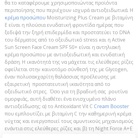
θα το καταφέρουμε χρησιμοποιώντας προϊόντα
περιποίησης που περιέχουν ισχυρά αντιοξειδωτικά. Η
κρέμα προσώπου
Moisturizing Plus Cream με βιταμίνη
Ε είναι η πλούσια ενυδατική φροντίδα ημέρας που
ξεδιψά την ξηρή επιδερμίδα και προστατεύει το DNA
του δέρματος από το οξειδωτικό stress και η Active
Sun Screen Face Cream SPF 50+ είναι η αντηλιακή
κρέμα προσώπου με αντιοξειδωτική και ενυδατική
δράση. Η ικανότητά της να μάχεται τις ελεύθερες ρίζες
οφείλεται στην καινοτόμο σύνθεσή της με Glycogen,
έναν πολυσακχαρίτη θαλάσσιας προέλευσης με
εξαιρετική προστατευτική ικανότητα από το
οξειδωτικό στρες. Όσο για τη βραδινή σας ρουτίνα
ομορφιάς, αυτή διαθέτει ένα ενισχυμένο πλάνο
αντιοξείδωσης: α) το Antioxidant Vit C
Cream Booster
που εμπλουτίζει με βιταμίνη C την καθημερινή κρέμα
νύχτας και ενεργοποιεί τους αμυντικούς μηχανισμούς
ενάντια στις ελεύθερες ρίζες και β) τη Night Force A+E
Cream με Βιταμίνη E που χαρίζει αντιοξειδωτική