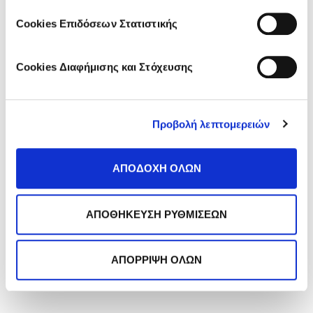
Cookies Επιδόσεων Στατιστικής
Θέλεις να λαμβάνεις τα
άρθρα του μήνα στο inbox
Cookies Διαφήμισης και Στόχευσης
σου;
Κάνε εγγραφή στο newsletter
της Frezyderm!
Προβολή λεπτομερειών
ΑΠΟΔΟΧΗ ΟΛΩΝ
ΑΠΟΘΗΚΕΥΣΗ ΡΥΘΜΙΣΕΩΝ
*
Αποδέχομαι την
Πολιτική Απορρήτου
.
ΑΠΟΡΡΙΨΗ ΟΛΩΝ
Εγγραφή