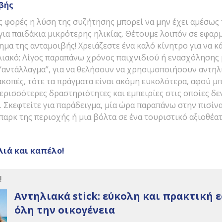
βής
ες φορές η λύση της συζήτησης μπορεί να μην έχει αμέσως
για παιδάκια μικρότερης ηλικίας. Θέτουμε λοιπόν σε εφαρμ
μα της ανταμοιβής! Χρειάζεστε ένα καλό κίνητρο για να κά
λιακό; Λίγος παραπάνω χρόνος παιχνιδιού ή ενασχόλησης 
 “αντάλλαγμα”, για να θελήσουν να χρησιμοποιήσουν αντηλ
ιακοπές, τότε τα πράγματα είναι ακόμη ευκολότερα, αφού μ
ερισσότερες δραστηριότητες και εμπειρίες στις οποίες δ
 Σκεφτείτε για παράδειγμα, μία ώρα παραπάνω στην πισίνα
αρκ της περιοχής ή μια βόλτα σε ένα τουριστικό αξιοθέατο
λιά και καπέλο!
!
Αντηλιακά stick: εύκολη και πρακτική 
όλη την οικογένεια