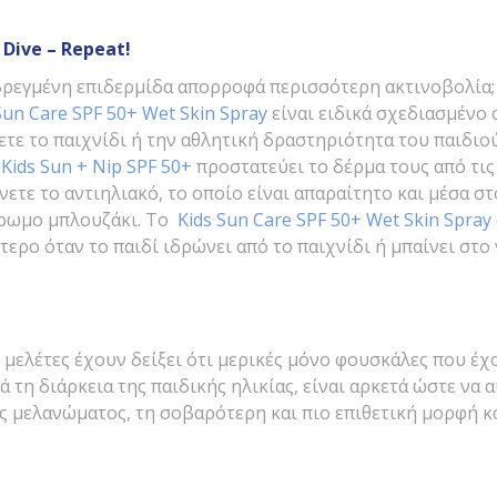
–
Dive –
Repeat!
βρεγμένη επιδερμίδα απορροφά περισσότερη ακτινοβολία;
Sun Care SPF 50+ Wet Skin Spray
είναι ειδικά σχεδιασμένο
ετε το παιχνίδι ή την αθλητική δραστηριότητα του παιδιο
ο
Kids Sun + Nip SPF 50+
προστατεύει το δέρμα τους από τις
ετε το αντιηλιακό, το οποίο είναι απαραίτητο και μέσα στ
χρωμο μπλουζάκι. Το
Kids Sun Care SPF 50+ Wet Skin Spray
ερο όταν το παιδί ιδρώνει από το παιχνίδι ή μπαίνει στο 
 μελέτες έχουν δείξει ότι μερικές μόνο φουσκάλες που έ
ά τη διάρκεια της παιδικής ηλικίας, είναι αρκετά ώστε να
ς μελανώματος, τη σοβαρότερη και πιο επιθετική μορφή κ