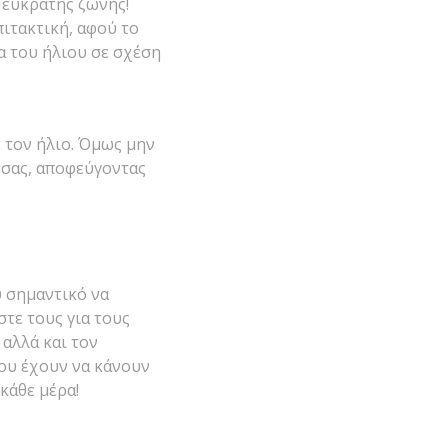
 εύκρατης ζώνης!
πιτακτική, αφού το
α του ήλιου σε σχέση
ε τον ήλιο. Όμως μην
ά σας, αποφεύγοντας
ύ σημαντικό να
στε τους για τους
 αλλά και τον
που έχουν να κάνουν
κάθε μέρα!