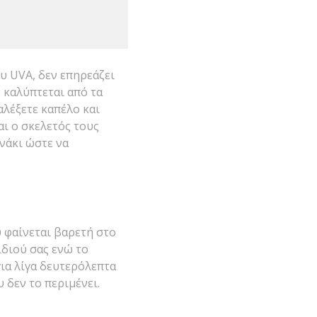
υ UVA, δεν επηρεάζει
υ καλύπτεται από τα
αλέξετε καπέλο και
αι ο σκελετός τους
ονάκι ώστε να
υ φαίνεται βαρετή στο
ιδιού σας ενώ το
για λίγα δευτερόλεπτα
υ δεν το περιμένει.