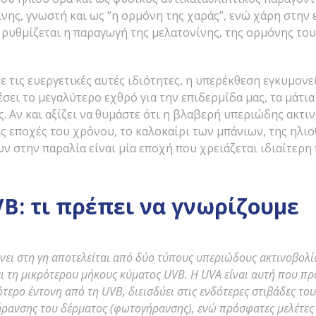
νης, γνωστή και ως “η ορμόνη της χαράς”, ενώ χάρη στην
 ρυθμίζεται η παραγωγή της μελατονίνης, της ορμόνης του
ε τις ευεργετικές αυτές ιδιότητες, η υπερέκθεση εγκυμον
έσει το μεγαλύτερο εχθρό για την επιδερμίδα μας, τα μάτια
ς. Αν και αξίζει να θυμάστε ότι η βλαβερή υπεριώδης ακτι
ις εποχές του χρόνου, το καλοκαίρι των μπάνιων, της ηλιο
 στην παραλία είναι μία εποχή που χρειάζεται ιδιαίτερη
VB: τι πρέπει να γνωρίζουμε
νει στη γη αποτελείται από δύο τύπους υπεριώδους ακτινοβολί
ι τη μικρότερου μήκους κύματος
UVB
. Η
UVA
είναι αυτή που πρ
γότερο έντονη από τη
UVB
, διεισδύει στις ενδότερες στιβάδες του
ρανσης του δέρματος (φωτογήρανσης), ενώ πρόσφατες μελέτες 