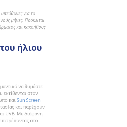
 υπεύθυνες για το
ινούς μήνες. Πρόκειται
έρματος και κακοήθους
του ήλιου
ημαντικό να θυμάστε
υ εκτίθενται στον
ωπο και
Sun Screen
τασίας και παρέχουν
αι UVB. Με διάφανη
 επιτρέποντας στο