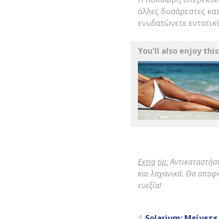
άλλες δυσάρεστες κα
ενυδατώνετε εντατικά
You'll also enjoy this
Extra
tip
:
Αντικαταστήσ
και λαχανικά. Θα αποφ
ευεξία!
Solarium
: Μείνετε