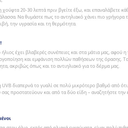
ι.
 χούφτα 20-30 λεπτά πριν βγείτε έξω, και επαναλάβετε κά
θάλασσα. Να θυμάστε πως το αντηλιακό χάνει πιο γρήγορα 
ιβή, την υγρασία και τη θερμότητα.
!
ο ήλιος έχει βλαβερές συνέπειες και στα μάτια μας, αφού 
εργοποίηση και εμφάνιση πολλών παθήσεων της όρασης. Τα
ητα, ακριβώς όπως και το αντιηλιακό για το δέρμα μας.
η UVB διαπερνά το γυαλί σε πολύ μικρότερο βαθμό από ότι
 σας προστατεύουν και από τα δύο είδη – αναζητήστε την
μένοι
 στον ήλιο, εκτός από ηλιακά εγκαύματα, είναι πολύ πιθα