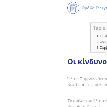
Ομάδα Frezy
Table 
Οι κ
UVA 
Συμβ
Οι κίνδυνο
Ήλιος: Σύμβολο θετικ
βελτίωση της διάθεση
Τα οφέλη του ήλιου ε
βιταμίνης D, το φως 