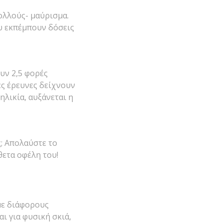
ολλούς- μαύρισμα.
υ εκπέμπουν δόσεις
ουν 2,5 φορές
ς έρευνες δείχνουν
λικία, αυξάνεται η
ς; Απολαύστε το
θετα οφέλη του!
 με διάφορους
ι για φυσική σκιά,