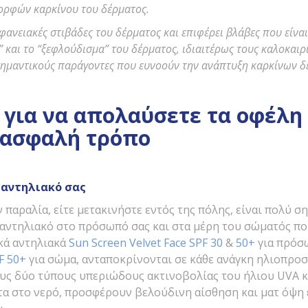
ορφών καρκίνου του δέρματος.
φανειακές στιβάδες του δέρματος και επιφέρει βλάβες που είναι
” και το “ξεφλούδισμα” του δέρματος, ιδιαιτέρως τους καλοκαιρ
 σημαντικούς παράγοντες που ευνοούν την ανάπτυξη καρκίνων δ
για να απολαύσετε τα οφέλη 
ο ασφαλή τρόπο
 αντηλιακό σας
ν παραλία, είτε μετακινήστε εντός της πόλης, είναι πολύ σ
 αντηλιακό στο πρόσωπό σας και στα μέρη του σώματός πο
κά αντηλιακά
Sun Screen Velvet Face SPF 30
&
50+
για πρόσ
F 50+
για σώμα, ανταποκρίνονται σε κάθε ανάγκη ηλιοπροσ
ους δύο τύπους υπεριώδους ακτινοβολίας του ήλιου UVA κ
ητα στο νερό, προσφέρουν βελούδινη αίσθηση και ματ όψη