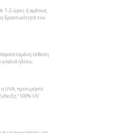
θε 1-2 ώρες ή αμέσως
τη δραστικότητά του
η παρατεταμένη έκθεση
 γυαλιά ηλίου,
 η UVA, προτιμήστε
 ένδειξη “100% UV
νό να προκαλέσει και