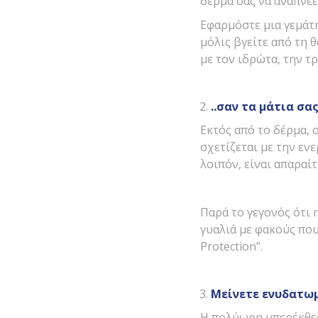
δέρμα σας να αναπνέε
Εφαρμόστε μια γεμάτη
μόλις βγείτε από τη 
με τον ιδρώτα, την τρ
..σαν τα μάτια σας
Εκτός από το δέρμα, 
σχετίζεται με την εν
λοιπόν, είναι απαραίτ
Παρά το γεγονός ότι 
γυαλιά με φακούς που
Protection”.
Μείνετε ενυδατω
Η πολύωρη υπερέκθεση