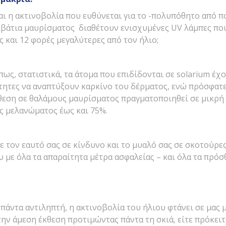
αι η ακτινοβολία που ευθύνεται για το -πολυπόθητο από π
εβάτια μαυρίσματος διαθέτουν ενισχυμένες UV λάμπες πο
 και 12 φορές μεγαλύτερες από τον ήλιο;
πως, στατιστικά, τα άτομα που επιδίδονται σε solarium έχ
τητες να αναπτύξουν καρκίνο του δέρματος, ενώ πρόσφατε
εση σε θαλάμους μαυρίσματος πραγματοποιηθεί σε μικρή η
ς μελανώματος έως και 75%.
τε τον εαυτό σας σε κίνδυνο και το μυαλό σας σε σκοτούρε
 με όλα τα απαραίτητα μέτρα ασφαλείας – και όλα τα πρόσ
ι πάντα αντιληπτή, η ακτινοβολία του ήλιου φτάνει σε μας
ην άμεση έκθεση προτιμώντας πάντα τη σκιά, είτε πρόκειτα