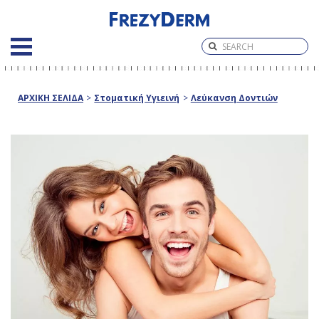
ΑΡΧΙΚΗ ΣΕΛΙΔΑ
>
Στοματική Υγιεινή
>
Λεύκανση Δοντιών