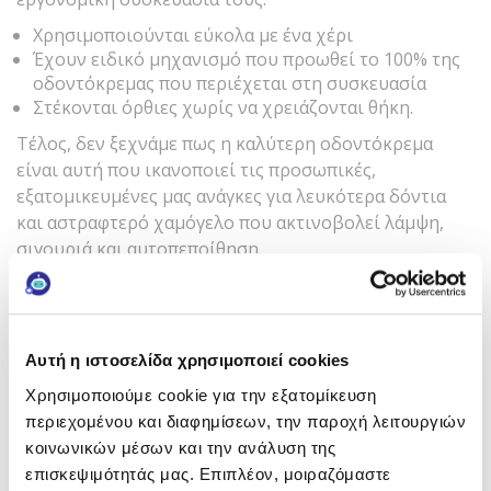
Χρησιμοποιούνται εύκολα με ένα χέρι
Έχουν ειδικό μηχανισμό που προωθεί το 100% της
οδοντόκρεμας που περιέχεται στη συσκευασία
Στέκονται όρθιες χωρίς να χρειάζονται θήκη.
Τέλος, δεν ξεχνάμε πως η καλύτερη οδοντόκρεμα
είναι αυτή που ικανοποιεί τις προσωπικές,
εξατομικευμένες μας ανάγκες για λευκότερα δόντια
και αστραφτερό χαμόγελο που ακτινοβολεί λάμψη,
σιγουριά και αυτοπεποίθηση.
1.Με την προϋπόθεση ότι χρησιμοποιούνται με τον
Αυτή η ιστοσελίδα χρησιμοποιεί cookies
ενδεδειγμένο τρόπο και στους ασθενείς που
Χρησιμοποιούμε cookie για την εξατομίκευση
επιτρέπεται
περιεχομένου και διαφημίσεων, την παροχή λειτουργιών
κοινωνικών μέσων και την ανάλυση της
2.In vitro μελέτη Εκτίμησης Δείκτη Αποτριβής (Relative
επισκεψιμότητάς μας. Επιπλέον, μοιραζόμαστε
Dentin Abrasiveness-RDA) σύμφωνα με το ISO 1