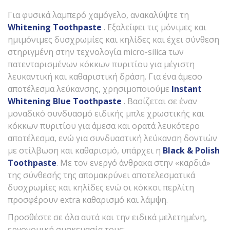
Για φυσικά λαμπερό χαμόγελο, ανακαλύψτε τη
Whitening
Toothpaste
. Εξαλείφει τις μόνιμες και
ημιμόνιμες δυσχρωμίες και κηλίδες και έχει σύνθεση
στηριγμένη στην τεχνολογία micro-silica των
πατενταρισμένων κόκκων πυριτίου για μέγιστη
λευκαντική και καθαριστική δράση. Για ένα άμεσο
αποτέλεσμα λεύκανσης, χρησιμοποιούμε
Instant
Whitening
Blue
Toothpaste
. Βασίζεται σε έναν
μοναδικό συνδυασμό ειδικής μπλε χρωστικής και
κόκκων πυριτίου για άμεσα και ορατά λευκότερο
αποτέλεσμα, ενώ για συνδυαστική λεύκανση δοντιών
με στίλβωση και καθαρισμό, υπάρχει η
Black
&
Polish
Toothpaste
. Με τον ενεργό άνθρακα στην «καρδιά»
της σύνθεσής της απομακρύνει αποτελεσματικά
δυσχρωμίες και κηλίδες ενώ οι κόκκοι περλίτη
προσφέρουν extra καθαρισμό και λάμψη.
Προσθέστε σε όλα αυτά και την ειδικά μελετημένη,
εργονομική συσκευασία τους: