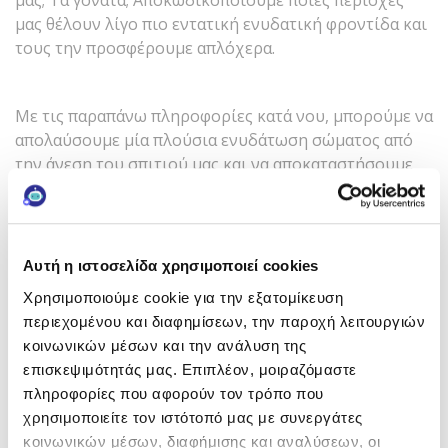
μας; Τα γόνατα; Αποκωδικοποιούμε ποιες περιοχές
μας θέλουν λίγο πιο εντατική ενυδατική φροντίδα και
τους την προσφέρουμε απλόχερα.
Με τις παραπάνω πληροφορίες κατά νου, μπορούμε να
απολαύσουμε μία πλούσια ενυδάτωση σώματος από
την άνεση του σπιτιού μας και να αποκαταστήσουμε
την ελαστικότητα της επιδερμίδας μας δίνοντάς της
όψη ζωντάνιας και ευεξίας. Με αλλά λόγια «η συνταγή
της επιτυχίας» για περιποιημένο δέρμα κάτω από τα
κοντομάνικα και τα σορτς!
Αυτή η ιστοσελίδα χρησιμοποιεί cookies
Χρησιμοποιούμε cookie για την εξατομίκευση
περιεχομένου και διαφημίσεων, την παροχή λειτουργιών
*Αυτοεκτίμηση εθελοντών ‑ Technical data.
κοινωνικών μέσων και την ανάλυση της
επισκεψιμότητάς μας. Επιπλέον, μοιραζόμαστε
πληροφορίες που αφορούν τον τρόπο που
χρησιμοποιείτε τον ιστότοπό μας με συνεργάτες
κοινωνικών μέσων, διαφήμισης και αναλύσεων, οι