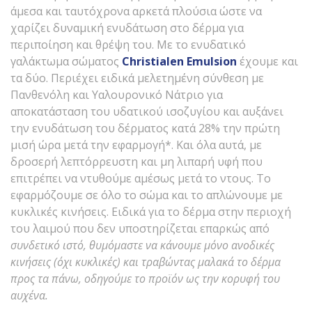
άμεσα και ταυτόχρονα αρκετά πλούσια ώστε να
χαρίζει δυναμική ενυδάτωση στο δέρμα για
περιποίηση και θρέψη του. Με το ενυδατικό
γαλάκτωμα σώματος
Christialen
Emulsion
έχουμε και
τα δύο. Περιέχει ειδικά μελετημένη σύνθεση με
Πανθενόλη και Υαλουρονικό Νάτριο για
αποκατάσταση του υδατικού ισοζυγίου και αυξάνει
την ενυδάτωση του δέρματος κατά 28% την πρώτη
μισή ώρα μετά την εφαρμογή*. Και όλα αυτά, με
δροσερή λεπτόρρευστη και μη λιπαρή υφή που
επιτρέπει να ντυθούμε αμέσως μετά το ντους. Το
εφαρμόζουμε σε όλο το σώμα και το απλώνουμε με
κυκλικές κινήσεις. Ειδικά για το δέρμα στην περιοχή
του λαιμού που δεν υποστηρίζεται επαρκώς από
συνδετικό ιστό, θυμόμαστε να κάνουμε μόνο ανοδικές
κινήσεις (όχι κυκλικές) και τραβώντας μαλακά το δέρμα
προς τα πάνω, οδηγούμε το προϊόν ως την κορυφή του
αυχένα.