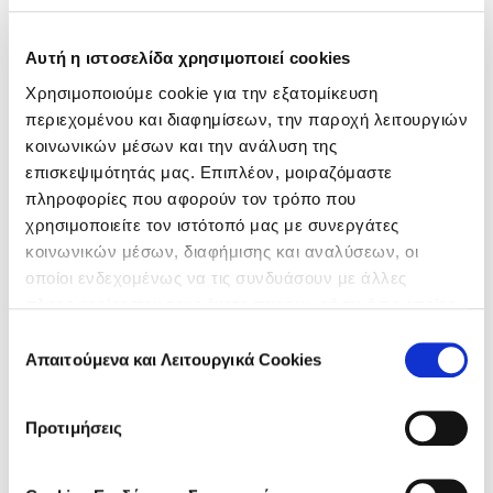
Αυτή η ιστοσελίδα χρησιμοποιεί cookies
Like it?
Share it!
Χρησιμοποιούμε cookie για την εξατομίκευση
περιεχομένου και διαφημίσεων, την παροχή λειτουργιών
Go to the comment section
κοινωνικών μέσων και την ανάλυση της
επισκεψιμότητάς μας. Επιπλέον, μοιραζόμαστε
πληροφορίες που αφορούν τον τρόπο που
DISCOVER MORE ARTICLES:
χρησιμοποιείτε τον ιστότοπό μας με συνεργάτες
κοινωνικών μέσων, διαφήμισης και αναλύσεων, οι
<< PREVIOUS
οποίοι ενδεχομένως να τις συνδυάσουν με άλλες
πληροφορίες που τους έχετε παραχωρήσει ή τις οποίες
Aνδρογενετική Αλωπεκία: Τι πρέπει να
έχουν συλλέξει σε σχέση με την από μέρους σας χρήση
Επιλογή
ξέρω
των υπηρεσιών τους.
Απαιτούμενα και Λειτουργικά Cookies
συγκατάθεσης
NEXT >>
Προτιμήσεις
Ανδρική Τριχόπτωση: Αίτια & Πρόληψη