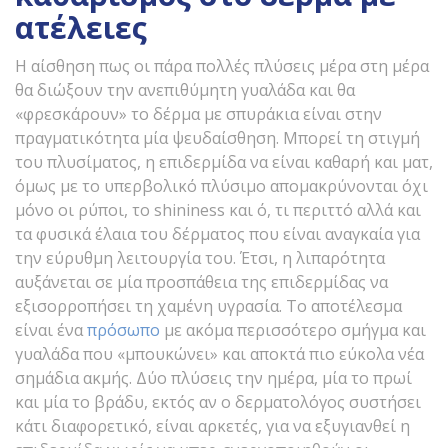
ατέλειες
Η αίσθηση πως οι πάρα πολλές πλύσεις μέρα στη μέρα
θα διώξουν την ανεπιθύμητη γυαλάδα και θα
«φρεσκάρουν» το δέρμα με σπυράκια είναι στην
πραγματικότητα μία ψευδαίσθηση. Μπορεί τη στιγμή
του πλυσίματος, η επιδερμίδα να είναι καθαρή και ματ,
όμως με το υπερβολικό πλύσιμο απομακρύνονται όχι
μόνο οι ρύποι, το shininess και ό, τι περιττό αλλά και
τα φυσικά έλαια του δέρματος που είναι αναγκαία για
την εύρυθμη λειτουργία του. Έτσι, η λιπαρότητα
αυξάνεται σε μία προσπάθεια της επιδερμίδας να
εξισορροπήσει τη χαμένη υγρασία. Το αποτέλεσμα
είναι ένα
πρόσωπο
με ακόμα περισσότερο σμήγμα και
γυαλάδα που «μπουκώνει» και αποκτά πιο εύκολα νέα
σημάδια ακμής. Δύο πλύσεις την ημέρα, μία το πρωί
και μία το βράδυ, εκτός αν ο δερματολόγος συστήσει
κάτι διαφορετικό, είναι αρκετές, για να εξυγιανθεί η