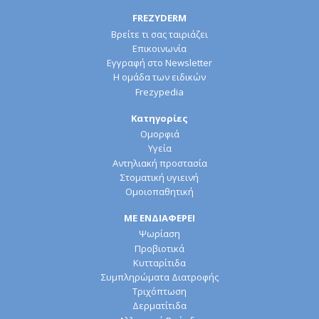
FREZYDERM
Βρείτε τι σας ταιριάζει
Επικοινωνία
Εγγραφή στο Newsletter
Η ομάδα των ειδικών
Frezypedia
Κατηγορίες
Ομορφιά
Υγεία
Αντηλιακή προστασία
Στοματική υγιεινή
Ομοιοπαθητική
ΜΕ ΕΝΔΙΑΦΕΡΕΙ
Ψωρίαση
Προβιοτικά
Κυτταρίτιδα
Συμπληρώματα Διατροφής
Τριχόπτωση
Δερματίτιδα