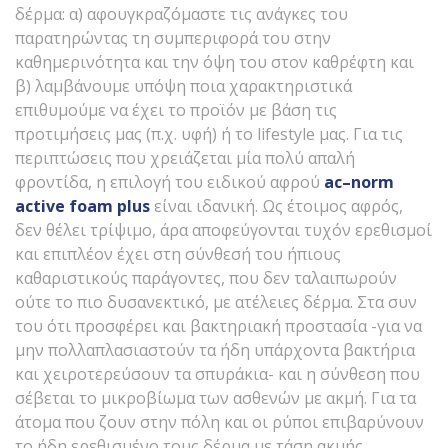
δέρμα: α) αφουγκραζόμαστε τις ανάγκες του
παρατηρώντας τη συμπεριφορά του στην
καθημερινότητα και την όψη του στον καθρέφτη και
β) λαμβάνουμε υπόψη ποια χαρακτηριστικά
επιθυμούμε να έχει το προϊόν με βάση τις
προτιμήσεις μας (π.χ. υφή) ή το lifestyle μας. Για τις
περιπτώσεις που χρειάζεται μία πολύ απαλή
φροντίδα, η επιλογή του ειδικού αφρού
ac
–
norm
active
foam
plus
είναι ιδανική. Ως έτοιμος αφρός,
δεν θέλει τρίψιμο, άρα αποφεύγονται τυχόν ερεθισμοί
και επιπλέον έχει στη σύνθεσή του ήπιους
καθαριστικούς παράγοντες, που δεν ταλαιπωρούν
ούτε το πιο δυσανεκτικό, με ατέλειες δέρμα. Στα συν
του ότι προσφέρει και βακτηριακή προστασία -για να
μην πολλαπλασιαστούν τα ήδη υπάρχοντα βακτήρια
και χειροτερεύσουν τα σπυράκια- και η σύνθεση που
σέβεται το μικροβίωμα των ασθενών με ακμή. Για τα
άτομα που ζουν στην πόλη και οι ρύποι επιβαρύνουν
το ήδη ερεθισμένο τους δέρμα με τάση ακμής,