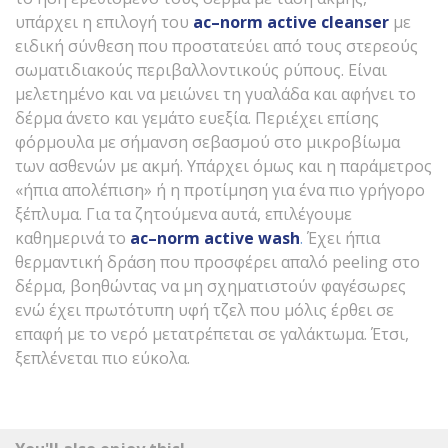
υπάρχει η επιλογή του
ac
–
norm
active
cleanser
με
ειδική σύνθεση που προστατεύει από τους στερεούς
σωματιδιακούς περιβαλλοντικούς ρύπους. Είναι
μελετημένο και να μειώνει τη γυαλάδα και αφήνει το
δέρμα άνετο και γεμάτο ευεξία. Περιέχει επίσης
φόρμουλα με σήμανση σεβασμού στο μικροβίωμα
των ασθενών με ακμή. Υπάρχει όμως και η παράμετρος
«ήπια απολέπιση» ή η προτίμηση για ένα πιο γρήγορο
ξέπλυμα. Για τα ζητούμενα αυτά, επιλέγουμε
καθημερινά το
ac
–
norm
active
wash
.
Έχει ήπια
θερμαντική δράση που προσφέρει απαλό peeling στο
δέρμα, βοηθώντας να μη σχηματιστούν φαγέσωρες
ενώ έχει πρωτότυπη υφή τζελ που μόλις έρθει σε
επαφή με το νερό μετατρέπεται σε γαλάκτωμα. Έτσι,
ξεπλένεται πιο εύκολα.