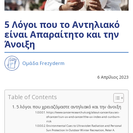
5 Λόγοι που το Αντηλιακό
είναι Απαραίτητο και την
Άνοιξη
Ομάδα Frezyderm
6 Απρίλιος 2023
Table of Contents
5 λόγοι που χρειαζόμαστε αντηλιακό και την άνοιξη
https://www.cancerresearchuk.org/about-cancer/causes-
of-cancer/sun-uv-and-cancer/the-uv-index-and-sunburn-
risk
Environmental Cues to Ultraviolet Radiation and Personal
Sun Protection In Outdoor Winter Recreation, Peter A.