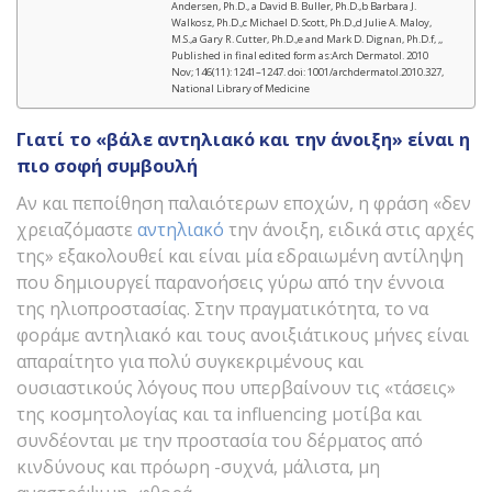
Andersen, Ph.D., a David B. Buller, Ph.D.,b Barbara J.
Walkosz, Ph.D.,c Michael D. Scott, Ph.D.,d Julie A. Maloy,
M.S.,a Gary R. Cutter, Ph.D.,e and Mark D. Dignan, Ph.D.f, ,,
Published in final edited form as:Arch Dermatol. 2010
Nov; 146(11): 1241–1247. doi: 1001/archdermatol.2010.327,
National Library of Medicine
Γιατί το «βάλε αντηλιακό και την άνοιξη» είναι η
πιο σοφή συμβουλή
Αν και πεποίθηση παλαιότερων εποχών, η φράση «δεν
χρειαζόμαστε
αντηλιακό
την άνοιξη, ειδικά στις αρχές
της» εξακολουθεί και είναι μία εδραιωμένη αντίληψη
που δημιουργεί παρανοήσεις γύρω από την έννοια
της ηλιοπροστασίας. Στην πραγματικότητα, το να
φοράμε αντηλιακό και τους ανοιξιάτικους μήνες είναι
απαραίτητο για πολύ συγκεκριμένους και
ουσιαστικούς λόγους που υπερβαίνουν τις «τάσεις»
της κοσμητολογίας και τα influencing μοτίβα και
συνδέονται με την προστασία του δέρματος από
κινδύνους και πρόωρη -συχνά, μάλιστα, μη