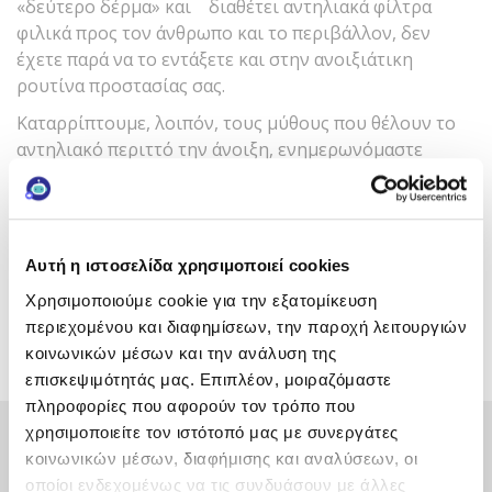
«δεύτερο δέρμα» και διαθέτει αντηλιακά φίλτρα
φιλικά προς τον άνθρωπο και το περιβάλλον, δεν
έχετε παρά να το εντάξετε και στην ανοιξιάτικη
ρουτίνα προστασίας σας.
Καταρρίπτουμε, λοιπόν, τους μύθους που θέλουν το
αντηλιακό περιττό την άνοιξη, ενημερωνόμαστε
σωστά, έγκαιρα και αξιόπιστα-ρωτώντας και τον
δερματολόγο μας για τη spring sun protection
σημασία- επιλέγουμε τον τύπο αντηλιακού που
ταιριάζει στις ανάγκες και τις προτιμήσεις μας και
Αυτή η ιστοσελίδα χρησιμοποιεί cookies
χαιρόμαστε τις πρώτες ηλιόλουστες μέρες της σεζόν
Χρησιμοποιούμε cookie για την εξατομίκευση
με την ξεγνοιασιά που φέρνει η λιακάδα αλλά και… η
περιεχομένου και διαφημίσεων, την παροχή λειτουργιών
σιγουριά πως στα πρώτα χάδια του ήλιου, το δέρμα
κοινωνικών μέσων και την ανάλυση της
μας είναι σε καλά χέρια.
επισκεψιμότητάς μας. Επιπλέον, μοιραζόμαστε
πληροφορίες που αφορούν τον τρόπο που
Κάνε εγγραφή στο newsletter
You'll also enjoy this!
χρησιμοποιείτε τον ιστότοπό μας με συνεργάτες
της FREZYDERM και κέρδισε!
Πονοκέφαλος από τον Ήλιο:
κοινωνικών μέσων, διαφήμισης και αναλύσεων, οι
Με την εγγραφή σου θα λαμβάνεις
Συνήθειες που τον
οποίοι ενδεχομένως να τις συνδυάσουν με άλλες