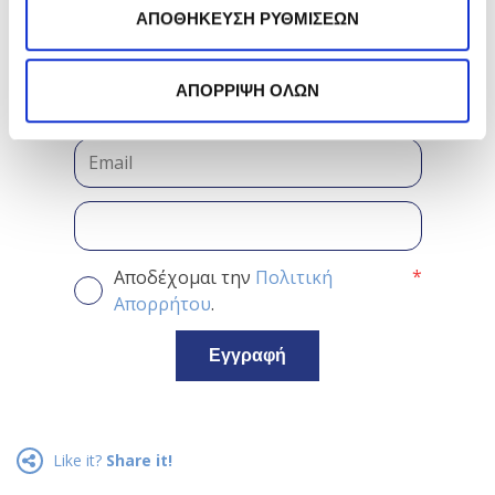
*
Αποδέχομαι την
Πολιτική Απορρήτου
ΑΠΟΘΗΚΕΥΣΗ ΡΥΘΜΙΣΕΩΝ
Κάνε εγγραφή στο
ΕΓΓΡΑΦΗ
newsletter της
Frezyderm!
ΑΠΟΡΡΙΨΗ ΟΛΩΝ
*
Αποδέχομαι την
Πολιτική
Απορρήτου
.
Εγγραφή
Like it?
Share it!