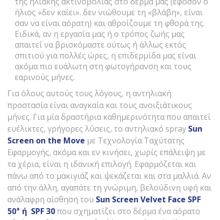
της ηλιακής ακτινοβολίας στο δέρμα μας (εφόσον ο
ήλιος «δεν καίει». δεν νιώθουμε τη «βλάβη», είναι
σαν να είναι αόρατη) και αθροίζουμε τη φθορά της.
Ειδικά, αν η εργασία μας ή ο τρόπος ζωής μας
απαιτεί να βρισκόμαστε ούτως ή άλλως εκτός
σπιτιού για πολλές ώρες, η επιδερμίδα μας είναι
ακόμα πιο ευάλωτη στη φωτογήρανση και τους
εαρινούς μήνες.
Για όλους αυτούς τους λόγους, η αντηλιακή
προστασία είναι αναγκαία και τους ανοιξιάτικους
μήνες. Για μία δραστήρια καθημερινότητα που απαιτεί
ευέλικτες, γρήγορες λύσεις, το αντηλιακό spray
Sun
Screen
on
the
Move
με Τεχνολογία Ταχύτατης
Εφαρμογής, ακόμα και εν κινήσει, χωρίς επάλειψη με
τα χέρια, είναι η ιδανική επιλογή. Εφαρμόζεται και
πάνω από το μακιγιάζ και ψεκάζεται και στα μαλλιά. Αν
από την άλλη, αγαπάτε τη γνώριμη, βελούδινη υφή και
ανάλαφρη αίσθηση του
Sun
Screen
Velvet
Face
SPF
+
50
ή
SPF
30
που σχηματίζει στο δέρμα ένα αόρατο