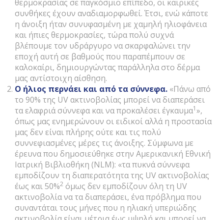
θερμοκρασίας σε παγκόσμιο επίπεδο, οι καιρικές
συνθήκες έχουν αναδιαμορφωθεί. Έτσι, ενώ κάποτε
η άνοιξη ήταν συνυφασμένη με χαμηλή ηλιοφάνεια
και ήπιες θερμοκρασίες, τώρα πολύ συχνά
βλέπουμε τον υδράργυρο να σκαρφαλώνει την
εποχή αυτή σε βαθμούς που παραπέμπουν σε
καλοκαίρι, δημιουργώντας παράλληλα στο δέρμα
μας αντίστοιχη αίσθηση.
Ο ήλιος περνάει και από τα σύννεφα.
«Πάνω από
το 90% της UV ακτινοβολίας μπορεί να διαπεράσει
1
τα ελαφριά σύννεφα και να προκαλέσει έγκαυμα
»,
όπως μας ενημερώνουν οι ειδικοί αλλά η προστασία
μας δεν είναι πλήρης ούτε και τις πολύ
συννεφιασμένες μέρες τις άνοιξης. Σύμφωνα με
έρευνα που δημοσιεύθηκε στην Αμερικανική Εθνική
Ιατρική Βιβλιοθήκη (NLM): «τα πυκνά σύννεφα
εμποδίζουν τη διαπερατότητα της UV ακτινοβολίας
2
έως και 50%
όμως δεν εμποδίζουν όλη τη UV
ακτινοβολία να τα διαπεράσει, ένα πρόβλημα που
συναντάται τους μήνες που η ηλιακή υπεριώδης
ακτινοβολία είναι μέτρια έως υψηλή και μπορεί να