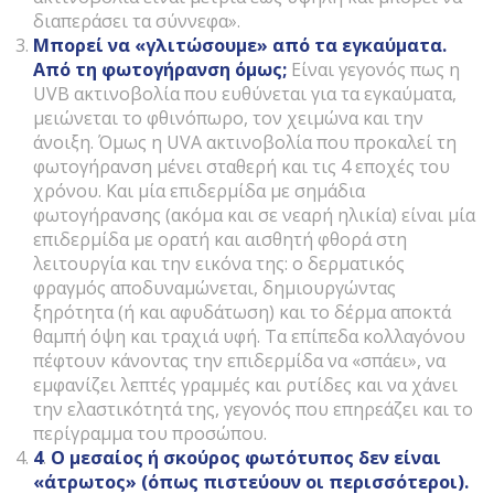
διαπεράσει τα σύννεφα».
Μπορεί να «γλιτώσουμε» από τα εγκαύματα.
Από τη φωτογήρανση όμως;
Είναι γεγονός πως η
UVB ακτινοβολία που ευθύνεται για τα εγκαύματα,
μειώνεται το φθινόπωρο, τον χειμώνα και την
άνοιξη. Όμως η UVA ακτινοβολία που προκαλεί τη
φωτογήρανση μένει σταθερή και τις 4 εποχές του
χρόνου. Και μία επιδερμίδα με σημάδια
φωτογήρανσης (ακόμα και σε νεαρή ηλικία) είναι μία
επιδερμίδα με ορατή και αισθητή φθορά στη
λειτουργία και την εικόνα της: ο δερματικός
φραγμός αποδυναμώνεται, δημιουργώντας
ξηρότητα (ή και αφυδάτωση) και το δέρμα αποκτά
θαμπή όψη και τραχιά υφή. Τα επίπεδα κολλαγόνου
πέφτουν κάνοντας την επιδερμίδα να «σπάει», να
εμφανίζει λεπτές γραμμές και ρυτίδες και να χάνει
την ελαστικότητά της, γεγονός που επηρεάζει και το
περίγραμμα του προσώπου.
4
.
Ο μεσαίος ή σκούρος φωτότυπος δεν είναι
«άτρωτος» (όπως πιστεύουν οι περισσότεροι).