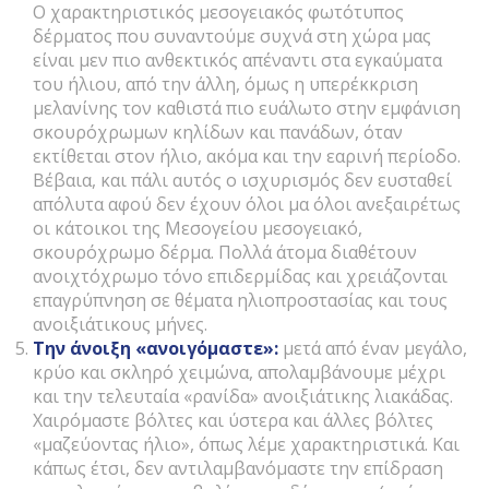
Ο χαρακτηριστικός μεσογειακός φωτότυπος
δέρματος που συναντούμε συχνά στη χώρα μας
είναι μεν πιο ανθεκτικός απέναντι στα εγκαύματα
του ήλιου, από την άλλη, όμως η υπερέκκριση
μελανίνης τον καθιστά πιο ευάλωτο στην εμφάνιση
σκουρόχρωμων κηλίδων και πανάδων, όταν
εκτίθεται στον ήλιο, ακόμα και την εαρινή περίοδο.
Βέβαια, και πάλι αυτός ο ισχυρισμός δεν ευσταθεί
απόλυτα αφού δεν έχουν όλοι μα όλοι ανεξαιρέτως
οι κάτοικοι της Μεσογείου μεσογειακό,
σκουρόχρωμο δέρμα. Πολλά άτομα διαθέτουν
ανοιχτόχρωμο τόνο επιδερμίδας και χρειάζονται
επαγρύπνηση σε θέματα ηλιοπροστασίας και τους
ανοιξιάτικους μήνες.
Την άνοιξη «ανοιγόμαστε»:
μετά από έναν μεγάλο,
κρύο και σκληρό χειμώνα, απολαμβάνουμε μέχρι
και την τελευταία «ρανίδα» ανοιξιάτικης λιακάδας.
Χαιρόμαστε βόλτες και ύστερα και άλλες βόλτες
«μαζεύοντας ήλιο», όπως λέμε χαρακτηριστικά. Και
κάπως έτσι, δεν αντιλαμβανόμαστε την επίδραση