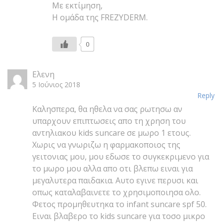
Με εκτίμηση,
Η ομάδα της FREZYDERM.
0
Ελενη
5 Ιούνιος 2018
Reply
Καλησπερα, θα ηθελα να σας ρωτησω αν
υπαρχουν επιπτωσεις απο τη χρηση του
αντηλιακου kids suncare σε μωρο 1 ετους.
Χωρις να γνωριζω η φαρμακοποιος της
γειτονιας μου, μου εδωσε το συγκεκριμενο για
το μωρο μου αλλα απο οτι βλεπω ειναι για
μεγαλυτερα παιδακια. Αυτο εγινε περυσι και
οπως καταλαβαινετε το χρησιμοποιησα ολο.
Φετος προμηθευτηκα το infant suncare spf 50.
Ειναι βλαβερο το kids suncare για τοσο μικρο