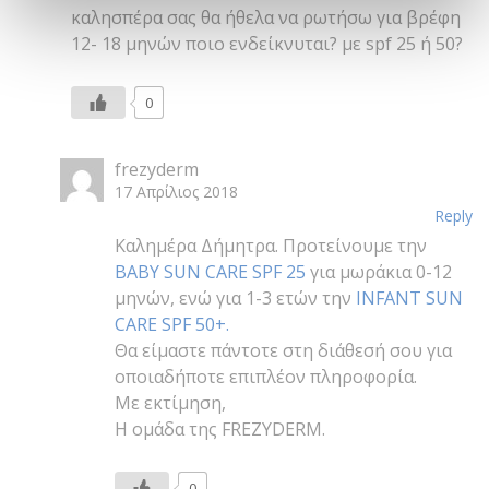
καλησπέρα σας θα ήθελα να ρωτήσω για βρέφη
12- 18 μηνών ποιο ενδείκνυται? με spf 25 ή 50?
0
frezyderm
17 Απρίλιος 2018
Reply
Καλημέρα Δήμητρα. Προτείνουμε την
BABY SUN CARE SPF 25
για μωράκια 0-12
μηνών, ενώ για 1-3 ετών την
INFANT SUN
CARE SPF 50+.
Θα είμαστε πάντοτε στη διάθεσή σου για
οποιαδήποτε επιπλέον πληροφορία.
Με εκτίμηση,
Η ομάδα της FREZYDERM.
0