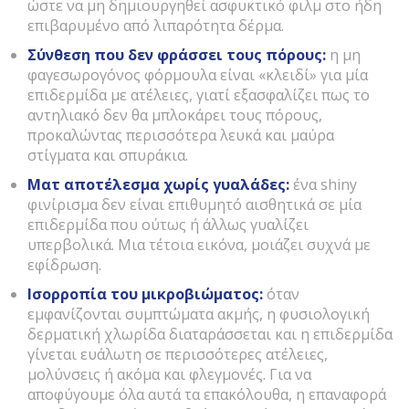
ώστε να μη δημιουργηθεί ασφυκτικό φιλμ στο ήδη
επιβαρυμένο από λιπαρότητα δέρμα.
Σύνθεση που δεν φράσσει τους πόρους:
η μη
φαγεσωρογόνος φόρμουλα είναι «κλειδί» για μία
επιδερμίδα με ατέλειες, γιατί εξασφαλίζει πως το
αντηλιακό δεν θα μπλοκάρει τους πόρους,
προκαλώντας περισσότερα λευκά και μαύρα
στίγματα και σπυράκια.
Ματ αποτέλεσμα χωρίς γυαλάδες:
ένα shiny
φινίρισμα δεν είναι επιθυμητό αισθητικά σε μία
επιδερμίδα που ούτως ή άλλως γυαλίζει
υπερβολικά. Μια τέτοια εικόνα, μοιάζει συχνά με
εφίδρωση.
Ισορροπία του μικροβιώματος:
όταν
εμφανίζονται συμπτώματα ακμής, η φυσιολογική
δερματική χλωρίδα διαταράσσεται και η επιδερμίδα
γίνεται ευάλωτη σε περισσότερες ατέλειες,
μολύνσεις ή ακόμα και φλεγμονές. Για να
αποφύγουμε όλα αυτά τα επακόλουθα, η επαναφορά