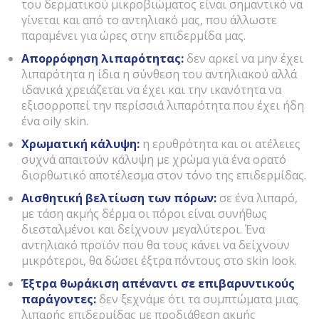
του δερματικού μικροβιώματος είναι σημαντικό να
γίνεται και από το αντηλιακό μας, που άλλωστε
παραμένει για ώρες στην επιδερμίδα μας.
Απορρόφηση λιπαρότητας:
δεν αρκεί να μην έχει
λιπαρότητα η ίδια η σύνθεση του αντηλιακού αλλά
ιδανικά χρειάζεται να έχει και την ικανότητα να
εξισορροπεί την περίσσιά λιπαρότητα που έχει ήδη
ένα oily skin.
Χρωματική κάλυψη:
η ερυθρότητα και οι ατέλειες
συχνά απαιτούν κάλυψη με χρώμα για ένα ορατό
διορθωτικό αποτέλεσμα στον τόνο της επιδερμίδας.
Αισθητική βελτίωση των πόρων:
σε ένα λιπαρό,
με τάση ακμής δέρμα οι πόροι είναι συνήθως
διεσταλμένοι και δείχνουν μεγαλύτεροι. Ένα
αντηλιακό προϊόν που θα τους κάνει να δείχνουν
μικρότεροι, θα δώσει έξτρα πόντους στο skin look.
Έξτρα θωράκιση απέναντι σε επιβαρυντικούς
παράγοντες:
δεν ξεχνάμε ότι τα συμπτώματα μιας
λιπαρής επιδερμίδας με προδιάθεση ακμής