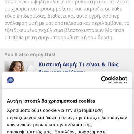
προσφέρει υψηλή κάλυψη σε ερυθρότητα και ατέλειες
με χρώμα που προσαρμόζεται και ταιριάζει σε κάθε
τόνο επιδερμίδας. Διαθέτει και αυτό υγρή, σούπερ
ανάλαφρη υφή με ματ αποτέλεσμα και περιλαμβάνει το
εξειδικευμένο εκχύλισμα βλαστοκυττάρων Morinda
Citrifolia με τη σμηγματορρυθιστική του δράση.
You'll also enjoy this!
Κυστική Ακμή: Τι είναι & Πώς
Αντιμετωπίζεται
ΔΙΑΒΑΣΤΕ ΤΟ
Προστατεύουμε το λιπαρό δέρμα με ατέλειες κάτω απ’
Αυτή η ιστοσελίδα χρησιμοποιεί cookies
τον ήλιο με ένα αντηλιακό αποκλειστικά σχεδιασμένο
Χρησιμοποιούμε cookie για την εξατομίκευση
για τις ανάγκες του που θα δίνει άφοβα κίνητρο για
Κάνε εγγραφή στο newsletter
περιεχομένου και διαφημίσεων, την παροχή λειτουργιών
καθημερινή χρήση και αποτελεσματικό sun protection.
της FREZYDERM και κέρδισε!
κοινωνικών μέσων και την ανάλυση της
επισκεψιμότητάς μας. Επιπλέον, μοιραζόμαστε
Με την εγγραφή σου θα λαμβάνεις