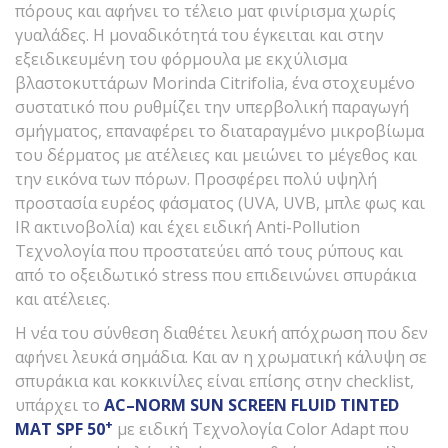
πόρους και αφήνει το τέλειο ματ φινίρισμα χωρίς
γυαλάδες. Η μοναδικότητά του έγκειται και στην
εξειδικευμένη του φόρμουλα με εκχύλισμα
βλαστοκυττάρων Morinda Citrifolia, ένα στοχευμένο
συστατικό που ρυθμίζει την υπερβολική παραγωγή
σμήγματος, επαναφέρει το διαταραγμένο μικροβίωμα
του δέρματος με ατέλειες και μειώνει το μέγεθος και
την εικόνα των πόρων. Προσφέρει πολύ υψηλή
προστασία ευρέος φάσματος (UVA, UVB, μπλε φως και
IR ακτινοβολία) και έχει ειδική Anti-Pollution
Τεχνολογία που προστατεύει από τους ρύπους και
από το οξειδωτικό stress που επιδεινώνει σπυράκια
και ατέλειες.
Η νέα του σύνθεση διαθέτει λευκή απόχρωση που δεν
αφήνει λευκά σημάδια. Και αν η χρωματική κάλυψη σε
σπυράκια και κοκκινίλες είναι επίσης στην checklist,
υπάρχει το
AC
–
NORM
SUN
SCREEN
FLUID
TINTED
+
ΜΑΤ
SPF
50
με ειδική Τεχνολογία Color Αdapt που