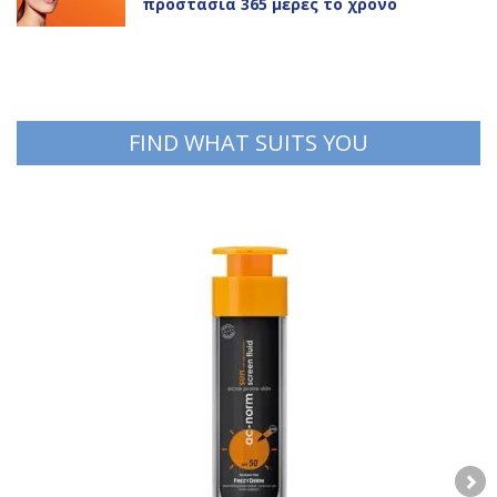
Ελαφρύ Αντηλιακό προσώπου για
προστασία 365 μέρες το χρόνο
FIND WHAT SUITS YOU