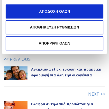
Εγγραφή
*
Αποδέχομαι την
Πολιτική Απορρήτου
ΑΠΟΔΟΧΗ ΟΛΩΝ
ΕΓΓΡΑΦΗ
Like it?
Share it!
ΑΠΟΘΗΚΕΥΣΗ ΡΥΘΜΙΣΕΩΝ
Go to the comment section
ΑΠΟΡΡΙΨΗ ΟΛΩΝ
DISCOVER MORE ARTICLES:
<< PREVIOUS
Αντηλιακά stick: εύκολη και πρακτική
εφαρμογή για όλη την οικογένεια
NEXT >>