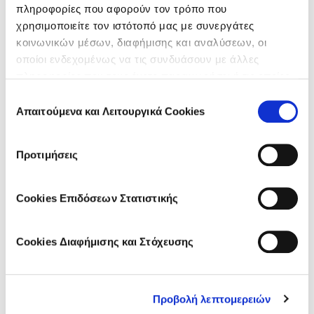
πληροφορίες που αφορούν τον τρόπο που
Κολύμπι & Προστασία από τον Ήλιο
χρησιμοποιείτε τον ιστότοπό μας με συνεργάτες
κοινωνικών μέσων, διαφήμισης και αναλύσεων, οι
οποίοι ενδεχομένως να τις συνδυάσουν με άλλες
πληροφορίες που τους έχετε παραχωρήσει ή τις οποίες
έχουν συλλέξει σε σχέση με την από μέρους σας χρήση
Επιλογή
των υπηρεσιών τους.
Απαιτούμενα και Λειτουργικά Cookies
συγκατάθεσης
FIND WHAT SUITS YOU
Προτιμήσεις
Cookies Επιδόσεων Στατιστικής
Cookies Διαφήμισης και Στόχευσης
Προβολή λεπτομερειών