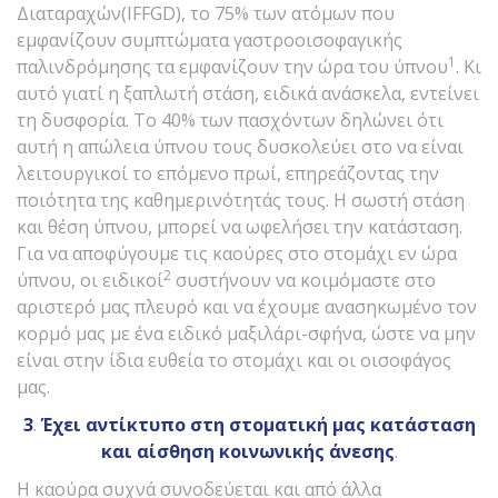
Διαταραχών(IFFGD), το 75% των ατόμων που
εμφανίζουν συμπτώματα γαστροοισοφαγικής
1
παλινδρόμησης τα εμφανίζουν την ώρα του ύπνου
. Κι
αυτό γιατί η ξαπλωτή στάση, ειδικά ανάσκελα, εντείνει
τη δυσφορία. Το 40% των πασχόντων δηλώνει ότι
αυτή η απώλεια ύπνου τους δυσκολεύει στο να είναι
λειτουργικοί το επόμενο πρωί, επηρεάζοντας την
ποιότητα της καθημερινότητάς τους. Η σωστή στάση
και θέση ύπνου, μπορεί να ωφελήσει την κατάσταση.
Για να αποφύγουμε τις καούρες στο στομάχι εν ώρα
2
ύπνου, οι ειδικοί
συστήνουν να κοιμόμαστε στο
αριστερό μας πλευρό και να έχουμε ανασηκωμένο τον
κορμό μας με ένα ειδικό μαξιλάρι-σφήνα, ώστε να μην
είναι στην ίδια ευθεία το στομάχι και οι οισοφάγος
μας.
3
.
Έχει αντίκτυπο στη στοματική μας κατάσταση
και αίσθηση κοινωνικής άνεσης
.
Η καούρα συχνά συνοδεύεται και από άλλα