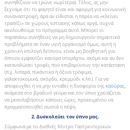
συνηθίζουν να τρώνε νωρίτερα). Τέλος, ας μην
ξεχνάμε ότι το φαγητό είναι και αφορμή για κοινωνική
συναναστροφή, άρα αν είθισται η παρέα να «κλείνει
τραπέζι» σε χώρους εστίασης κάπως αργά, συχνά
ακολουθούμε το πρόγραμμα αυτό. Μπορεί οι
παραπάνω συνήθειες να μη δημιουργούν σημαντικά
προβλήματα σε έναν υγιή οργανισμό όμως, αυτή η
χρονική επιλογή δείπνου, είναι μη βοηθητική για
όποιον εμφανίζει καούρα στομάχου, ακόμα και αν δεν
καταναλώσει τροφές που επιβαρύνουν την κατάσταση
(π.χ. λιπαρά, πικάντικα ή όξινα τρόφιμα,
γαλακτοκομικά, σκόρδο, κρεμμύδι κ.λπ.). Για να
αποφευχθεί ή να μην ενταθεί η δυσφορία της
καούρας
,
ανάμεσα στο βραδινό γεύμα και τον ύπνο χρειάζεται
να μεσολαβήσουν κάποιες ώρες, προκειμένου να
πραγματοποιηθεί σωστά η πέψη.
2. Δυσκολεύει τον ύπνο μας.
Σύμφωνα με το Διεθνές Κέντρο Γαστρεντερικών