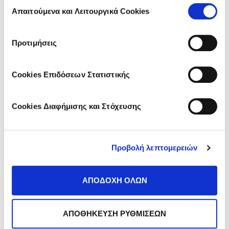
Επιλογή
των υπηρεσιών τους.
Απαιτούμενα και Λειτουργικά Cookies
συγκατάθεσης
Προτιμήσεις
*
Αποδέχομαι την
Πολιτική Απορρήτου
.
Cookies Επιδόσεων Στατιστικής
Εγγραφή
Cookies Διαφήμισης και Στόχευσης
Like it?
Share it!
Προβολή λεπτομερειών
Go to the comment section
ΑΠΟΔΟΧΗ ΟΛΩΝ
DISCOVER MORE ARTICLES:
ΑΠΟΘΗΚΕΥΣΗ ΡΥΘΜΙΣΕΩΝ