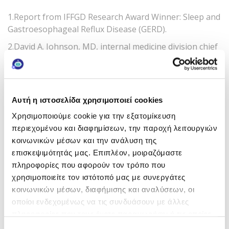
1.Report from IFFGD Research Award Winner: Sleep and
Gastroesophageal Reflux Disease (GERD).
2.David A. Johnson, MD, internal medicine division chief
at Eastern Virginia School of Medicine, Norfolk, Va,
Nighttime Heartburn: 12 Sleep Tips, WebMD.
Αυτή η ιστοσελίδα χρησιμοποιεί cookies
Χρησιμοποιούμε cookie για την εξατομίκευση
περιεχομένου και διαφημίσεων, την παροχή λειτουργιών
κοινωνικών μέσων και την ανάλυση της
Θέλεις να λαμβάνεις τα
επισκεψιμότητάς μας. Επιπλέον, μοιραζόμαστε
άρθρα του μήνα στο inbox
πληροφορίες που αφορούν τον τρόπο που
σου;
χρησιμοποιείτε τον ιστότοπό μας με συνεργάτες
κοινωνικών μέσων, διαφήμισης και αναλύσεων, οι
Κάνε εγγραφή στο newsletter
οποίοι ενδεχομένως να τις συνδυάσουν με άλλες
της Frezyderm!
πληροφορίες που τους έχετε παραχωρήσει ή τις οποίες
έχουν συλλέξει σε σχέση με την από μέρους σας χρήση