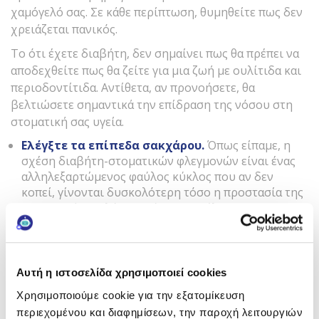
χαμόγελό σας. Σε κάθε περίπτωση, θυμηθείτε πως δεν
χρειάζεται πανικός.
Το ότι έχετε διαβήτη, δεν σημαίνει πως θα πρέπει να
αποδεχθείτε πως θα ζείτε για μια ζωή με ουλίτιδα και
περιοδοντίτιδα. Αντίθετα, αν προνοήσετε, θα
βελτιώσετε σημαντικά την επίδραση της νόσου στη
στοματική σας υγεία.
Ελέγξτε τα επίπεδα σακχάρου.
Όπως είπαμε, η
σχέση διαβήτη-στοματικών φλεγμονών είναι ένας
αλληλεξαρτώμενος φαύλος κύκλος που αν δεν
κοπεί, γίνονται δυσκολότερη τόσο η προστασία της
στοματικής κοιλότητας όσο και ο έλεγχος της
νόσου.
Ελέγξτε τη μικροβιακή πλάκα
. Η μικροβιακή
πλάκα συσσωρεύεται στις επιφάνειες των δοντιών
μετά από κάθε γεύμα. Όσο περισσότερο μένει εκεί,
Αυτή η ιστοσελίδα χρησιμοποιεί cookies
τόσο προκαλεί φλεγμονές των ούλων. Ένας τακτικός
Χρησιμοποιούμε cookie για την εξατομίκευση
καθαρισμός στον οδοντίατρο θα την περιορίσει
Κάνε εγγραφή στο newsletter
περιεχομένου και διαφημίσεων, την παροχή λειτουργιών
αρκετά.