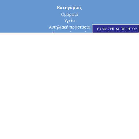
Κατηγορίες
Ομορφιά
Υγεία
Αντηλιακή προστασία
ΡΥΘΜΙΣΕΙΣ ΑΠΟΡΡΗΤΟΥ
Στοματική υγιεινή
Ομοιοπαθητική
ΜΕ ΕΝΔΙΑΦΕΡΕΙ
Ψωρίαση
Προβιοτικά
Κυτταρίτιδα
Συμπληρώματα Διατροφής
Τριχόπτωση
Δερματίτιδα
Αλλεργική Ρινίτιδα
Ροδόχρους Νόσος
Πανάδες
Ενυδάτωση Προσώπου
Αντιγήρανση
Καθαρισμός Προσώπου
Εμμηνόπαυση