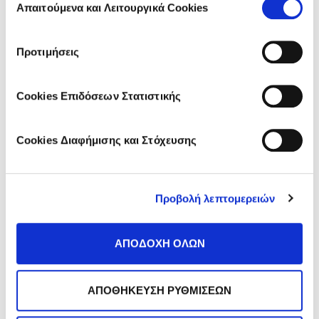
των υπηρεσιών τους.
Απαιτούμενα και Λειτουργικά Cookies
ΔΙΑΒΑΣΤΕ ΤΟ
συγκατάθεσης
Προτιμήσεις
Cookies Επιδόσεων Στατιστικής
Cookies Διαφήμισης και Στόχευσης
Προβολή λεπτομερειών
26 Μάρτιος 2017
Πόσο επηρεάζει η διατροφή τη στοματική
μας υγεία;
ΑΠΟΔΟΧΗ ΟΛΩΝ
ΔΙΑΒΑΣΤΕ ΤΟ
ΑΠΟΘΗΚΕΥΣΗ ΡΥΘΜΙΣΕΩΝ