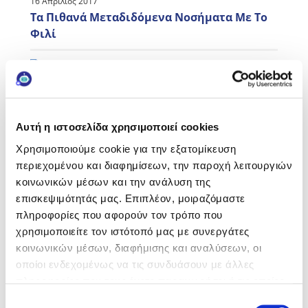
16 Απρίλιος 2017
Τα Πιθανά Μεταδιδόμενα Νοσήματα Με Το
Φιλί
ΔΙΑΒΑΣΤΕ ΤΟ
Αυτή η ιστοσελίδα χρησιμοποιεί cookies
Χρησιμοποιούμε cookie για την εξατομίκευση
περιεχομένου και διαφημίσεων, την παροχή λειτουργιών
κοινωνικών μέσων και την ανάλυση της
επισκεψιμότητάς μας. Επιπλέον, μοιραζόμαστε
πληροφορίες που αφορούν τον τρόπο που
χρησιμοποιείτε τον ιστότοπό μας με συνεργάτες
κοινωνικών μέσων, διαφήμισης και αναλύσεων, οι
31 Μάρτιος 2017
οποίοι ενδεχομένως να τις συνδυάσουν με άλλες
Πως Επηρεάζεται Η Στοματική Υγεία Των
πληροφορίες που τους έχετε παραχωρήσει ή τις οποίες
Εφήβων;
έχουν συλλέξει σε σχέση με την από μέρους σας χρήση
Επιλογή