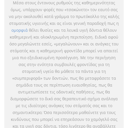
Μέσα στους έντονους ρυθμούς της καθημερινότητας
όμως, υπάρχουν φορές που «τσακώνετε» τον εαυτό σας
να μην ακολουθεί κατά γράμμα το πρωτόκολλο της καλής
στοματικής υγιεινής και ας είναι γενική παραδοχή πως η
ομορφιά
θέλει θυσίες και τα λευκά υγιή δόντια θέλουν
καθημερινή και ολοκληρωμένη περιποίηση. Ειδικά αφού
όσο μεγαλώνετε εσείς, «μεγαλώνουν» και οι ανάγκες του
στόματός και η καθημερινή φροντίδα μπορεί να απαιτεί
μια πιο εξειδικευμένη προσέγγιση. Με την περιήγηση
σας στην ενότητα συμβουλές φροντίδας για τη
στοματική υγεία θα μάθετε τα πάντα για τη
«συμπεριφορά» των δοντιών, πως θα μεταφράσετε τα
σημάδια τους σε περίπτωση ευαισθησίας, πως θα
αντιμετωπίσετε τις οδοντικές παθήσεις, πως θα
διαμορφώσετε το δικό σας θεραπευτικό σχήμα ανάλογα
με τις ιδιαίτερες ανάγκες του στόματός σας και το
σημαντικότερο; Όσα περισσότερα μαθαίνετε για τους
κινδύνους που μπορεί να επηρεάσουν το χαμόγελό σας
και τα υγιή σας δόντια, τόσο λιγότερο θα αναβάλλετε