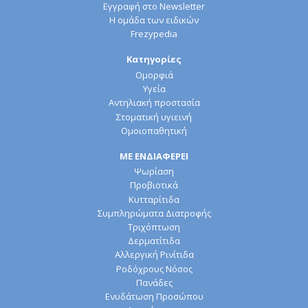
Βρείτε τι σας ταιριάζει
Επικοινωνία
Εγγραφή στο Newsletter
Η ομάδα των ειδικών
Frezypedia
Κατηγορίες
Ομορφιά
Υγεία
Αντηλιακή προστασία
Στοματική υγιεινή
Ομοιοπαθητική
ΜΕ ΕΝΔΙΑΦΕΡΕΙ
Ψωρίαση
Προβιοτικά
Κυτταρίτιδα
Συμπληρώματα Διατροφής
Τριχόπτωση
Δερματίτιδα
Αλλεργική Ρινίτιδα
Ροδόχρους Νόσος