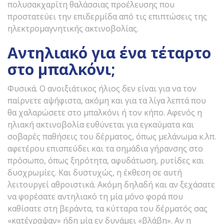
πολυσακχαρίτη θαλάσσιας προέλευσης που
προστατεύει την επιδερμίδα από τις επιπτώσεις της
ηλεκτρομαγνητικής ακτινοβολίας.
Αντηλιακό για ένα τέταρτο
στο μπαλκόνι;
Φυσικά. Ο ανοιξιάτικος ήλιος δεν είναι για να τον
παίρνετε αψήφιστα, ακόμη και για τα λίγα λεπτά που
θα χαλαρώσετε στο μπαλκόνι ή τον κήπο. Αφενός η
ηλιακή ακτινοβολία ευθύνεται για εγκαύματα και
σοβαρές παθήσεις του δέρματος, όπως μελάνωμα κ.λπ.
αφετέρου επισπεύδει και τα σημάδια γήρανσης στο
πρόσωπο, όπως ξηρότητα, αφυδάτωση, ρυτίδες και
δυσχρωμίες. Και δυστυχώς, η έκθεση σε αυτή
λειτουργεί αθροιστικά. Ακόμη δηλαδή και αν ξεχάσατε
να φορέσατε αντηλιακό τη μία μόνο φορά που
καθίσατε στη βεράντα, τα κύτταρα του δέρματός σας
«κατέγραψαν» ήδη μία εν δυνάμει «βλάβη». Αν η