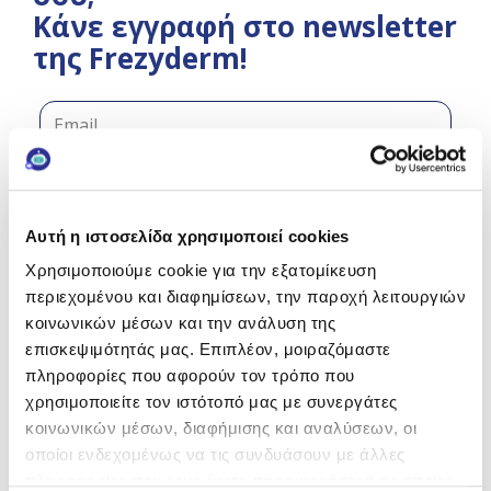
Κάνε εγγραφή στο
newsletter της
Frezyderm!
Αυτή η ιστοσελίδα χρησιμοποιεί cookies
*
Αποδέχομαι την
Πολιτική
Χρησιμοποιούμε cookie για την εξατομίκευση
Κάνε εγγραφή στο newsletter
Απορρήτου
.
περιεχομένου και διαφημίσεων, την παροχή λειτουργιών
της FREZYDERM και κέρδισε!
κοινωνικών μέσων και την ανάλυση της
Εγγραφή
επισκεψιμότητάς μας. Επιπλέον, μοιραζόμαστε
Με την εγγραφή σου θα λαμβάνεις
πληροφορίες που αφορούν τον τρόπο που
περιεχόμενο που σε αφορά, θα
χρησιμοποιείτε τον ιστότοπό μας με συνεργάτες
ενημερώνεσαι για νέα προϊόντα &
κοινωνικών μέσων, διαφήμισης και αναλύσεων, οι
νέους διαγωνισμούς, ενώ έχεις τη
Like it?
Share it!
οποίοι ενδεχομένως να τις συνδυάσουν με άλλες
δυνατότητα να μπεις σε κλήρωση για
πληροφορίες που τους έχετε παραχωρήσει ή τις οποίες
επιλεγμένα προϊόντα περιποίησης