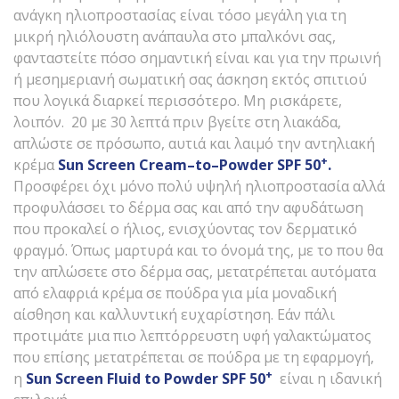
ανάγκη ηλιοπροστασίας είναι τόσο μεγάλη για τη
μικρή ηλιόλουστη ανάπαυλα στο μπαλκόνι σας,
φανταστείτε πόσο σημαντική είναι και για την πρωινή
ή μεσημεριανή σωματική σας άσκηση εκτός σπιτιού
που λογικά διαρκεί περισσότερο. Μη ρισκάρετε,
λοιπόν. 20 με 30 λεπτά πριν βγείτε στη λιακάδα,
απλώστε σε πρόσωπο, αυτιά και λαιμό την αντηλιακή
+
κρέμα
Sun
Screen
Cream
–
to
–
Powder
SPF
50
.
Προσφέρει όχι μόνο πολύ υψηλή ηλιοπροστασία αλλά
προφυλάσσει το δέρμα σας και από την αφυδάτωση
που προκαλεί ο ήλιος, ενισχύοντας τον δερματικό
φραγμό. Όπως μαρτυρά και το όνομά της, με το που θα
την απλώσετε στο δέρμα σας, μετατρέπεται αυτόματα
από ελαφριά κρέμα σε πούδρα για μία μοναδική
αίσθηση και καλλυντική ευχαρίστηση. Εάν πάλι
προτιμάτε μια πιο λεπτόρρευστη υφή γαλακτώματος
που επίσης μετατρέπεται σε πούδρα με τη εφαρμογή,
+
η
Sun
Screen
Fluid
to
Powder
SPF
50
είναι η ιδανική