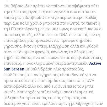
Και βέβαια, δεν πρέπει να παίρνουμε αψήφιστα ούτε
την ηλεκτρομαγνητική ακτινοβολία που αυτόν τον
καιρό μας «βομβαρδίζει» λίγο περισσότερο. Καθώς
περνάμε πολύ χρόνο μπροστά στα κινητά, τα tablet ή
τη LED τηλεόρασή μας, το μπλε φως που εκπέμπουν οι
συσκευές αυτές, αλλοιώνει το DNA των κυττάρων τη
επιδερμίδας μας προκαλώντας πρόωρα σημάδια
γήρανσης, έντονη υπερμελάγχρωση αλλά και φθορά
στον επιδερμικό φραγμό, κάνοντας το δέρμα μας
ξηρό, αφυδατωμένο και ευάλωτο σε περιβαλλοντικές
επιθέσεις. Η ολοκληρωμένη σειρά αντηλιακών
Active
Sun
Screen
με 3πλή δράση ηλιοπροστασίας,
ενυδάτωσης και αντιγήρανσης είναι ιδανική για να
προστατεύσει την επιδερμίδα σας και από τη UVA
ακτινοβολία αλλά και από τις συνέπειες του μπλε
φωτός. Κατ’ αρχάς γιατί περιέχει αποτελεσματικά
φίλτρα ηλιοπροστασίας ευρέος φάσματος και
δεύτερον γιατί είναι εμπλουτισμένη με Glycogen, έναν