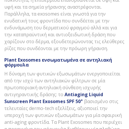
υφή και τα σημεία γήρανσης αναστρέφονται.
Παράλληλα, τα exosomes είναι γνωστά για την
ενυδατική τους φροντίδα που συνδέεται με την
ενδυνάμωση του δερματικού φραγμού αλλά και για
την καταπραϋντική και αντιοξειδωτική δράση που
χαρίζουν στο δέρμα, εξουδετερώνοντας τις ελεύθερες
ρίζες που συνδέονται με την πρόωρη γήρανση.
Plant
Exosomes
ενσωματωμένα σε αντηλιακή
φόρμουλα
Η δύναμη των φυτικών εξωσωμάτων ενεργοποιείται
από την ισχύ των αντηλιακών φίλτρων σε μία
πρωτοποριακή αντηλιακή σύνθεση ισχυρής
αντιγηραντικής δράσης: το
Antiaging
Liquid
+
Sunscreen
Plant
Exosomes
SPF
50
βασισμένο στις
τελευταίες dermo-tech εξελίξεις, αξιοποιεί την
υπεροχή των φυτικών εξωσωμάτων για μία σφαιρική
anti-aging φροντίδα. Τα Plant Exosomes που περιέχει
η προηγμένη του φόρμουλα διαθέτουν μία πληθώρα