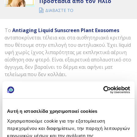
Προστασία από τον Ήλιο
ΔΙΑΒΑΣΤΕ ΤΟ
Το
Antiaging
Liquid
Sunscreen
Plant
Exosomes
ανταποκρίνεται τέλεια και στα αισθητηριακά κριτήρια
που θέτουμε στην επιλογή του αντηλιακού. Έχει liquid
υφή χωρίς ίχνος λιπαρότητας με εκπληκτικά αέρινη
αίσθηση σαν φτερό. Είναι εξαιρετικά απολαυστικό στο
άγγιγμα, δεν βαραίνει το δέρμα και αφήνει ματ
τελείωμα που δεν κολλάει.
Είναι η ιδανική επιλογή τόσο αν θέλουμε να
επανορθώσουμε τα σημεία γήρανσης που
εμφανίστηκαν ήδη -παράλληλα με την ηλιοπροστασία
μας- όσο και αν επιθυμούμε να προλάβουμε τον
Αυτή η ιστοσελίδα χρησιμοποιεί cookies
σχηματισμό τους, κάτω από την υπεριώδη
ακτινοβολία που επιταχύνει το γήρας.
Χρησιμοποιούμε cookie για την εξατομίκευση
περιεχομένου και διαφημίσεων, την παροχή λειτουργιών
Καλωσορίζουμε την ένταξη των Plant Exosomes στην
κοινωνικών μέσων και την ανάλυση της