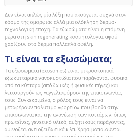
Δεν είναι απλώς μία λέξη που ακούγεται συχνά στον
κόσμο της ομορφιάς αλλά μία ολόκληρη δερμο-
τεχνολογική εποχή. Τα εξωσώματα είναι η επόμενη
μέρα στη skin regenerating κοσμητολογία, αφού
χαρίζουν στο δέρμα πολλαπλά οφέλη.
Τι είναι τα εξωσώματα;
Τα εξωσώματα (exosomes) είναι μικροσκοπικά
εξωκυτταρικά νανοκυστίδια που παράγονται φυσικά
από τα κύτταρα (από ζωικές ή φυσικές πήγες) και
λειτουργούν ως «αγγελιαφόροι» της επικοινωνίας
τους. Συγκεκριμένα, ο ρόλος τους είναι να
μεταφέρουν πολύτιμο «φορτίο» που βοηθά στην
επικοινωνία και την ανανέωση των κυττάρων, όπως
πρωτεΐνες, γενετικό υλικό, αυξητικούς παράγοντες,
αμινοξέα, αντιοξειδωτικά κ.λπ. Χρησιμοποιούνται
εκτεταμένα στην αναγεννητική ιατρική και την